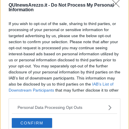
QUInewsArezzo.it -
Do Not Process My Personal
Information
If you wish to opt-out of the sale, sharing to third parties, or
Ecco l'elenco dei prezzi del carburante in provincia di Arezzo.
processing of your personal or sensitive information for
Comune per comune gli impianti più economici dove fare
targeted advertising by us, please use the below opt-out
rifornimento.
section to confirm your selection. Please note that after your
opt-out request is processed you may continue seeing
interest-based ads based on personal information utilized by
us or personal information disclosed to third parties prior to
your opt-out. You may separately opt-out of the further
disclosure of your personal information by third parties on the
PROVINCIA DI AREZZO —
Questi i prezzi dei carburanti
rilevati al
IAB’s list of downstream participants. This information may
giorno 11 gennaio 2025
dal
Ministero dello sviluppo
also be disclosed by us to third parties on the
IAB’s List of
economico
Downstream Participants
that may further disclose it to other
third parties.
Personal Data Processing Opt Outs
CONFIRM