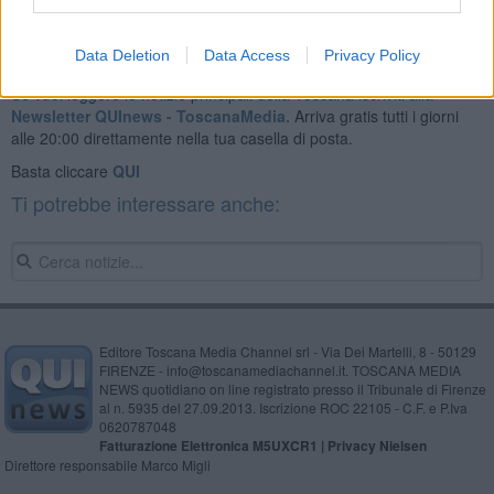
Data Deletion
Data Access
Privacy Policy
Se vuoi leggere le notizie principali della Toscana iscriviti alla
Newsletter QUInews - ToscanaMedia.
Arriva gratis tutti i giorni
alle 20:00 direttamente nella tua casella di posta.
Basta cliccare
QUI
Ti potrebbe interessare anche:
Editore Toscana Media Channel srl - Via Dei Martelli, 8 - 50129
FIRENZE - info@toscanamediachannel.it. TOSCANA MEDIA
NEWS quotidiano on line registrato presso il Tribunale di Firenze
al n. 5935 del 27.09.2013. Iscrizione ROC 22105 - C.F. e P.Iva
0620787048
Fatturazione Elettronica M5UXCR1 |
Privacy Nielsen
Direttore responsabile Marco Migli