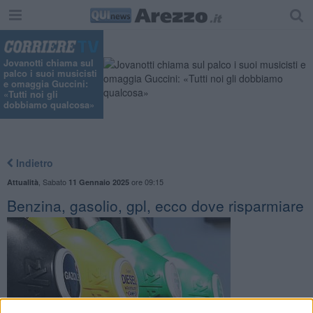
Jovanotti chiama sul
palco i suoi musicisti
e omaggia Guccini:
«Tutti noi gli
dobbiamo qualcosa»
Indietro
,
Sabato
ore 09:15
Attualità
11 Gennaio 2025
Benzina, gasolio, gpl, ecco dove risparmiare