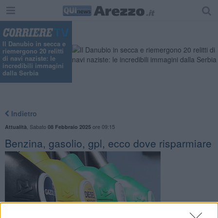
Il Danubio in secca e
riemergono 20 relitti
di navi naziste: le
incredibili immagini
dalla Serbia
Indietro
,
Sabato
ore 09:15
Attualità
08 Febbraio 2025
Benzina, gasolio, gpl, ecco dove risparmiare