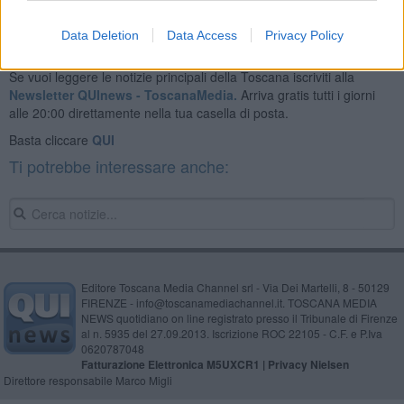
Data Deletion
Data Access
Privacy Policy
Se vuoi leggere le notizie principali della Toscana iscriviti alla
Newsletter QUInews - ToscanaMedia.
Arriva gratis tutti i giorni
alle 20:00 direttamente nella tua casella di posta.
Basta cliccare
QUI
Ti potrebbe interessare anche:
Editore Toscana Media Channel srl - Via Dei Martelli, 8 - 50129
FIRENZE - info@toscanamediachannel.it. TOSCANA MEDIA
NEWS quotidiano on line registrato presso il Tribunale di Firenze
al n. 5935 del 27.09.2013. Iscrizione ROC 22105 - C.F. e P.Iva
0620787048
Fatturazione Elettronica M5UXCR1 |
Privacy Nielsen
Direttore responsabile Marco Migli