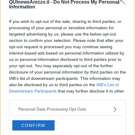
QUInewsArezzo.it -
Do Not Process My Personal
Information
If you wish to opt-out of the sale, sharing to third parties, or
processing of your personal or sensitive information for
Ecco l'elenco dei prezzi del carburante in provincia di Arezzo.
targeted advertising by us, please use the below opt-out
Comune per comune gli impianti più economici dove fare
rifornimento.
section to confirm your selection. Please note that after your
opt-out request is processed you may continue seeing
interest-based ads based on personal information utilized by
us or personal information disclosed to third parties prior to
your opt-out. You may separately opt-out of the further
disclosure of your personal information by third parties on the
IAB’s list of downstream participants. This information may
PROVINCIA DI AREZZO —
Questi i prezzi dei carburanti
rilevati al
giorno 08 febbraio 2025
dal
Ministero dello sviluppo
also be disclosed by us to third parties on the
IAB’s List of
economico
Downstream Participants
that may further disclose it to other
third parties.
Personal Data Processing Opt Outs
CONFIRM