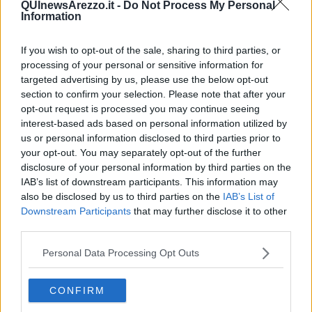
QUInewsArezzo.it -
Do Not Process My Personal
Information
If you wish to opt-out of the sale, sharing to third parties, or
processing of your personal or sensitive information for
Ecco l'elenco dei prezzi del carburante in provincia di Arezzo.
Comune per comune gli impianti più economici dove fare
targeted advertising by us, please use the below opt-out
rifornimento.
section to confirm your selection. Please note that after your
opt-out request is processed you may continue seeing
interest-based ads based on personal information utilized by
us or personal information disclosed to third parties prior to
your opt-out. You may separately opt-out of the further
disclosure of your personal information by third parties on the
PROVINCIA DI AREZZO —
Questi i prezzi dei carburanti
rilevati al
IAB’s list of downstream participants. This information may
giorno 14 giugno 2025
dal
Ministero dello sviluppo economico
also be disclosed by us to third parties on the
IAB’s List of
Downstream Participants
that may further disclose it to other
third parties.
Personal Data Processing Opt Outs
CONFIRM