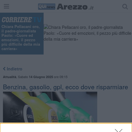
Chiara Pellacani oro,
il padre-giornalista
Paolo: «Cuore ed
emozioni, il pezzo
più difficile della mia
carriera»
Indietro
,
Sabato
ore 09:15
Attualità
14 Giugno 2025
Benzina, gasolio, gpl, ecco dove risparmiare