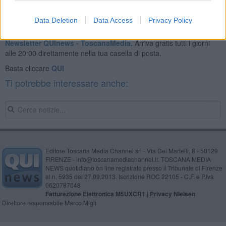
Data Deletion
Data Access
Privacy Policy
Se vuoi leggere le notizie principali della Toscana iscriviti alla
Newsletter QUInews - ToscanaMedia.
Arriva gratis tutti i giorni
alle 20:00 direttamente nella tua casella di posta.
Basta cliccare
QUI
Ti potrebbe interessare anche:
Editore Toscana Media Channel srl - Via Dei Martelli, 8 - 50129
FIRENZE - info@toscanamediachannel.it. TOSCANA MEDIA
NEWS quotidiano on line registrato presso il Tribunale di Firenze
al n. 5935 del 27.09.2013. Iscrizione ROC 22105 - C.F. e P.Iva
0620787048
Fatturazione Elettronica M5UXCR1 |
Privacy Nielsen
Direttore responsabile Marco Migli