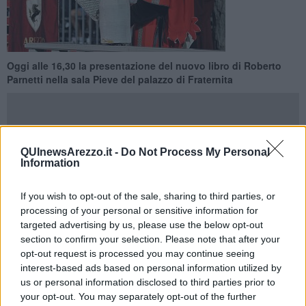
Oggi alle 16,30 la presentazione del nuovo libro di Roberto
Parnetti nella sala Pieve del palazzo di Fraternita
QUInewsArezzo.it -
Do Not Process My Personal
Information
AREZZO —
La Fraternina dei Laici, ospita, oggi pomeriggio alle
16,30 nella Sala Pieve, la presentazione del libro
“1931-2021
Novant’anni di Giostra del Saracino” di Roberto Parnetti.
Un
If you wish to opt-out of the sale, sharing to third parties, or
lavoro certosino che ha avuto l’avallo da parte del Comune di
processing of your personal or sensitive information for
Arezzo, quale ente patrocinante assieme alla Fraternita dei Laici,
targeted advertising by us, please use the below opt-out
alla Brigata Aretina Amici dei Monumenti ed al progetto “In onor di
section to confirm your selection. Please note that after your
Dante”. L'autore passa in rassegna
tutte le 140 edizioni
opt-out request is processed you may continue seeing
disputate dal 1931 fino ad oggi
comprese anche le 52 edizioni
interest-based ads based on personal information utilized by
della Prova Generale.
us or personal information disclosed to third parties prior to
Per ognuna di queste viene presentata una scheda
che
your opt-out. You may separately opt-out of the further