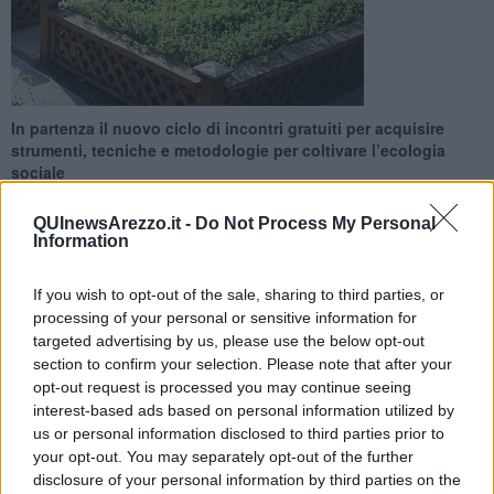
In partenza il nuovo ciclo di incontri gratuiti per acquisire
strumenti, tecniche e metodologie per coltivare l’ecologia
sociale
QUInewsArezzo.it -
Do Not Process My Personal
Information
If you wish to opt-out of the sale, sharing to third parties, or
AREZZO —
Il corso, organizzato dalle associazioni il
Velocipede
,
processing of your personal or sensitive information for
Legambiente Arezzo
e
Donne insieme
in collaborazione con
targeted advertising by us, please use the below opt-out
CESVOT,
nasce con l’obiettivo di offrire al mondo del volontariato
section to confirm your selection. Please note that after your
un modello formativo innovativo, creativo e coinvolgente,
opt-out request is processed you may continue seeing
caratterizzato da attività pratiche, laboratori ed esperienze
interest-based ads based on personal information utilized by
sensoriali legate al mondo
dell'agricoltura sociale e
us or personal information disclosed to third parties prior to
all'educazione ambientale
.
your opt-out. You may separately opt-out of the further
Il ciclo d'incontri, articolato in otto appuntamenti, è stato pensato
disclosure of your personal information by third parties on the