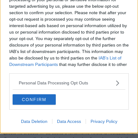
da fonti rinnovabili, tecnologie per il recupero e riciclaggio dei rifiuti
targeted advertising by us, please use the below opt-out
economia circolare, urban-mining, stili alimentari e salute, e
section to confirm your selection. Please note that after your
approfondimenti sul panorama impiantistico internazionale, energia
opt-out request is processed you may continue seeing
e normativa ambientale.
interest-based ads based on personal information utilized by
“Prima le risorse finivano in discarica, oggi non più grazie allo
us or personal information disclosed to third parties prior to
sviluppo impiantistico- ha detto
Giacomo Cherici,
presidente di
your opt-out. You may separately opt-out of the further
Aisa Impianti s.p.a
. Produciamo biometano dalla frazione
disclosure of your personal information by third parties on the
organica differenziata, e con questo siamo in grado da una parte di
IAB’s list of downstream participants. This information may
non impattare sulle bollette, dall’altra di iniziare finalmente a
also be disclosed by us to third parties on the
IAB’s List of
premiare i giovani meritevoli. Siamo all’anno zero di questa
Downstream Participants
that may further disclose it to other
iniziativa. Lo sviluppo di tutta la centrale di recupero ci permette di
third parties.
traguardare un risultato molto importante in termini di risorse da
riversare sulla comunità. Superata quindi la prima parte del
Personal Data Processing Opt Outs
pagamento dei mutui, che è notoriamente la più faticosa, avremo
risorse da indirizzare ai nostri ragazzi nell’ordine dei 500- 600 mila
euro l’anno”.
CONFIRM
“Questa forma di restituzione in denaro al cittadino virtuoso, in
questo caso ai giovani meritevoli, rappresentata dalla Zero Spreco
card è la dimostrazione plastica del funzionamento dell’economia
Data Deletion
Data Access
Privacy Policy
circolare, ovvero della trasformazione del rifiuto in energia. Per
questo ho creduto fin da subito e fortemente voluto la realizzazione