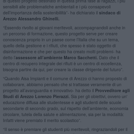
di questo progetto destinato in questa prima fase ai ragazzi, i più
sensibili alle problematiche ambientali e i più consapevoli
dell’importanza della sostenibililtà”- ha dichiarato il
sindaco di
Arezzo
Alessandro Ghinelli.
“Essendo rivolto ai giovani meritevoli, accompagnandoli anche in
un percorso di formazione, questo progetto serve per creare
conoscenza proprio in un paese come l’Italia che su un tema,
quello della gestione e i rifiuti, che spesso è stato oggetto di
disinformazione e che per questo ha creato molti problemi- ha
detto l’
assessore all’ambiente
Marco Sacchetti.
Dato che il
centro di recupero integrale dei rifiuti è un centro di eccellenza,
bisogna partire da qui, per creare la classe dirigente del futuro”.
“Quando Aisa Impianti e il comune di Arezzo ci hanno proposto di
collaborare, abbiamo pensato che si trattasse veramente di un
progetto all’avanguardia e innovativo- ha detto il
Provveditore agli
Studi di Arezzo
Lorenzo Pierazzi.
Sia per gli obiettivi, ovvero un'
educazione diffusa alle studentesse e agli studenti delle scuole
secondarie di secondo grado, sul rispetto dell’ambiente, economia
circolare, tutela della salute e alimentazione, sia per la modalità:
Infatti viene premiato il merito scolastico”.
“II senso è premiare gli studenti più meritevoli, ringraziandoli per il