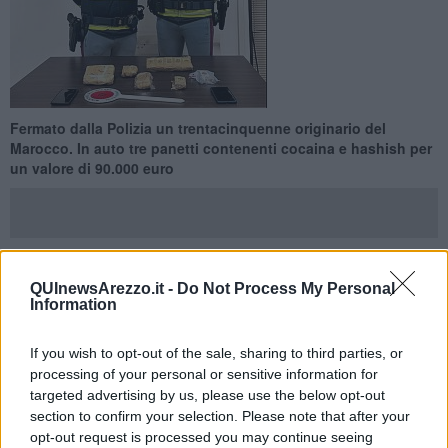
Fermato dalla Polizia un trentacinquenne originario del
Marocco. In auto tre panetti contenenti cocaina e hashish per
un valore di 90.000 euro
QUInewsArezzo.it -
Do Not Process My Personal
AREZZO —
Nel pomeriggio di mercoledì una pattuglia della
Information
Sottosezione Polizia Stradale di Arezzo-Battifolle, in servizio di
vigilanza, ha fermato per un controllo un’Alfa Romeo Giulietta con
targa italiana.
If you wish to opt-out of the sale, sharing to third parties, or
processing of your personal or sensitive information for
A bordo solo il conducente, trentacinquenne originario del Marocco
targeted advertising by us, please use the below opt-out
e residente nella provincia di Pisa, in viaggio verso sud.
section to confirm your selection. Please note that after your
opt-out request is processed you may continue seeing