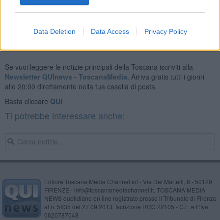
Data Deletion
Data Access
Privacy Policy
Se vuoi leggere le notizie principali della Toscana iscriviti alla
Newsletter QUInews - ToscanaMedia.
Arriva gratis tutti i giorni
alle 20:00 direttamente nella tua casella di posta.
Basta cliccare
QUI
Ti potrebbe interessare anche:
Editore Toscana Media Channel srl - Via Dei Martelli, 8 - 50129
FIRENZE - info@toscanamediachannel.it. TOSCANA MEDIA
NEWS quotidiano on line registrato presso il Tribunale di Firenze
al n. 5935 del 27.09.2013. Iscrizione ROC 22105 - C.F. e P.Iva
0620787048