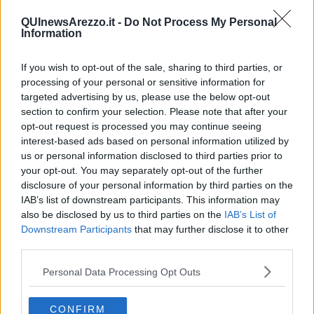
QUInewsArezzo.it -
Do Not Process My Personal
Information
I due uomini stavano cercando di riparare alcune strutture
If you wish to opt-out of the sale, sharing to third parties, or
rovinate dal forte vento dei giorni scorsi. Gli incidenti sono
processing of your personal or sensitive information for
avvenuti in due zone diverse
targeted advertising by us, please use the below opt-out
section to confirm your selection. Please note that after your
opt-out request is processed you may continue seeing
interest-based ads based on personal information utilized by
us or personal information disclosed to third parties prior to
your opt-out. You may separately opt-out of the further
PROVINCIA DI AREZZO —
A Camucia di Cortona un uomo di
disclosure of your personal information by third parties on the
58
anni proprietario di un vivaio, è caduto dal tetto di una serra
IAB’s list of downstream participants. This information may
battendo la testa
. Subito soccorso dal 118 è
stato trasferito con
also be disclosed by us to third parties on the
IAB’s List of
l'elicottero Pegaso alle Scotte di Siena
in codice rosso.
Downstream Participants
that may further disclose it to other
Contemporaneamente un 70enne di Sansepolcro
è
caduto dal
third parties.
tetto della sua abitazione
riportando un trauma cranico. Subito
soccorso dal 118 è
stato trasportato all'ospedale di Arezzo
in
Personal Data Processing Opt Outs
codice giallo.
CONFIRM