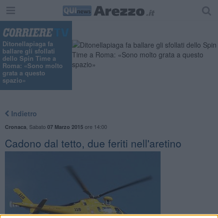
Ditonellapiaga fa
ballare gli sfollati
dello Spin Time a
Roma: «Sono molto
grata a questo
spazio»
Indietro
,
Sabato
ore 14:00
Cronaca
07 Marzo 2015
Cadono dal tetto, due feriti nell'aretino