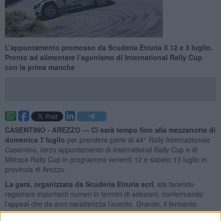
L’appuntamento promosso da Scuderia Etruria il 12 e 3 luglio.
Pronto ad alimentare l’agonismo di International Rally Cup
con la prima manche
CASENTINO - AREZZO —
Ci sarà tempo fino alla mezzanotte di
domenica 7 luglio
per prendere parte al 44° Rally Internazionale
Casentino, terzo appuntamento di International Rally Cup e di
Mitropa Rally Cup in programma venerdì 12 e sabato 13 luglio in
provincia di Arezzo.
La gara, organizzata da Scuderia Etruria scrl
, sta facendo
registrare importanti numeri in termini di adesioni, confermando
l’appeal che da anni caratterizza l’evento. Grande, il fermento
riscontrato dagli organizzatori a poco più di una settimana dalla