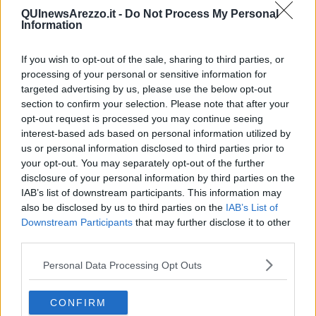
manifestazione, con le adesioni che hanno superato le “tre cifre”.
QUInewsArezzo.it -
Do Not Process My Personal
Information
If you wish to opt-out of the sale, sharing to third parties, or
Centocinque chilometri cronometrati, distribuiti su otto prove
processing of your personal or sensitive information for
speciali: questo il format che coinvolgerà vetture moderne e vetture
targeted advertising by us, please use the below opt-out
storiche, esemplari che garantiranno agli appassionati un confronto
section to confirm your selection. Please note that after your
di alto contenuto tecnico.
opt-out request is processed you may continue seeing
Il programma
:
interest-based ads based on personal information utilized by
us or personal information disclosed to third parties prior to
Venerdì 12 luglio i riflettori saranno tutti puntati sulla zona
your opt-out. You may separately opt-out of the further
industriale La Ferrantina, location che – da anni – ospita il parco
disclosure of your personal information by third parties on the
assistenza. Dalle ore 19, i protagonisti calcheranno la pedana per
poi dirigersi verso i due passaggi su Rosina (7,48 Km), in
IAB’s list of downstream participants. This information may
programma alle ore 19:34 e 22:31, intervallati da una sessione di
also be disclosed by us to third parties on the
IAB’s List of
parco assistenza. L’arrivo della prima tappa è previsto alle 22:59 a
Downstream Participants
that may further disclose it to other
Bibbiena, in Piazzale Resistenza.
third parties.
L’indomani, sabato 13 luglio, i primi chilometri ad essere affrontati
Personal Data Processing Opt Outs
saranno gli undici e mezzo di Caiano (ore 12:12), prova speciale
che verrà affrontata dopo aver goduto degli accorgimenti tecnici
previsti nella prima assistenza della giornata, quella che verrà
CONFIRM
effettuata dalle ore 11:10 con trenta minuti a disposizione di