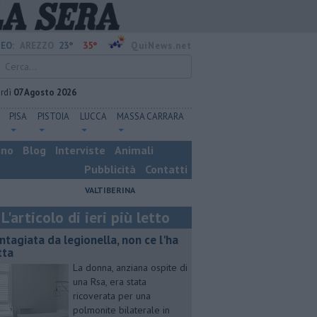
23°
35°
EO:
AREZZO
QuiNews.net
rdì
07 Agosto 2026
PISA
PISTOIA
LUCCA
MASSA CARRARA
ino
Blog
Interviste
Animali
Pubblicità
Contatti
VALTIBERINA
L'articolo di ieri più letto
ntagiata da legionella, non ce l'ha
tta
La donna, anziana ospite di
una Rsa, era stata
ricoverata per una
polmonite bilaterale in