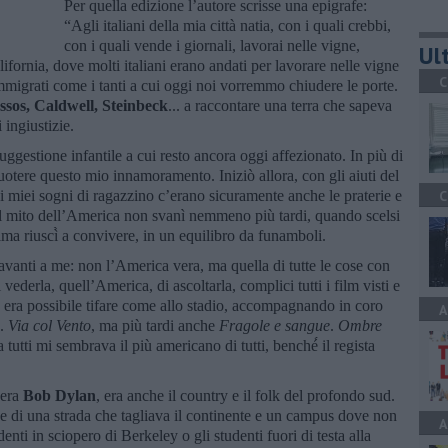
Per quella edizione l’autore scrisse una epigrafe:
“Agli italiani della mia città natia, con i quali crebbi,
con i quali vende i giornali, lavorai nelle vigne,
Ult
alifornia, dove molti italiani erano andati per lavorare nelle vigne
C
immigrati come i tanti a cui oggi noi vorremmo chiudere le porte.
ssos, Caldwell, Steinbeck
... a raccontare una terra che sapeva
i ingiustizie.
ggestione infantile a cui resto ancora oggi affezionato. In più di
uotere questo mio innamoramento. Iniziò allora, con gli aiuti del
i miei sogni di ragazzino c’erano sicuramente anche le praterie e
C
. Il mito dell’America non svanì nemmeno più tardi, quando scelsi
ma riuscì̀ a convivere, in un equilibro da funamboli.
vanti a me: non l’America vera, ma quella di tutte le cose con
vederla, quell’America, di ascoltarla, complici tutti i film visti e
 era possibile tifare come allo stadio, accompagnando in coro
A
e.
Via col Vento
, ma più tardi anche
Fragole e sangue
.
Ombre
a tutti mi sembrava il più americano di tutti, benché́ il regista
 era
Bob Dylan
, era anche il country e il folk del profondo sud.
e di una strada che tagliava il continente e un campus dove non
A
denti in sciopero di Berkeley o gli studenti fuori di testa alla