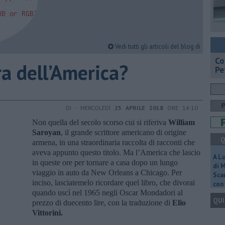
Vedi tutti gli articoli del blog di
​C
ra dell’America?
Pe
DI - MERCOLEDÌ
25 APRILE 2018
ORE 14:10
Non quella del secolo scorso cui si riferiva
William
Saroyan
, il grande scrittore americano di origine
Q
armena, in una straordinaria raccolta di racconti che
aveva appunto questo titolo. Ma l’America che lascio
A L
in queste ore per tornare a casa dopo un lungo
di 
viaggio in auto da New Orleans a Chicago. Per
Scar
inciso, lasciatemelo ricordare quel libro, che divorai
con 
quando uscì nel 1965 negli Oscar Mondadori al
QUI
prezzo di duecento lire, con la traduzione di
Elio
Vittorini.