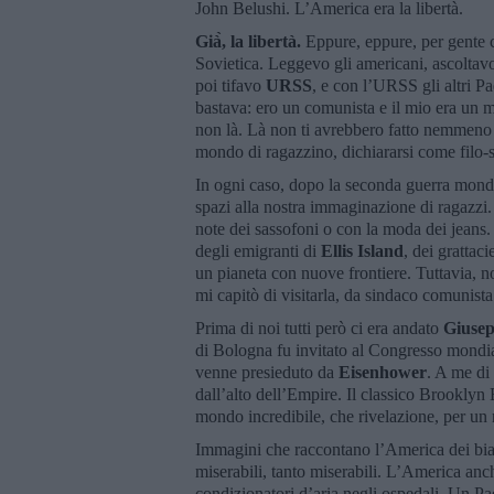
John Belushi. L’America era la libertà.
Già̀, la libertà.
Eppure, eppure, per gente c
Sovietica. Leggevo gli americani, ascoltav
poi tifavo
URSS
, e con l’URSS gli altri P
bastava: ero un comunista e il mio era un 
non là. Là non ti avrebbero fatto nemmeno 
mondo di ragazzino, dichiararsi come filo-s
In ogni caso, dopo la seconda guerra mond
spazi alla nostra immaginazione di ragazzi.
note dei sassofoni o con la moda dei jeans.
degli emigranti di
Ellis Island
, dei grattac
un pianeta con nuove frontiere. Tuttavia, n
mi capitò di visitarla, da sindaco comunist
Prima di noi tutti però ci era andato
Giuse
di Bologna fu invitato al Congresso mondiale
venne presieduto da
Eisenhower
. A me di
dall’alto dell’Empire. Il classico Brooklyn
mondo incredibile, che rivelazione, per un 
Immagini che raccontano l’America dei bianc
miserabili, tanto miserabili. L’America anch
condizionatori d’aria negli ospedali. Un Pae