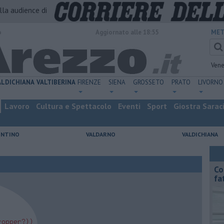
alla audience di
o
Aggiornato alle 18:55
MET
Vene
ALDICHIANA
VALTIBERINA
FIRENZE
SIENA
GROSSETO
PRATO
LIVORNO
Lavoro
Cultura e Spettacolo
Eventi
Sport
Giostra Sarac
ENTINO
VALDARNO
VALDICHIANA
Co
fa