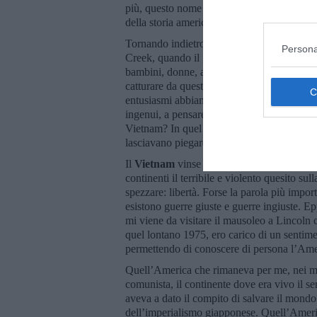
più, questo nome non dice niente. Eppure 
della storia americana, o almeno dell’inte
Tornando indietro nel tempo, in effetti, inc
Persona
Creek, quando il giovane colonnello
Chivi
bambini, donne, anziani, colti nel sonno, ar
catturare da questo Paese che con i suoi vel
entusiasmi abbiamo riempito le nostre stra
ingenui, a pensare che il bene e il male foss
Vietnam? In quel Vietnam leggendario dove i
lasciavano piegare dai giganti tecnologici?
Il
Vietnam
vinse la sua guerra di liberazion
continenti il terribile e violento quesito su
spezzare: libertà. Forse la parola più impo
esistono guerre giuste e guerre ingiuste. E
mi viene da visitare il mausoleo a Lincoln c
quel lontano 1975, ero carico di un sentimen
permettendo di conoscere di persona l’Am
Quell’America che rimaneva per me, nei mom
comunista, il continente dove era vivo il sen
aveva a dato il compito di salvare il mondo 
dell’imperialismo giapponese. Quell’Americ