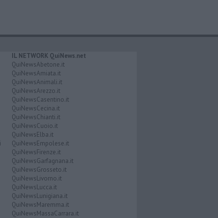
IL NETWORK QuiNews.net
QuiNewsAbetone.it
QuiNewsAmiata.it
QuiNewsAnimali.it
QuiNewsArezzo.it
QuiNewsCasentino.it
QuiNewsCecina.it
QuiNewsChianti.it
QuiNewsCuoio.it
QuiNewsElba.it
i
QuiNewsEmpolese.it
QuiNewsFirenze.it
QuiNewsGarfagnana.it
QuiNewsGrosseto.it
QuiNewsLivorno.it
QuiNewsLucca.it
QuiNewsLunigiana.it
QuiNewsMaremma.it
QuiNewsMassaCarrara.it