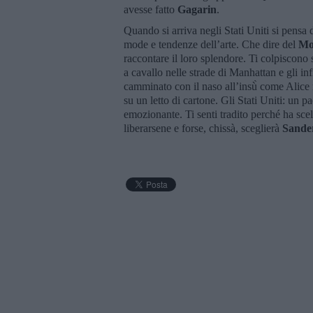
avesse fatto
Gagarin
.
Quando si arriva negli Stati Uniti si pensa d
mode e tendenze dell’arte. Che dire del
M
raccontare il loro splendore. Ti colpiscono s
a cavallo nelle strade di Manhattan e gli inf
camminato con il naso all’insù̀ come Alice 
su un letto di cartone. Gli Stati Uniti: un
emozionante. Ti senti tradito perché ha sce
liberarsene e forse, chissà, sceglierà
Sande