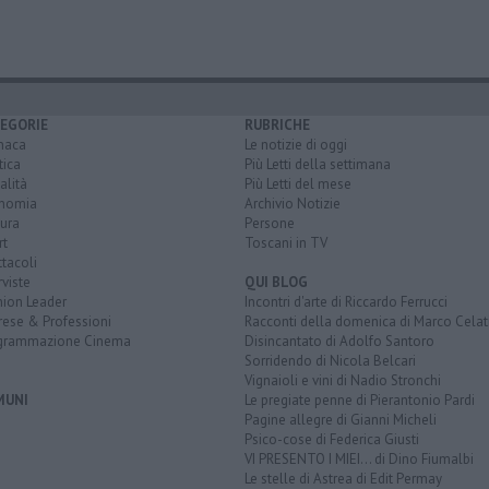
EGORIE
RUBRICHE
naca
Le notizie di oggi
tica
Più Letti della settimana
alità
Più Letti del mese
nomia
Archivio Notizie
ura
Persone
rt
Toscani in TV
tacoli
rviste
QUI BLOG
nion Leader
Incontri d'arte di Riccardo Ferrucci
rese & Professioni
Racconti della domenica di Marco Celat
grammazione Cinema
Disincantato di Adolfo Santoro
Sorridendo di Nicola Belcari
Vignaioli e vini di Nadio Stronchi
MUNI
Le pregiate penne di Pierantonio Pardi
Pagine allegre di Gianni Micheli
Psico-cose di Federica Giusti
VI PRESENTO I MIEI... di Dino Fiumalbi
Le stelle di Astrea di Edit Permay