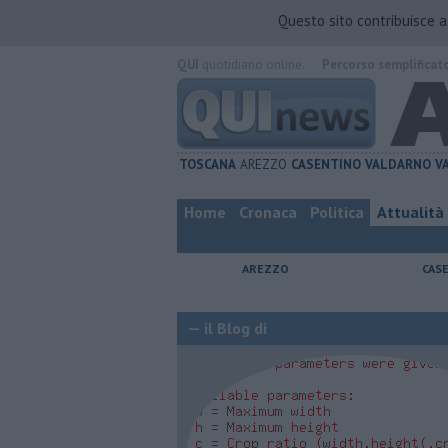
Questo sito contribuisce 
QUI
quotidiano online.
Percorso semplificat
TOSCANA
AREZZO
CASENTINO
VALDARNO
V
Home
Cronaca
Politica
Attualità
AREZZO
CAS
— il Blog di