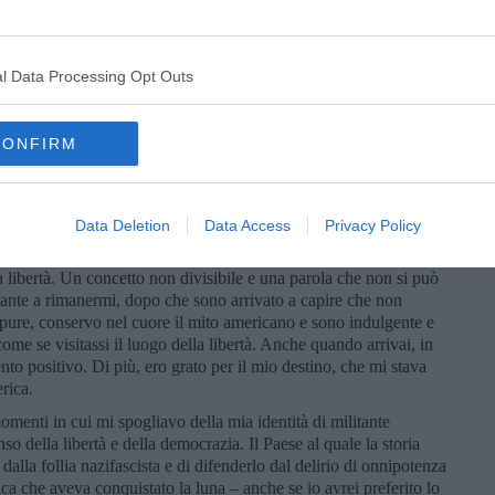
è a
My Lai
che si è consumata la strage più stupida e crudele
ro Novecento.
ontriamo il genocidio degli indiani e quell’alba sul fiume Sand
l Data Processing Opt Outs
ngton
ordinò il massacro. I guerrieri erano a caccia del bisonte:
rossarono il fiume con il loro sangue. Impossibili non lasciarsi
eni ha sempre saputo fornire anche i giusti antidoti. Di generosi
CONFIRM
de, convinti di cambiare il destino del mondo. Eravamo così
ero nettamente distinti in quella lunga striscia di terra chiamata
 piccoli uomini, fragili e magri, soldati e conta- dini, non si
Data Deletion
Data Access
Privacy Policy
e, ma la storia non voltò pagina: ripropose in altri Paesi e altri
lla libertà. Un concetto non divisibile e una parola che non si può
rtante a rimanermi, dopo che sono arrivato a capire che non
ppure, conservo nel cuore il mito americano e sono indulgente e
ome se visitassi il luogo della libertà. Anche quando arrivai, in
to positivo. Di più, ero grato per il mio destino, che mi stava
erica.
enti in cui mi spogliavo della mia identità di militante
so della libertà e della democrazia. Il Paese al quale la storia
dalla follia nazifascista e di difenderlo dal delirio di onnipotenza
a che aveva conquistato la luna – anche se io avrei preferito lo