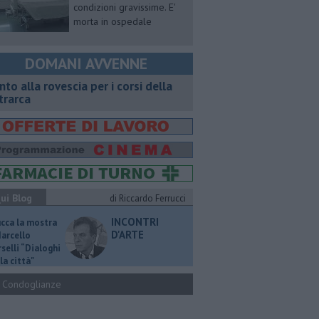
condizioni gravissime. E'
morta in ospedale
DOMANI AVVENNE
onto alla rovescia per i corsi della
trarca
ui Blog
di Riccardo Ferrucci
INCONTRI
ucca la mostra
D'ARTE
Marcello
selli “Dialoghi
la città"
Condoglianze