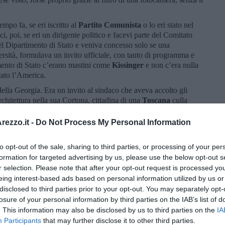
empo fa, se eri iscritto al
Partito
Comunista
o lo eri stato nel
, poi, se eri un dirigente politico e facevi parte del Comitato
el Dipartimento di Stato e veniva concesso solo se una
ersità, formulava un invito ufficiale, con tanto di programma e
imento di Stato c’erano mastini come
Kissinger
e non c’era nulla
tato l’America.
 della Georgia. Era un invito al sindaco che aveva accolto gli
 architettura nella sua Cortona, cittadina di una
Toscana
culla
a prevista la cerimonia per una sorta di protocollo di amicizia
ezzo.it -
Do Not Process My Personal Information
a. Diventare, a un certo punto,
sindaco onorario di Atlanta
, in
il 1975 e un anno prima Maynard Jackson era diventato il primo
to opt-out of the sale, sharing to third parties, or processing of your per
tro con Jackson mi rimase impresso più di ogni altra cosa. Era
formation for targeted advertising by us, please use the below opt-out s
n un sorriso appena celato dai massicci baffi neri. Mi accolse con
r selection. Please note that after your opt-out request is processed y
attività̀ politica. Lui era un democratico progressista e veniva
eing interest-based ads based on personal information utilized by us or
her King
.
disclosed to third parties prior to your opt-out. You may separately opt-
losure of your personal information by third parties on the IAB’s list of
cia per i diritti civili, accanto a Luther King compare proprio lui,
. This information may also be disclosed by us to third parties on the
IA
 si sono create le premesse per il sostegno al fascismo di
gentina o Brasile. E non molti anni prima c’era stato My Lai. Ai
Participants
that may further disclose it to other third parties.