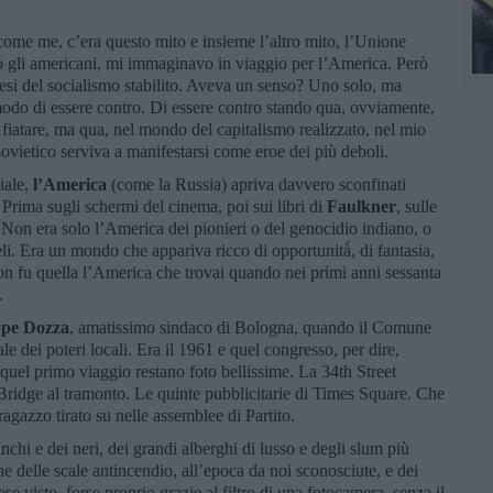
ome me, c’era questo mito e insieme l’altro mito, l’Unione
o gli americani, mi immaginavo in viaggio per l’America. Però
aesi del socialismo stabilito. Aveva un senso? Uno solo, ma
modo di essere contro. Di essere contro stando qua, ovviamente,
fiatare, ma qua, nel mondo del capitalismo realizzato, nel mio
ovietico serviva a manifestarsi come eroe dei più deboli.
iale,
l’America
(come la Russia) apriva davvero sconfinati
 Prima sugli schermi del cinema, poi sui libri di
Faulkner
, sulle
 Non era solo l’America dei pionieri o del genocidio indiano, o
ieli. Era un mondo che appariva ricco di opportunità̀, di fantasia,
on fu quella l’America che trovai quando nei primi anni sessanta
a.
ppe Dozza
, amatissimo sindaco di Bologna, quando il Comune
 dei poteri locali. Era il 1961 e quel congresso, per dire,
 quel primo viaggio restano foto bellissime. La 34th Street
 Bridge al tramonto. Le quinte pubblicitarie di Times Square. Che
ragazzo tirato su nelle assemblee di Partito.
hi e dei neri, dei grandi alberghi di lusso e degli slum più
e delle scale antincendio, all’epoca da noi sconosciute, e dei
se visto, forse proprio grazie al filtro di una fotocamera, senza il