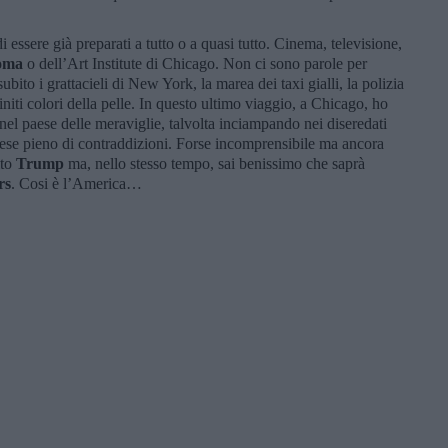
i essere già preparati a tutto o a quasi tutto. Cinema, televisione,
oma
o dell’Art Institute di Chicago. Non ci sono parole per
ubito i grattacieli di New York, la marea dei taxi gialli, la polizia
initi colori della pelle. In questo ultimo viaggio, a Chicago, ho
nel paese delle meraviglie, talvolta inciampando nei diseredati
 paese pieno di contraddizioni. Forse incomprensibile ma ancora
lto
Trump
ma, nello stesso tempo, sai benissimo che saprà
rs
. Cosi è l’America…