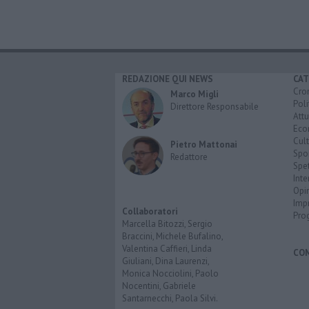
REDAZIONE QUI NEWS
CAT
Cro
Marco Migli
Poli
Direttore Responsabile
Attu
Eco
Cult
Pietro Mattonai
Spo
Redattore
Spet
Inte
Opi
Imp
Collaboratori
Pro
Marcella Bitozzi, Sergio
Braccini, Michele Bufalino,
Valentina Caffieri, Linda
CO
Giuliani, Dina Laurenzi,
Monica Nocciolini, Paolo
Nocentini, Gabriele
Santarnecchi, Paola Silvi.