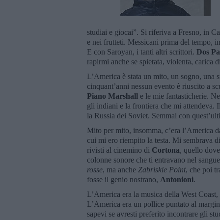
studiai e giocai”. Si riferiva a Fresno, in C
e nei frutteti. Messicani prima del tempo, 
E con Saroyan, i tanti altri scrittori.
Dos Pa
rapirmi anche se spietata, violenta, carica d
L’America è stata un mito, un sogno, una su
cinquant’anni nessun evento è riuscito a sc
Piano Marshall
e le mie fantasticherie. Ne
gli indiani e la frontiera che mi attendeva
la Russia dei Soviet. Semmai con quest’ulti
Mito per mito, insomma, c’era l’America da
cui mi ero riempito la testa. Mi sembrava di 
rivisti al cinemino di
Cortona
, quello dove
colonne sonore che ti entravano nel sangu
rosse
, ma anche
Zabriskie Point
, che poi tr
fosse il genio nostrano,
Antonioni
.
L’America era la musica della West Coast,
L’America era un pollice puntato al margin
sapevi se avresti preferito incontrare gli stu