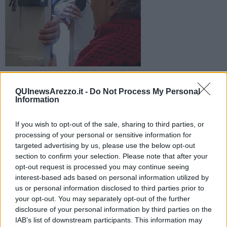
Hanno spaventato la 79enne aretina dicendole che il figlio
aveva avuto un incidente e aveva bisogno di denaro. Lei gli
QUInewsArezzo.it -
Do Not Process My Personal
ha consegnato soldi e gioielli
Information
If you wish to opt-out of the sale, sharing to third parties, or
processing of your personal or sensitive information for
targeted advertising by us, please use the below opt-out
section to confirm your selection. Please note that after your
FIRENZE —
Si sono spacciati per carabinieri in borghese per
opt-out request is processed you may continue seeing
derubare un'anziana signora facendosi consegnare da lei soldi e
interest-based ads based on personal information utilized by
preziosi. E' accaduto ieri in centro, vittima una donna aretina di 79
us or personal information disclosed to third parties prior to
anni.
your opt-out. You may separately opt-out of the further
La signora è stata prima contattata telefonicamente da uno dei due
disclosure of your personal information by third parties on the
malviventi fintosi carabiniere. La donna è stata spaventata con la
IAB’s list of downstream participants. This information may
finta notizia che il figlio era rimasto coinvolto in un'incidente stradale