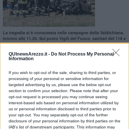
La tragedia si è consumata nelle campagne della Valdichiana,
intorno alle 11,20. Sul posto Vigili del Fuoco, sanitari del 118 e
Carabinieri
QUInewsArezzo.it -
Do Not Process My Personal
Information
If you wish to opt-out of the sale, sharing to third parties, or
processing of your personal or sensitive information for
FOIANO DELLA CHIANA —
Un uomo è morto mentre stava
targeted advertising by us, please use the below opt-out
lavorando nelle campagne di
Foiano della Chiana
. Erano le 11,20
section to confirm your selection. Please note that after your
quando il mezzo cingolato si è ribaltato schiacciando il 60enne che
opt-out request is processed you may continue seeing
è rimasto intrappolato sono il potente mezzo.
interest-based ads based on personal information utilized by
Sul posto i Vigili del Fuoco che, con l’ausilio dell’autogru, hanno
us or personal information disclosed to third parties prior to
liberato l'uomo affidandolo ai sanitari del 118.
your opt-out. You may separately opt-out of the further
disclosure of your personal information by third parties on the
IAB’s list of downstream participants. This information may