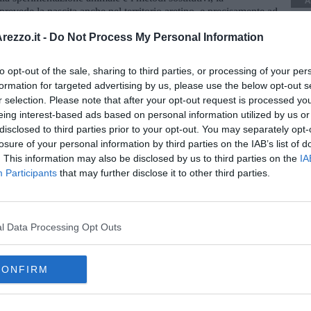
A
 prevede la nascita anche nel territorio aretino, e precisamente ad
l macello, la presentazione del libro
Fermare Green Hill. Un
ezzo.it -
Do Not Process My Personal Information
 di cani beagle per la vivisezione chiuso definitivamente tre anni
zione Sea Shepherd per la difesa degli oceani.
to opt-out of the sale, sharing to third parties, or processing of your per
remiazione dei vincitori del
Cruelty free
art contest, promosso
formation for targeted advertising by us, please use the below opt-out s
dedicato al rispetto di ogni forma di vita. Tema di questa prima
r selection. Please note that after your opt-out request is processed y
onda tutto il movimento per la liberazione degli esseri umani e
eing interest-based ads based on personal information utilized by us or
disclosed to third parties prior to your opt-out. You may separately opt-
losure of your personal information by third parties on the IAB’s list of
. This information may also be disclosed by us to third parties on the
IA
Participants
that may further disclose it to other third parties.
oscana iscriviti alla
Newsletter QUInews - ToscanaMedia.
amente nella tua casella di posta.
l Data Processing Opt Outs
CONFIRM