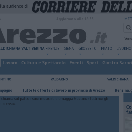
alla audience di
o
Aggiornato alle 18:55
MET
Vene
ALDICHIANA
VALTIBERINA
FIRENZE
SIENA
GROSSETO
PRATO
LIVORNO
Lavoro
Cultura e Spettacolo
Eventi
Sport
Giostra Sarac
ENTINO
VALDARNO
VALDICHIANA
​Tutte le offerte di lavoro in provincia di Arezzo
​Benzina, gasolio, 
Co
fa