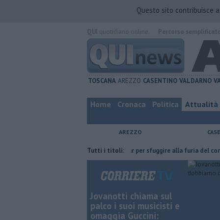
Questo sito contribuisce 
QUI
quotidiano online.
Percorso semplificat
TOSCANA
AREZZO
CASENTINO
VALDARNO
V
Home
Cronaca
Politica
Attualità
AREZZO
CAS
 ce l'ha fatta
Nascosta in un bar per sfuggire alla furia del compagno
Tutti i titoli:
Jovanotti chiama sul
palco i suoi musicisti e
omaggia Guccini: