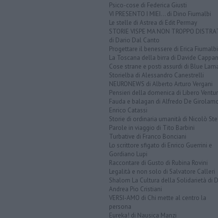
Psico-cose di Federica Giusti
VI PRESENTO I MIEI... di Dino Fiumalbi
Le stelle di Astrea di Edit Permay
STORIE VISPE MA NON TROPPO DISTR
di Dario Dal Canto
Progettare il benessere di Erica Fiumalbi
La Toscana della birra di Davide Cappan
Cose strane e posti assurdi di Blue Lam
Storielba di Alessandro Canestrelli
NEURONEWS di Alberto Arturo Vergani
Pensieri della domenica di Libero Ventur
Fauda e balagan di Alfredo De Girolam
Enrico Catassi
Storie di ordinaria umanità di Nicolò Ste
Parole in viaggio di Tito Barbini
Turbative di Franco Bonciani
Lo scrittore sfigato di Enrico Guerrini e
Gordiano Lupi
Raccontare di Gusto di Rubina Rovini
Legalità e non solo di Salvatore Calleri
Shalom La Cultura della Solidarietà di 
Andrea Pio Cristiani
VERSI-AMO di Chi mette al centro la
persona
Eureka! di Nausica Manzi