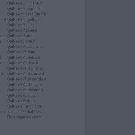
QuiNewsLunigiana.it
QuiNewsMaremma.it
QuiNewsMassaCarrara.it
ATTE
QuiNewsMugello.it
QuiNewsPisa.it
QuiNewsPistoia.it
nari
QuiNewsPrato.it
a
QuiNewsSiena.it
QuiNewsValbisenzio.it
QuiNewsValdarno.it
i
QuiNewsValdelsa.it
o e
QuiNewsValdera.it
QuiNewsValdichiana.it
lla
QuiNewsValdicornia.it
QuiNewsValdinievole.it
QuiNewsValdisieve.it
QuiNewsValtiberina.it
QuiNewsVersilia.it
QuiNewsVolterra.it
QuiNewsTango.com
Don
ToscanaMediaNews.it
Fiorentinanews.com