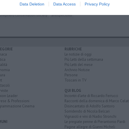
ti degli animali
artigianato
arrosticini
seitan
hot dog
pizza
Data Deletion
Data Access
Privacy Policy
deforestazione
yoga
ugo pagliai
sperimentazione animale
shepherd conservation society
antispecismo
EGORIE
RUBRICHE
naca
Le notizie di oggi
tica
Più Letti della settimana
alità
Più Letti del mese
nomia
Archivio Notizie
ura
Persone
rt
Toscani in TV
tacoli
rviste
QUI BLOG
nion Leader
Incontri d'arte di Riccardo Ferrucci
rese & Professioni
Racconti della domenica di Marco Celat
grammazione Cinema
Disincantato di Adolfo Santoro
Sorridendo di Nicola Belcari
Vignaioli e vini di Nadio Stronchi
MUNI
Le pregiate penne di Pierantonio Pardi
Pagine allegre di Gianni Micheli