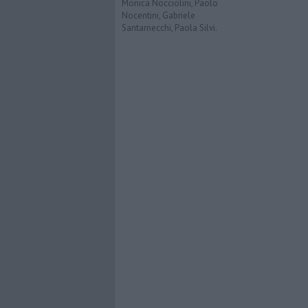
Monica Nocciolini, Paolo
Nocentini, Gabriele
Santarnecchi, Paola Silvi.