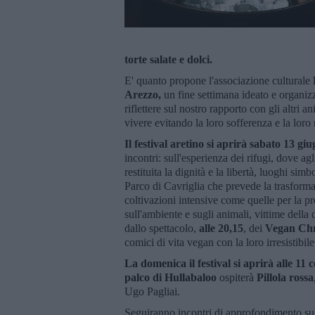
torte salate e dolci.
E' quanto propone l'associazione culturale
Arezzo,
un fine settimana ideato e organizza
riflettere sul nostro rapporto con gli altri a
vivere evitando la loro sofferenza e la loro
Il festival aretino si aprirà sabato 13 giu
incontri: sull'esperienza dei rifugi, dove ag
restituita la dignità e la libertà, luoghi si
Parco di Cavriglia che prevede la trasforma
coltivazioni intensive come quelle per la pr
sull'ambiente e sugli animali, vittime della 
dallo spettacolo,
alle 20,15
, dei
Vegan Chr
comici di vita vegan con la loro irresistibile
La domenica il festival si aprirà alle 11 
palco di Hullabaloo
ospiterà
Pillola rossa
Ugo Pagliai.
Seguiranno incontri di approfondimento sull