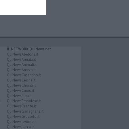
IL NETWORK QuiNews.net
QuiNewsAbetone.it
QuiNewsAmiata.it
QuiNewsAnimali.it
QuiNewsArezzo.it
QuiNewsCasentino.it
QuiNewsCecina.it
QuiNewsChianti.it
QuiNewsCuoio.it
QuiNewsElba.it
i
QuiNewsEmpolese.it
QuiNewsFirenze.it
QuiNewsGarfagnana.it
QuiNewsGrosseto.it
QuiNewsLivorno.it
QuiNewsLucca.it