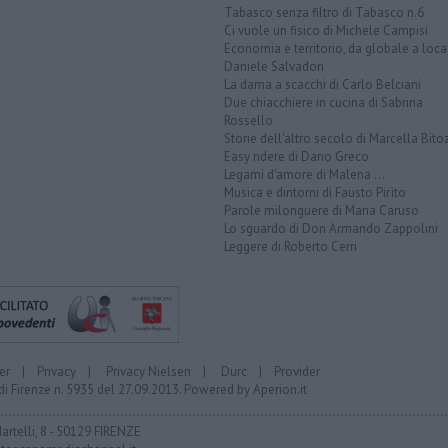
Tabasco senza filtro di Tabasco n.6
Ci vuole un fisico di Michele Campisi
Economia e territorio, da globale a loca
Daniele Salvadori
La dama a scacchi di Carlo Belciani
Due chiacchiere in cucina di Sabrina
Rossello
Storie dell'altro secolo di Marcella Bito
Easy ridere di Dario Greco
Legami d'amore di Malena ...
Musica e dintorni di Fausto Pirìto
Parole milonguere di Maria Caruso
Lo sguardo di Don Armando Zappolini
Leggere di Roberto Cerri
er
|
Privacy
|
Privacy Nielsen
|
Durc
|
Provider
di Firenze n. 5935 del 27.09.2013. Powered by
Aperion.it
Martelli, 8 - 50129 FIRENZE