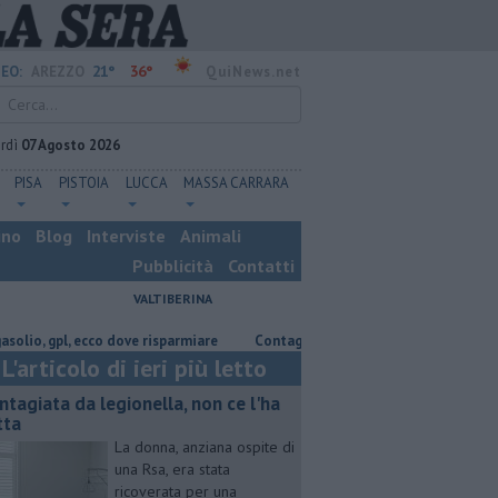
21°
36°
EO:
AREZZO
QuiNews.net
rdì
07 Agosto 2026
PISA
PISTOIA
LUCCA
MASSA CARRARA
ino
Blog
Interviste
Animali
Pubblicità
Contatti
VALTIBERINA
gpl, ecco dove risparmiare
Contagiata da legionella, non ce l'ha fatta
L'articolo di ieri più letto
ntagiata da legionella, non ce l'ha
tta
La donna, anziana ospite di
una Rsa, era stata
ricoverata per una