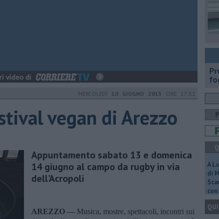
Pr
fo
MERCOLEDÌ
10 GIUGNO 2015
ORE 17:51
estival vegan di Arezzo
Q
Appuntamento sabato 13 e domenica
14 giugno al campo da rugby in via
A L
di 
dell'Acropoli
Scar
con 
QUI
AREZZO —
Musica, mostre, spettacoli, incontri sui