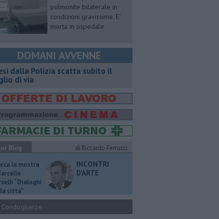
polmonite bilaterale in
condizioni gravissime. E'
morta in ospedale
DOMANI AVVENNE
esi dalla Polizia scatta subito il
glio di via
ui Blog
di Riccardo Ferrucci
INCONTRI
ucca la mostra
D'ARTE
Marcello
selli “Dialoghi
la città"
Condoglianze