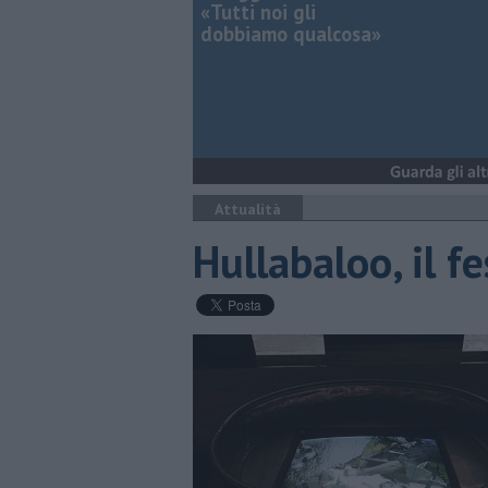
«Tutti noi gli
dobbiamo qualcosa»
Attualità
Hullabaloo, il f