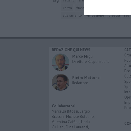
vegano
arezzo
rugby
acropoli
dirit
karma
filosofia
cavriglia
olio di palma
allevamento
vivisezione
brescia
sea 
REDAZIONE QUI NEWS
CAT
Cro
Marco Migli
Poli
Direttore Responsabile
Attu
Eco
Cult
Pietro Mattonai
Spo
Redattore
Spet
Inte
Opi
Imp
Collaboratori
Pro
Marcella Bitozzi, Sergio
Braccini, Michele Bufalino,
Valentina Caffieri, Linda
CO
Giuliani, Dina Laurenzi,