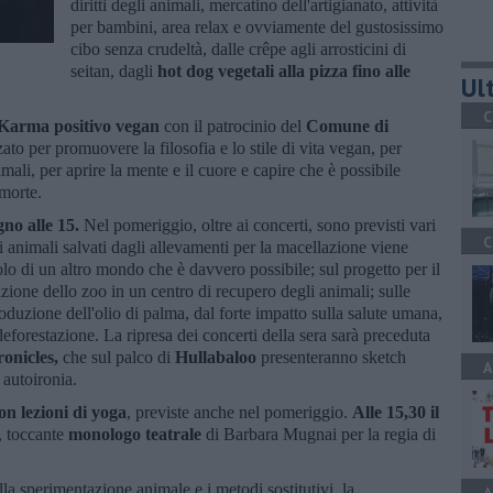
diritti degli animali, mercatino dell'artigianato, attività
per bambini, area relax e ovviamente del gustosissimo
cibo senza crudeltà, dalle crêpe agli arrosticini di
seitan, dagli
hot dog vegetali alla pizza fino alle
Ult
C
Karma positivo vegan
con il patrocinio del
Comune di
to per promuovere la filosofia e lo stile di vita vegan, per
nimali, per aprire la mente e il cuore e capire che è possibile
 morte.
gno alle 15.
Nel pomeriggio, oltre ai concerti, sono previsti vari
C
li animali salvati dagli allevamenti per la macellazione viene
mbolo di un altro mondo che è davvero possibile; sul progetto per il
zione dello zoo in un centro di recupero degli animali; sulle
oduzione dell'olio di palma, dal forte impatto sulla salute umana,
deforestazione. La ripresa dei concerti della sera sarà preceduta
onicles,
che sul palco di
Hullabaloo
presenteranno sketch
A
 autoironia.
con lezioni di yoga
, previste anche nel pomeriggio.
Alle 15,30 il
, toccante
monologo teatrale
di Barbara Mugnai per la regia di
a sperimentazione animale e i metodi sostitutivi, la