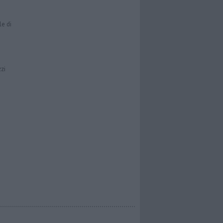
le di
zzi