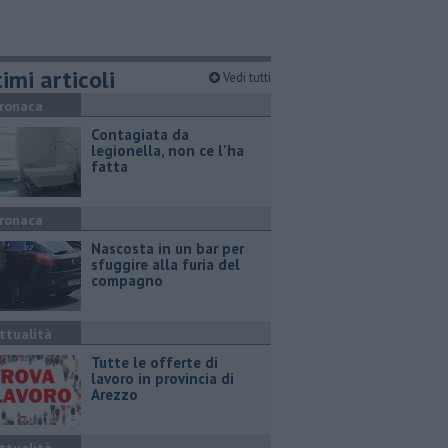
imi articoli
Vedi tutti
ronaca
Contagiata da
legionella, non ce l'ha
fatta
ronaca
Nascosta in un bar per
sfuggire alla furia del
compagno
ttualità
​Tutte le offerte di
lavoro in provincia di
Arezzo