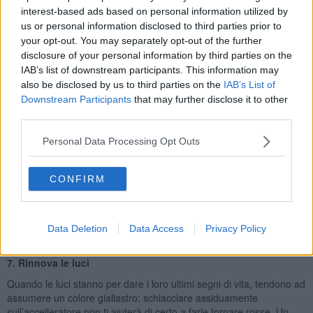
come un altro. Ogni motore è stato pensato appositamente per
interest-based ads based on personal information utilized by
lavorare al meglio con uno specifico tipo di olio. Ad esempio,
us or personal information disclosed to third parties prior to
utilizzando un olio troppo pesante per il vostro motore, potreste
your opt-out. You may separately opt-out of the further
danneggiarlo seriamente in quanto lavorerebbe più duramente del
disclosure of your personal information by third parties on the
previsto consumando maggior carburante.
IAB’s list of downstream participants. This information may
5. Controllare la chiusura del gas
also be disclosed by us to third parties on the
IAB’s List of
Downstream Participants
that may further disclose it to other
Se la tua macchina è vecchia devi fare questo controllo a maggior
third parties.
ragione. Arriverà un momento, infatti, in cui la chiusura si allenterà
e farà entrare ossigeno all’interno del serbatoio. Cambiare questa
Personal Data Processing Opt Outs
chiusura è abbastanza semplice per la maggior parte delle
machine, chiedi maggiori consigli al tuo meccanico di fiducia.
6. Assicurati di rispettare sempre i limiti della strada
CONFIRM
La maggior parte delle macchine consuma il carburante in modo
meno efficiente alla velocità di 60 chilometri orari. Guidare più
lentamente avrà subito un effetto positivo sul tuo consume di
Data Deletion
Data Access
Privacy Policy
carburante.
7. Rinnova le luci
Quando le luci stanno per dare i loro ultimi segni di vita, tendono ad
assumere un colore giallastro; schiacciare assiduamente
sull’accelleratore non ti aiuterà di certo a farle tornare rosse. Un