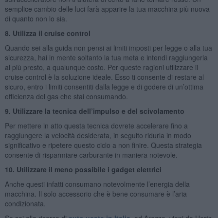
semplice cambio delle luci farà apparire la tua macchina più nuova
di quanto non lo sia.
8. Utilizza il cruise control
Quando sei alla guida non pensi ai limiti imposti per legge o alla tua
sicurezza, hai in mente soltanto la tua meta e intendi raggiungerla
al più presto, a qualunque costo. Per queste ragioni utilizzare il
cruise control è la soluzione ideale. Esso ti consente di restare al
sicuro, entro i limiti consentiti dalla legge e di godere di un’ottima
efficienza del gas che stai consumando.
9. Utilizzare la tecnica dell’impulso e del scivolamento
Per mettere in atto questa tecnica dovrete accelerare fino a
raggiungere la velocità desiderata, in seguito ridurla in modo
significativo e ripetere questo ciclo a non finire. Questa strategia
consente di risparmiare carburante in maniera notevole.
10. Utilizzare il meno possibile i gadget elettrici
Anche questi infatti consumano notevolmente l’energia della
macchina. Il solo accessorio che è bene consumare è l’aria
condizionata.
Se sei alla ricerca di
auto usate in Italia
, ad Arezzo, vieni da Hertz