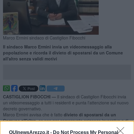
Marco Ermini sindaco di Castiglion Fibocchi
Il sindaco Marco Ermini invia un videomessaggio alla
popolazione e ricorda il divieto di spostarsi da un Comune
all'altro senza validi motivi
CASTIGLION FIBOCCHI —
Il sindaco di Castiglion Fibocchi invia
un videomessaggio a tutti i residenti e punta l'attenzione sul nuovo
decreto governativo.
Marco Ermini avvisa che è fatto
divieto di spostarsi da un
Comune all'altro,
se non per comprovate esigenze lavorative o di
salute.
QUInewsArezzo.it -
Do Not Process My Personal