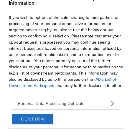
L'effetto più evidente di questa disposizione, quindi, è che non sarà
Information
consentito, almeno in questi giorni, andare a fare la spesa presso i
grandi supermercati aretini.
If you wish to opt-out of the sale, sharing to third parties, or
processing of your personal or sensitive information for
targeted advertising by us, please use the below opt-out
section to confirm your selection. Please note that after your
Ermini ricorda che a Castiglion Fibocchi
non si è verificato
nessun
opt-out request is processed you may continue seeing
caso di contagio
e attualmente solo una persona si trova in
interest-based ads based on personal information utilized by
quarantena preventiva.
us or personal information disclosed to third parties prior to
In paese è già stato attivato il
Centro Operativo Comunale
in
your opt-out. You may separately opt-out of the further
grado di essere pronto a far fronte ad eventuali emergenze.
disclosure of your personal information by third parties on the
IAB’s list of downstream participants. This information may
Già partiti, anche, gli interventi di
sanificazione
sull'intero territorio
also be disclosed by us to third parties on the
IAB’s List of
di
Castiglioni e Gello Biscardo
.
Downstream Participants
that may further disclose it to other
Riportiamo il videomessaggio completo di Marco Ermini, sindaco di
third parties.
Castiglion Fibocchi.
Personal Data Processing Opt Outs
CONFIRM