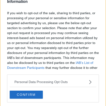
Information
If you wish to opt-out of the sale, sharing to third parties, or
processing of your personal or sensitive information for
​Dodici panetti di marijuana per un totale di oltre 12 chili sono
targeted advertising by us, please use the below opt-out
stati rinvenuti dalla polstrada tra le province di Siena e Arezzo
section to confirm your selection. Please note that after your
opt-out request is processed you may continue seeing
interest-based ads based on personal information utilized by
us or personal information disclosed to third parties prior to
your opt-out. You may separately opt-out of the further
disclosure of your personal information by third parties on the
AREZZO —
A bordo dell'automobile
due nigeriani di 28 e 30 anni
IAB’s list of downstream participants. This information may
entrambi arrestati
. L'auto era stata
fermata per un controllo,
a
also be disclosed by us to third parties on the
IAB’s List of
bordo gli agenti hanno
rinvenuto un sacco nero che conteneva
Downstream Participants
that may further disclose it to other
la droga.
third parties.
Personal Data Processing Opt Outs
CONFIRM