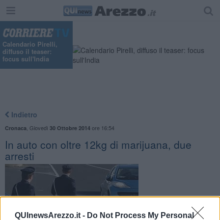
Calendario Pirelli,
diffuso il teaser:
focus sull'India
Indietro
,
Giovedì
ore 16:54
Cronaca
30 Ottobre 2014
In auto con oltre 12kg di marijuana, due
arresti
QUInewsArezzo.it -
Do Not Process My Personal