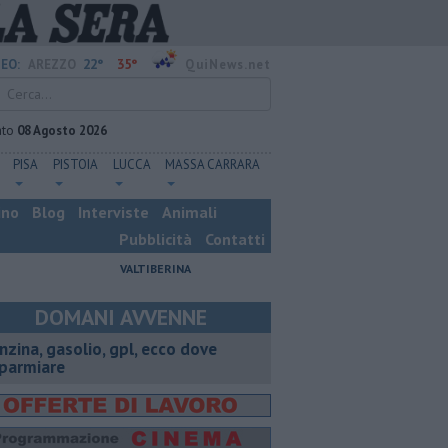
22°
35°
EO:
AREZZO
QuiNews.net
ato
08 Agosto 2026
PISA
PISTOIA
LUCCA
MASSA CARRARA
ino
Blog
Interviste
Animali
Pubblicità
Contatti
VALTIBERINA
DOMANI AVVENNE
enzina, gasolio, gpl, ecco dove
sparmiare