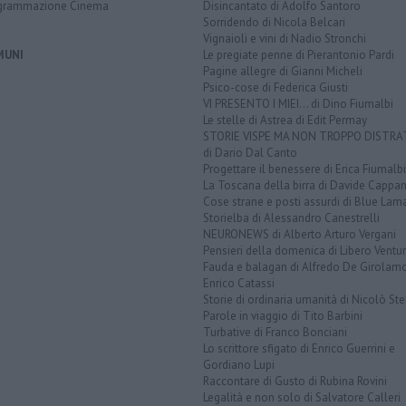
grammazione Cinema
Disincantato di Adolfo Santoro
Sorridendo di Nicola Belcari
Vignaioli e vini di Nadio Stronchi
MUNI
Le pregiate penne di Pierantonio Pardi
Pagine allegre di Gianni Micheli
Psico-cose di Federica Giusti
VI PRESENTO I MIEI... di Dino Fiumalbi
Le stelle di Astrea di Edit Permay
STORIE VISPE MA NON TROPPO DISTR
di Dario Dal Canto
Progettare il benessere di Erica Fiumalbi
La Toscana della birra di Davide Cappan
Cose strane e posti assurdi di Blue Lam
Storielba di Alessandro Canestrelli
NEURONEWS di Alberto Arturo Vergani
Pensieri della domenica di Libero Ventur
Fauda e balagan di Alfredo De Girolam
Enrico Catassi
Storie di ordinaria umanità di Nicolò Ste
Parole in viaggio di Tito Barbini
Turbative di Franco Bonciani
Lo scrittore sfigato di Enrico Guerrini e
Gordiano Lupi
Raccontare di Gusto di Rubina Rovini
Legalità e non solo di Salvatore Calleri