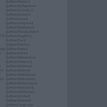
QuiNewsFirenze.it
QuiNewsGarfagnana.it
QuiNewsGrosseto.it
QuiNewsLivorno.it
QuiNewsLucca.it
QuiNewsLunigiana.it
QuiNewsMaremma.it
QuiNewsMassaCarrara.it
ATTE
QuiNewsMugello.it
QuiNewsPisa.it
QuiNewsPistoia.it
nari
QuiNewsPrato.it
a
QuiNewsSiena.it
QuiNewsValbisenzio.it
QuiNewsValdarno.it
i
QuiNewsValdelsa.it
o e
QuiNewsValdera.it
QuiNewsValdichiana.it
lla
QuiNewsValdicornia.it
QuiNewsValdinievole.it
QuiNewsValdisieve.it
QuiNewsValtiberina.it
QuiNewsVersilia.it
QuiNewsVolterra.it
QuiNewsTango.com