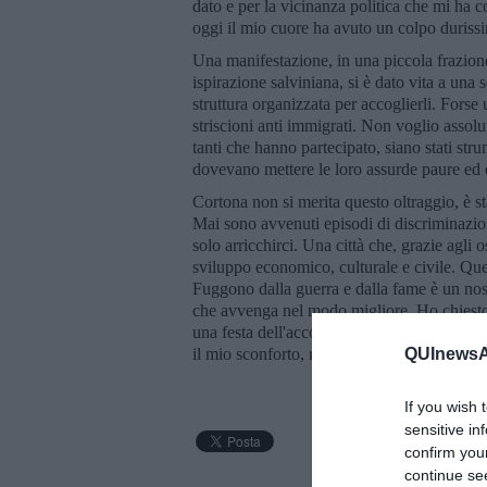
dato e per la vicinanza politica che mi ha
oggi il mio cuore ha avuto un colpo duris
Una manifestazione, in una piccola frazione,
ispirazione salviniana, si è dato vita a una 
struttura organizzata per accoglierli. Forse
striscioni anti immigrati. Non voglio assol
tanti che hanno partecipato, siano stati str
dovevano mettere le loro assurde paure ed e
Cortona non si merita questo oltraggio, è sta
Mai sono avvenuti episodi di discriminazion
solo arricchirci. Una città che, grazie agli 
sviluppo economico, culturale e civile. Que
Fuggono dalla guerra e dalla fame è un nost
che avvenga nel modo migliore. Ho chiest
una festa dell'accoglienza dove andremo tutt
il mio sconforto, no, non posso crederci c
QUInewsAr
If you wish 
sensitive in
confirm you
continue se