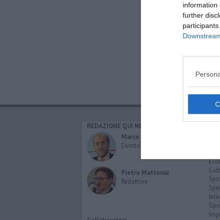
information 
further disc
participants
Downstream 
Persona
REDAZIONE QUI NEWS
CAT
Cro
Marco Migli
Poli
Direttore Responsabile
Attu
Eco
Cult
Pietro Mattonai
Spo
Redattore
Spet
Inte
Opi
Imp