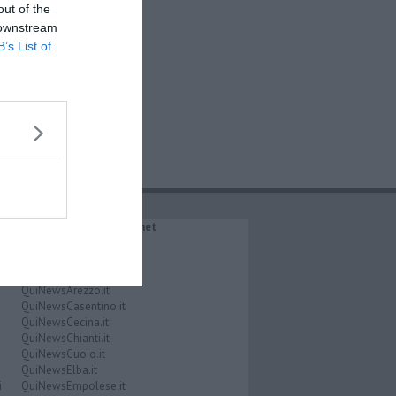
out of the
 downstream
B’s List of
IL NETWORK QuiNews.net
QuiNewsAbetone.it
QuiNewsAmiata.it
QuiNewsAnimali.it
QuiNewsArezzo.it
QuiNewsCasentino.it
QuiNewsCecina.it
QuiNewsChianti.it
QuiNewsCuoio.it
QuiNewsElba.it
i
QuiNewsEmpolese.it