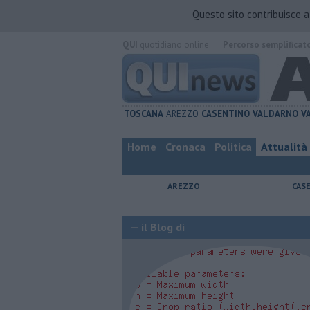
Questo sito contribuisce 
QUI
quotidiano online.
Percorso semplificat
TOSCANA
AREZZO
CASENTINO
VALDARNO
V
Home
Cronaca
Politica
Attualità
AREZZO
CAS
— il Blog di