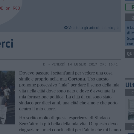
Q
Vedi tutti gli articoli del blog di
A L
di 
rci
Scar
con 
QUI
DI - VENERDÌ
14 LUGLIO 2017
ORE 16:41
Dovevo passare i settant'anni per vedere una cosa
simile e proprio nella mia
Cortona
. Uso questo
Ult
pronome possessivo "mia" per dare il senso della mia
vita nella città dove sono nato e dove è avvenuta la
C
mia formazione politica. La città di cui sono stato
sindaco per dieci anni, una città che amo e che porto
dentro il mio cuore.
Ho scritto molto di questa esperienza di Sindaco.
Senz’altro la più bella della mia vita. Di questo devo
C
ringraziare i miei concittadini per l’aiuto che mi hanno