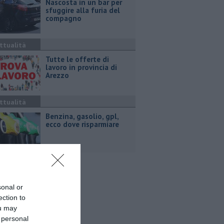
Nascosta in un bar per
sfuggire alla furia del
compagno
ttualità
​Tutte le offerte di
lavoro in provincia di
Arezzo
ttualità
​Benzina, gasolio, gpl,
ecco dove risparmiare
sonal or
ection to
ou may
 personal