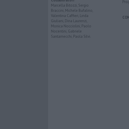
Collaboratori
Pro
Marcella Bitozzi, Sergio
Braccini, Michele Bufalino,
Valentina Caffieri, Linda
CO
Giuliani, Dina Laurenzi,
Monica Nocciolini, Paolo
Nocentini, Gabriele
Santarnecchi, Paola Silvi.