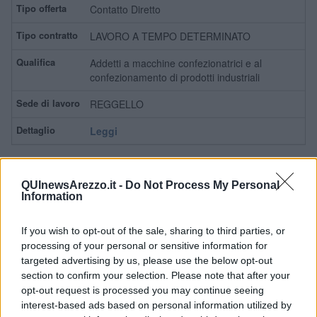
Contatto Diretto
LAVORO A TEMPO DETERMINATO
Addetti a macchine confezionatrici e al
confezionamento di prodotti industriali
REGGELLO
Leggi
Preselezione
QUInewsArezzo.it -
Do Not Process My Personal
Information
LAVORO A TEMPO DETERMINATO
Riparatori e manutentori di macchinari e
If you wish to opt-out of the sale, sharing to third parties, or
impianti industriali
processing of your personal or sensitive information for
targeted advertising by us, please use the below opt-out
LUCIGNANO, FOIANO DELLA CHIANA,
section to confirm your selection. Please note that after your
CORTONA, CASTIGLION FIORENTINO,
opt-out request is processed you may continue seeing
MARCIANO DELLA CHIANA
interest-based ads based on personal information utilized by