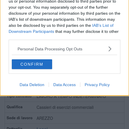
us or personal information disclosed to third parties prior to
Leggi
your opt-out. You may separately opt-out of the further
disclosure of your personal information by third parties on the
IAB’s list of downstream participants. This information may
Contatto Diretto
also be disclosed by us to third parties on the
IAB’s List of
Downstream Participants
that may further disclose it to other
LAVORO A TEMPO DETERMINATO
third parties.
Elettromeccanici
Personal Data Processing Opt Outs
SAN GIOVANNI VALDARNO
CONFIRM
Leggi
Preselezione Motivazionale
Data Deletion
Data Access
Privacy Policy
LAVORO A TEMPO INDETERMINATO
Cassieri di esercizi commerciali
AREZZO
Leggi