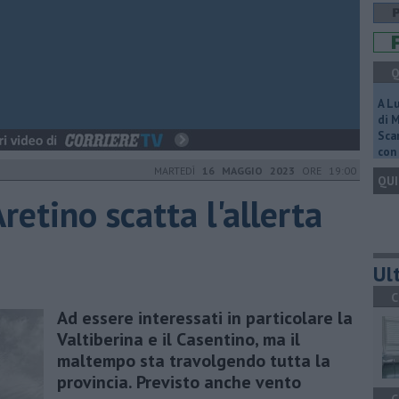
Q
A L
di 
Scar
con 
MARTEDÌ
16 MAGGIO 2023
ORE 19:00
QUI
retino scatta l'allerta
Ult
C
Ad essere interessati in particolare la
Valtiberina e il Casentino, ma il
maltempo sta travolgendo tutta la
provincia. Previsto anche vento