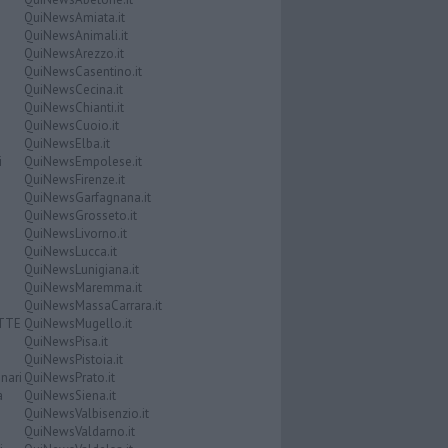
QuiNewsAmiata.it
QuiNewsAnimali.it
QuiNewsArezzo.it
QuiNewsCasentino.it
QuiNewsCecina.it
QuiNewsChianti.it
QuiNewsCuoio.it
QuiNewsElba.it
i
QuiNewsEmpolese.it
QuiNewsFirenze.it
QuiNewsGarfagnana.it
QuiNewsGrosseto.it
QuiNewsLivorno.it
QuiNewsLucca.it
QuiNewsLunigiana.it
QuiNewsMaremma.it
QuiNewsMassaCarrara.it
ATTE
QuiNewsMugello.it
QuiNewsPisa.it
QuiNewsPistoia.it
nari
QuiNewsPrato.it
a
QuiNewsSiena.it
QuiNewsValbisenzio.it
QuiNewsValdarno.it