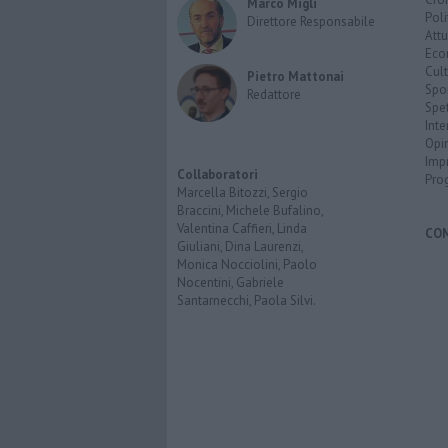
Marco Migli
Poli
Direttore Responsabile
Attu
Eco
Cult
Pietro Mattonai
Spo
Redattore
Spet
Inte
Opi
Imp
Collaboratori
Pro
Marcella Bitozzi, Sergio
Braccini, Michele Bufalino,
Valentina Caffieri, Linda
CO
Giuliani, Dina Laurenzi,
Monica Nocciolini, Paolo
Nocentini, Gabriele
Santarnecchi, Paola Silvi.