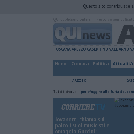
Questo sito contribuisce 
QUI
quotidiano online.
Percorso semplificat
TOSCANA
AREZZO
CASENTINO
VALDARNO
V
Home
Cronaca
Politica
Attualità
AREZZO
CAS
ce l'ha fatta
Nascosta in un bar per sfuggire alla furia del compagno
Tutti i titoli:
Jovanotti chiama sul
palco i suoi musicisti e
omaggia Guccini: