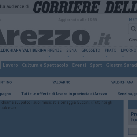
alla audience di
o
Aggiornato alle 18:55
MET
Gio
ALDICHIANA
VALTIBERINA
FIRENZE
SIENA
GROSSETO
PRATO
LIVORNO
Lavoro
Cultura e Spettacolo
Eventi
Sport
Giostra Sarac
ENTINO
VALDARNO
VALDICHIANA
​Tutte le offerte di lavoro in provincia di Arezzo
​Benzina, gasolio, 
Pr
fo