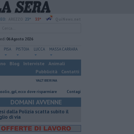
23°
35°
EO:
AREZZO
QuiNews.net
vedì
06 Agosto 2026
PISA
PISTOIA
LUCCA
MASSA CARRARA
ino
Blog
Interviste
Animali
Pubblicità
Contatti
VALTIBERINA
gpl, ecco dove risparmiare
Contagiata da legionella, non ce l'ha fatta
DOMANI AVVENNE
esi dalla Polizia scatta subito il
glio di via