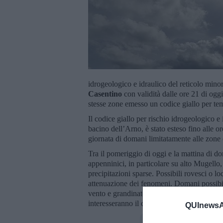
idrogeologico e idraulico del reticolo minor
Casentino
con validità dalle ore 21 di ogg
stesse zone emesso un codice giallo per temp
Il codice giallo per rischio idrogeologico e 
bacino dell’Arno, è stato esteso fino alle or
giornata di domani limitatamente alle zone c
Tra il pomeriggio di oggi e la mattina di do
appenninici, in particolare su alto Mugello,
precipitazioni sparse. Possibili rovesci o 
attenuazione dei fenomeni. Domani possibilit
vento e grandinate occasionali. Per le gior
interesseranno il crinale appenninico tosco-e
QUInewsAr