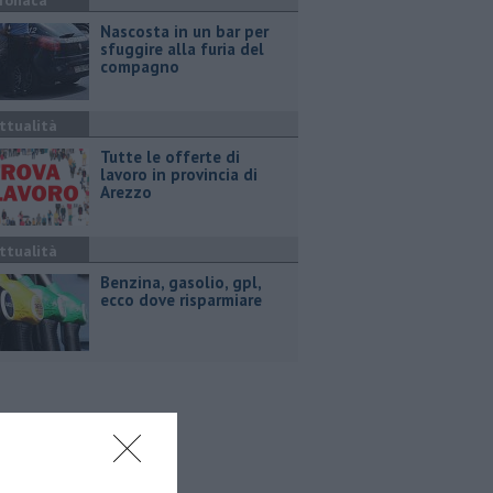
ronaca
Nascosta in un bar per
sfuggire alla furia del
compagno
ttualità
​Tutte le offerte di
lavoro in provincia di
Arezzo
ttualità
​Benzina, gasolio, gpl,
ecco dove risparmiare