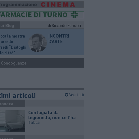
ui Blog
di Riccardo Ferrucci
INCONTRI
ucca la mostra
D'ARTE
Marcello
selli “Dialoghi
la città"
Condoglianze
imi articoli
Vedi tutti
ronaca
Contagiata da
legionella, non ce l'ha
fatta