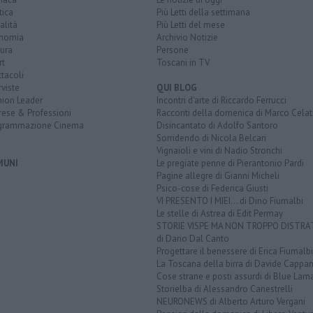
tica
Più Letti della settimana
alità
Più Letti del mese
nomia
Archivio Notizie
ura
Persone
rt
Toscani in TV
tacoli
rviste
QUI BLOG
nion Leader
Incontri d'arte di Riccardo Ferrucci
rese & Professioni
Racconti della domenica di Marco Celat
grammazione Cinema
Disincantato di Adolfo Santoro
Sorridendo di Nicola Belcari
Vignaioli e vini di Nadio Stronchi
MUNI
Le pregiate penne di Pierantonio Pardi
Pagine allegre di Gianni Micheli
Psico-cose di Federica Giusti
VI PRESENTO I MIEI... di Dino Fiumalbi
Le stelle di Astrea di Edit Permay
STORIE VISPE MA NON TROPPO DISTR
di Dario Dal Canto
Progettare il benessere di Erica Fiumalbi
La Toscana della birra di Davide Cappan
Cose strane e posti assurdi di Blue Lam
Storielba di Alessandro Canestrelli
NEURONEWS di Alberto Arturo Vergani