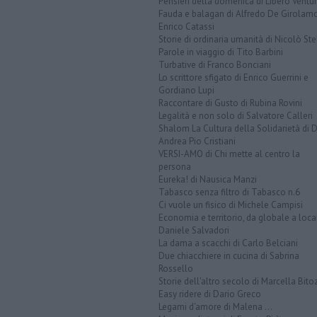
Pensieri della domenica di Libero Ventur
Fauda e balagan di Alfredo De Girolam
Enrico Catassi
Storie di ordinaria umanità di Nicolò Ste
Parole in viaggio di Tito Barbini
Turbative di Franco Bonciani
Lo scrittore sfigato di Enrico Guerrini e
Gordiano Lupi
Raccontare di Gusto di Rubina Rovini
Legalità e non solo di Salvatore Calleri
Shalom La Cultura della Solidarietà di 
Andrea Pio Cristiani
VERSI-AMO di Chi mette al centro la
persona
Eureka! di Nausica Manzi
Tabasco senza filtro di Tabasco n.6
Ci vuole un fisico di Michele Campisi
Economia e territorio, da globale a loca
Daniele Salvadori
La dama a scacchi di Carlo Belciani
Due chiacchiere in cucina di Sabrina
Rossello
Storie dell'altro secolo di Marcella Bito
Easy ridere di Dario Greco
Legami d'amore di Malena ...