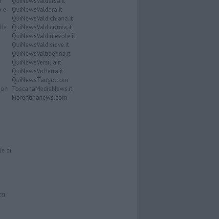
i
QuiNewsValdelsa.it
o e
QuiNewsValdera.it
QuiNewsValdichiana.it
lla
QuiNewsValdicornia.it
QuiNewsValdinievole.it
QuiNewsValdisieve.it
QuiNewsValtiberina.it
QuiNewsVersilia.it
QuiNewsVolterra.it
QuiNewsTango.com
Don
ToscanaMediaNews.it
Fiorentinanews.com
le di
zzi