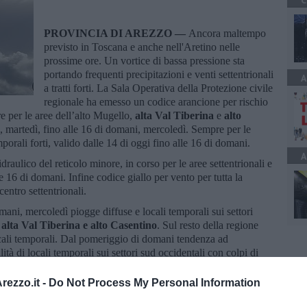
C
PROVINCIA DI AREZZO —
Ancora maltempo
previsto in Toscana e anche nell'Aretino nelle
prossime ore. Un vortice di bassa pressione sta
portando frequenti precipitazioni e venti settentrionali
A
a tratti forti. La Sala Operativa della Protezione civile
regionale ha emesso un codice arancione per rischio
e per le aree dell’alto Mugello,
alta Val Tiberina
e
alto
i, martedì, fino alle 16 di domani, mercoledì. Sempre per le
orali forti, valido dalle 14 di oggi fino alle 16 di domani.
A
idraulico del reticolo minore, in corso per le aree settentrionali e
e 16 di domani. Infine codice giallo per vento per tutta la
entro settentrionali.
mani, mercoledì piogge diffuse e locali temporali sui settori
alta Val Tiberina e alto Casentino
. Sul resto della regione
locali temporali. Dal pomeriggio di domani tendenza ad
à di locali temporali sui settori sud occidentali con colpi di
nate di oggi e domani, raffiche di Tramontana-Grecale molto forti
miliano e forti nelle zone centro settentrionali.
ezzo.it -
Do Not Process My Personal Information