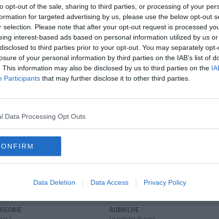
to opt-out of the sale, sharing to third parties, or processing of your per
formation for targeted advertising by us, please use the below opt-out s
r selection. Please note that after your opt-out request is processed y
eing interest-based ads based on personal information utilized by us or
oscana iscriviti alla
Newsletter QUInews - ToscanaMedia.
disclosed to third parties prior to your opt-out. You may separately opt-
amente nella tua casella di posta.
losure of your personal information by third parties on the IAB’s list of
. This information may also be disclosed by us to third parties on the
IA
Participants
that may further disclose it to other third parties.
a spettatori
l Data Processing Opt Outs
 saluta
Oro
CONFIRM
no
toscana
protezione civile
mugello
tramontana
grecale
Data Deletion
Data Access
Privacy Policy
EGORIE
RUBRICHE
naca
Le notizie di oggi