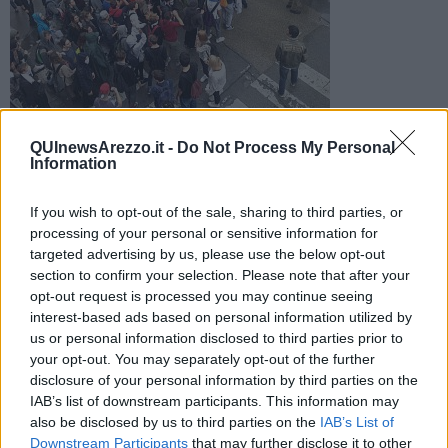
Manca un posto dove fare educazione fisica e gli alunni si
QUInewsArezzo.it -
Do Not Process My Personal
Information
sono riuniti per sfilare per le vie del centro
If you wish to opt-out of the sale, sharing to third parties, or
processing of your personal or sensitive information for
targeted advertising by us, please use the below opt-out
section to confirm your selection. Please note that after your
AREZZO —
Ad organizzare il corteo sono stati gli studenti
del
opt-out request is processed you may continue seeing
Liceo Classico Francesco Petrarca
per far
sentire la propria
interest-based ads based on personal information utilized by
voce
contro l'amministrazione comunale
rea, a loro dire
, di non
us or personal information disclosed to third parties prior to
aver trovato una soluzione definitiva al problema. "Abbiamo provato
your opt-out. You may separately opt-out of the further
a chiedere spiegazioni all'amministrazione comunale nella persona
disclosure of your personal information by third parties on the
dell'assessore
Francesco Romizi
- ha spiegato uno dei
IAB’s list of downstream participants. This information may
rappresentati degli studenti - il quale però
non ha saputo dare
also be disclosed by us to third parties on the
IAB’s List of
risposte in tempi utili,
nonostante la presentazione di
una
Downstream Participants
that may further disclose it to other