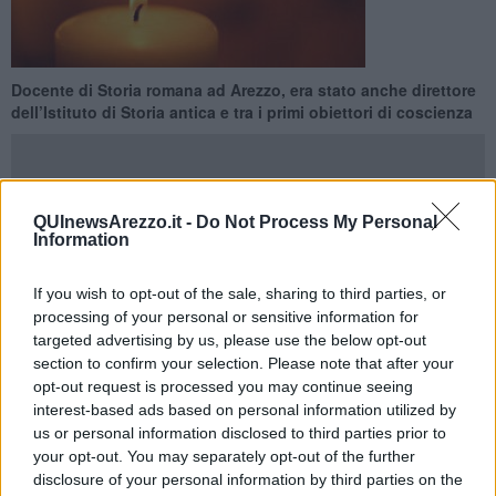
Docente di Storia romana ad Arezzo, era stato anche direttore
dell’Istituto di Storia antica e tra i primi obiettori di coscienza
QUInewsArezzo.it -
Do Not Process My Personal
Information
SIENA —
Mondo accademico in lutto per la scomparsa del
professor
Fabrizio Fabbrini,
fondatore del
Movimento
If you wish to opt-out of the sale, sharing to third parties, or
internazionale per la riconciliazione
e tra i primi obiettori di
processing of your personal or sensitive information for
coscienza italiani.
targeted advertising by us, please use the below opt-out
Docente di Storia romana ad Arezzo, prima nella facoltà di
section to confirm your selection. Please note that after your
Magistero (fin dalla sua istituzione) e poi in quella di Lettere e
opt-out request is processed you may continue seeing
Filosofia, Fabbrini era stato anche direttore dell’Istituto di Storia
interest-based ads based on personal information utilized by
antica per oltre venticinque anni e presidente del Corso di laurea in
us or personal information disclosed to third parties prior to
Lettere. Studioso di storia greca e romana, aveva dedicato
your opt-out. You may separately opt-out of the further
attenzione anche all’epoca moderna: tra gli ultimi volumi pubblicati
disclosure of your personal information by third parties on the
ricordiamo quelli sui Giochi olimpici antichi e moderni, su Piero della