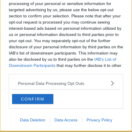
processing of your personal or sensitive information for
pomeridiana, e riprenderanno l’attività ordinaria dal 5 settembre. Le
informazioni sono online nel portale di Ateneo.
targeted advertising by us, please use the below opt-out
section to confirm your selection. Please note that after your
opt-out request is processed you may continue seeing
interest-based ads based on personal information utilized by
us or personal information disclosed to third parties prior to
Durante il periodo di chiusura delle strutture universitarie
your opt-out. You may separately opt-out of the further
continuano regolarmente online le attività di
immatricolazione ai
disclosure of your personal information by third parties on the
corsi universitari
. La procedura è pubblicata nella pagina web del
IAB’s list of downstream participants. This information may
portale di Ateneo dedicata alle immatricolazioni.
also be disclosed by us to third parties on the
IAB’s List of
Il
16 agosto
, in occasione della giornata di festa cittadina del
Palio
Downstream Participants
that may further disclose it to other
di Siena
, il Palazzo del Rettorato dell’Università di Siena sarà
third parties.
aperto al mattino in via straordinaria.
Alle ore 10 e alle ore 12 si
terranno infatti delle visite guidate gratuite,
nel corso delle quali
Personal Data Processing Opt Outs
verranno illustrate al pubblico le sale storiche e le opere d’arte
conservate in Rettorato; sarà inoltre possibile salire all'antico
osservatorio metereologico-astronomico per ammirare lo splendido
CONFIRM
panorama della città da una visuale inconsueta.
Per partecipare
occorre presentarsi, senza prenotazione,
di fronte al
monumento nel cortile del palazzo del Rettorato in anticipo rispetto
Data Deletion
Data Access
Privacy Policy
all’orario della visita. Tutte le informazioni sulle visite guidate sono
consultabili online.