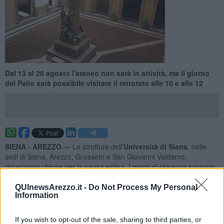
Dal 13 al 20 agosto l'ateneo non sarà in attività, ma il giorno
del Palio sarà possibile visitare il rettorato alle 10 e alle 12
SIENA - AREZZO —
Le strutture dell'
Università di Siena
, nelle
sedi di Siena, Arezzo, Grosseto e San Giovanni Valdarno,
rimarranno chiuse per la pausa estiva. I giorni di chiusura saranno
dal 13 al 20 agosto.
QUInewsArezzo.it -
Do Not Process My Personal
La
Sala Rosa
a
Siena
resterà aperta per attività di studio,
Information
consulenza bibliografica e informazioni anche nel periodo dal 17 al
19 agosto, dalle ore 8,30 alle ore 14. Le altre biblioteche
If you wish to opt-out of the sale, sharing to third parties, or
dell'Ateneo fino al 2 settembre non effettueranno l’apertura