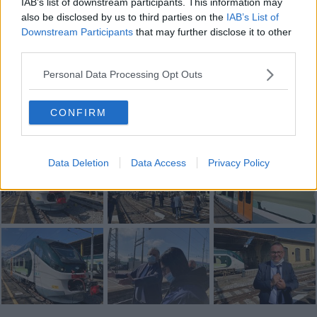
IAB’s list of downstream participants. This information may
also be disclosed by us to third parties on the
IAB’s List of
Downstream Participants
that may further disclose it to other
third parties.
Se vuoi leggere le notizie principali della Toscana iscriviti alla
Newsletter QUInews - ToscanaMedia.
Arriva gratis tutti i giorni
Personal Data Processing Opt Outs
alle 20:00 direttamente nella tua casella di posta.
Basta cliccare
QUI
CONFIRM
Fotogallery
Data Deletion
Data Access
Privacy Policy