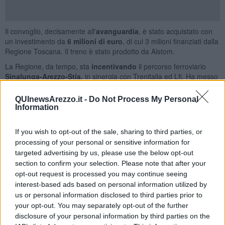
Il convoglio, decisamente all'
avanguardia
, è stato acquistato con
un investimento da
6 milioni di euro
, di cui 3 milioni finanziati dalla
Regione Toscana. Il treno è stato prodotto da Alstom.
La Regione, da tempo, sta
incentivando
il percorso ferroviario
Sinalunga-Arezzo-Stia,
in sinergia con Trenitalia ed Lfi. Ha messo
anche a disposizione
20 milioni di euro
affinché questa diventi la
prima linea locale in Italia dotata del sistema di sicurezza ferroviaria
QUInewsArezzo.it -
Do Not Process My Personal
più avanzato oggi disponibile.
Information
Al varo del treno Jazz, questa mattina alla
stazione di Pescaiola
,
anche il neo presidente della Toscana,
Eugenio Giani
, l'ex
If you wish to opt-out of the sale, sharing to third parties, or
assessore regionale ai trasporti
Vincenzo Ceccarelli
e l'ex
processing of your personal or sensitive information for
vicepresidente del Consiglio Regionale,
Lucia De Robertis
. Questi
targeted advertising by us, please use the below opt-out
ultimi riconfermati per il momento almeno
consiglieri regionali
section to confirm your selection. Please note that after your
nelle fila del Pd, all'ultima tornata elettorale.
opt-out request is processed you may continue seeing
interest-based ads based on personal information utilized by
Claudia Martini
us or personal information disclosed to third parties prior to
© Riproduzione riservata
your opt-out. You may separately opt-out of the further
disclosure of your personal information by third parties on the