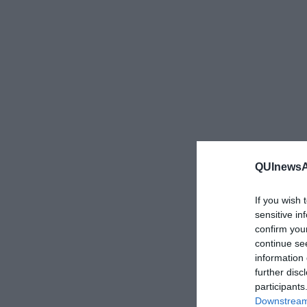
QUInewsAr
If you wish 
sensitive in
confirm you
continue se
information 
further disc
participants
Downstream 