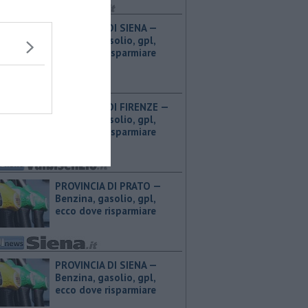
PROVINCIA DI SIENA — ​
Benzina, gasolio, gpl,
ecco dove risparmiare
PROVINCIA DI FIRENZE — ​
Benzina, gasolio, gpl,
ecco dove risparmiare
PROVINCIA DI PRATO — ​
Benzina, gasolio, gpl,
ecco dove risparmiare
PROVINCIA DI SIENA — ​
Benzina, gasolio, gpl,
ecco dove risparmiare