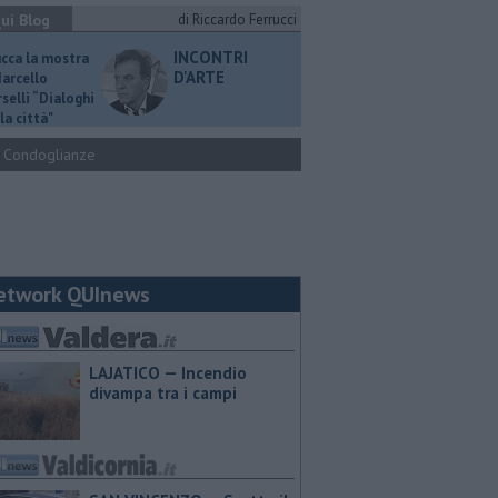
ui Blog
di Riccardo Ferrucci
INCONTRI
ucca la mostra
D'ARTE
Marcello
selli “Dialoghi
la città"
Condoglianze
etwork QUInews
LAJATICO — Incendio
divampa tra i campi