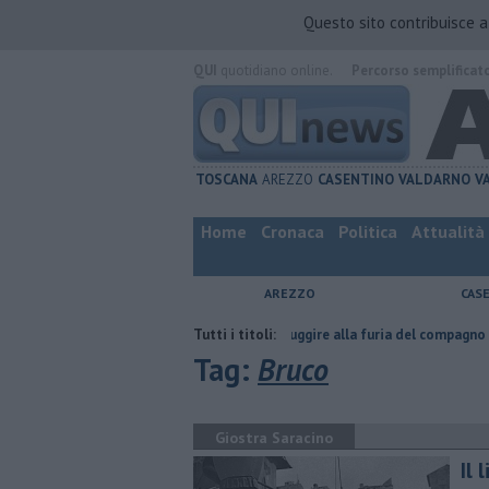
Questo sito contribuisce 
QUI
quotidiano online.
Percorso semplificat
TOSCANA
AREZZO
CASENTINO
VALDARNO
V
Home
Cronaca
Politica
Attualità
AREZZO
CAS
tta
Nascosta in un bar per sfuggire alla furia del compagno
Tutti i titoli:
​Tutte 
Tag:
Bruco
Giostra Saracino
Il 