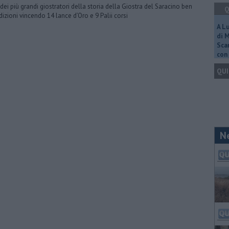
dei più grandi giostratori della storia della Giostra del Saracino ben
Q
dizioni vincendo 14 lance d’Oro e 9 Palii corsi
A L
di 
Scar
con 
QUI
N