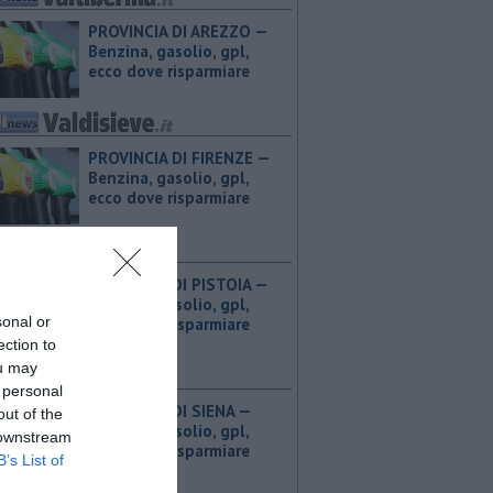
PROVINCIA DI AREZZO — ​
Benzina, gasolio, gpl,
ecco dove risparmiare
PROVINCIA DI FIRENZE — ​
Benzina, gasolio, gpl,
ecco dove risparmiare
PROVINCIA DI PISTOIA — ​
Benzina, gasolio, gpl,
sonal or
ecco dove risparmiare
ection to
ou may
 personal
PROVINCIA DI SIENA — ​
out of the
Benzina, gasolio, gpl,
 downstream
ecco dove risparmiare
B’s List of