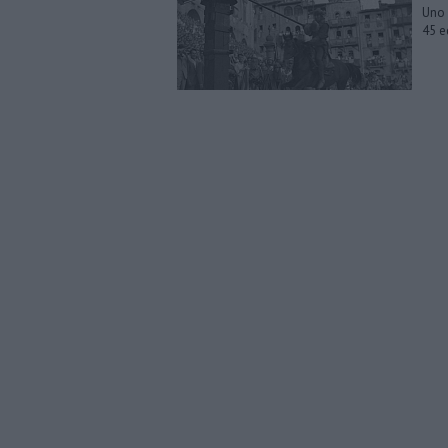
Uno 
45 e