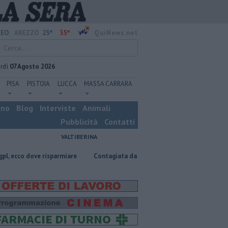
23°
35°
EO:
AREZZO
QuiNews.net
rdì
07 Agosto 2026
PISA
PISTOIA
LUCCA
MASSA CARRARA
ino
Blog
Interviste
Animali
Pubblicità
Contatti
VALTIBERINA
ove risparmiare
Contagiata da legionella, non ce l'ha fatta
Nascosta