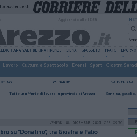
alla audience di
o
Aggiornato alle 18:55
MET
Vene
ALDICHIANA
VALTIBERINA
FIRENZE
SIENA
GROSSETO
PRATO
LIVORNO
Lavoro
Cultura e Spettacolo
Eventi
Sport
Giostra Sarac
ENTINO
VALDARNO
VALDICHIANA
le offerte di lavoro in provincia di Arezzo
​Benzina, gasolio, gpl, ecco d
VENERDÌ
01 DICEMBRE 2023
ORE 09:30
libro su "Donatino", tra Giostra e Palio