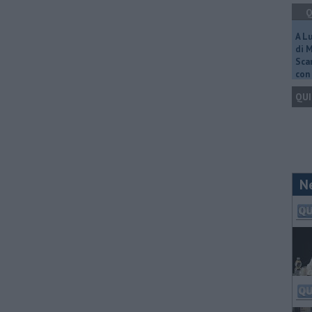
Q
A L
di 
Scar
con 
QUI
N