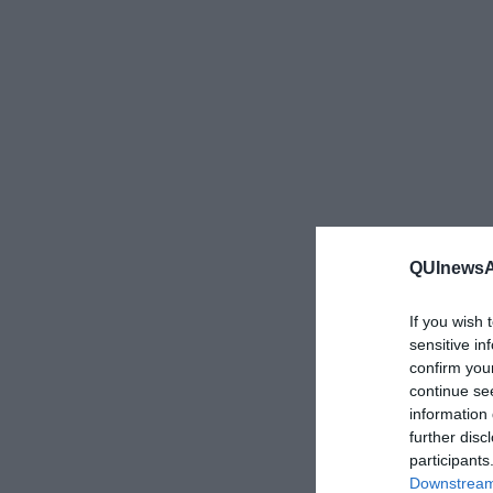
QUInewsAr
If you wish 
sensitive in
confirm you
continue se
information 
further disc
participants
Downstream 