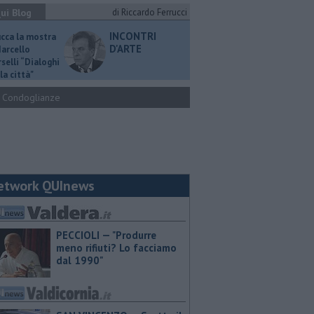
ui Blog
di Riccardo Ferrucci
INCONTRI
ucca la mostra
D'ARTE
Marcello
selli “Dialoghi
la città"
Condoglianze
etwork QUInews
PECCIOLI — "Produrre
meno rifiuti? Lo facciamo
dal 1990"