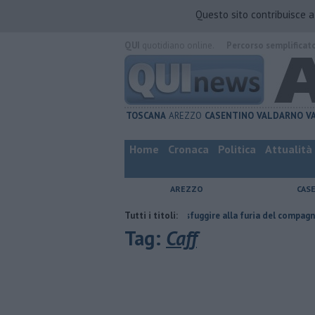
Questo sito contribuisce 
QUI
quotidiano online.
Percorso semplificat
TOSCANA
AREZZO
CASENTINO
VALDARNO
V
Home
Cronaca
Politica
Attualità
AREZZO
CAS
fatta
Nascosta in un bar per sfuggire alla furia del compagno
Tutti i titoli:
​Tut
Tag:
Caff