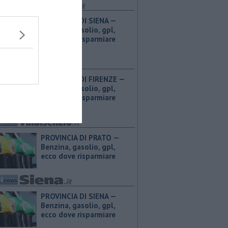
PROVINCIA DI SIENA — ​
Benzina, gasolio, gpl,
ecco dove risparmiare
PROVINCIA DI FIRENZE — ​
Benzina, gasolio, gpl,
ecco dove risparmiare
PROVINCIA DI PRATO — ​
Benzina, gasolio, gpl,
ecco dove risparmiare
PROVINCIA DI SIENA — ​
Benzina, gasolio, gpl,
ecco dove risparmiare