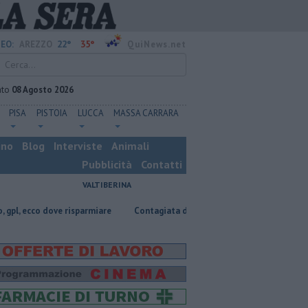
22°
35°
EO:
AREZZO
QuiNews.net
ato
08 Agosto 2026
PISA
PISTOIA
LUCCA
MASSA CARRARA
ino
Blog
Interviste
Animali
Pubblicità
Contatti
VALTIBERINA
 dove risparmiare
Contagiata da legionella, non ce l'ha fatta
Nascos