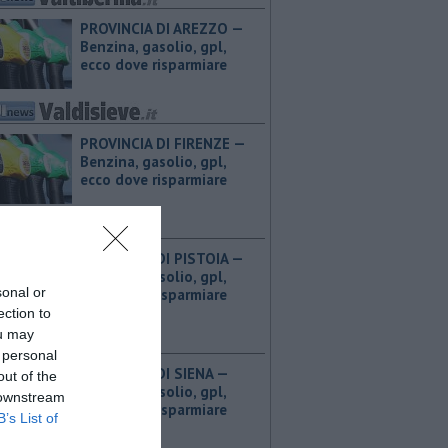
PROVINCIA DI AREZZO — ​
Benzina, gasolio, gpl,
ecco dove risparmiare
PROVINCIA DI FIRENZE — ​
Benzina, gasolio, gpl,
ecco dove risparmiare
PROVINCIA DI PISTOIA — ​
Benzina, gasolio, gpl,
sonal or
ecco dove risparmiare
ection to
ou may
 personal
PROVINCIA DI SIENA — ​
out of the
Benzina, gasolio, gpl,
 downstream
ecco dove risparmiare
B’s List of