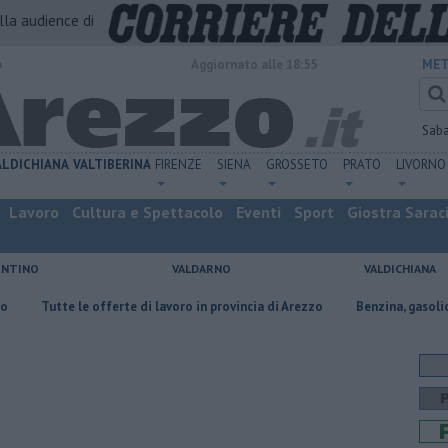
alla audience di
o
Aggiornato alle 18:55
MET
Sab
ALDICHIANA
VALTIBERINA
FIRENZE
SIENA
GROSSETO
PRATO
LIVORNO
Lavoro
Cultura e Spettacolo
Eventi
Sport
Giostra Sarac
ENTINO
VALDARNO
VALDICHIANA
te le offerte di lavoro in provincia di Arezzo
​Benzina, gasolio, gpl, ecco