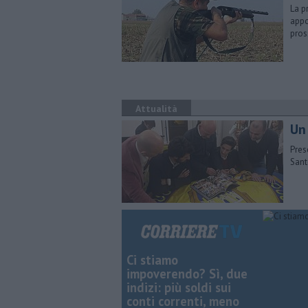
La p
appo
pro
Attualità
Un 
Pres
Sant
Ci stiamo
impoverendo? Sì, due
indizi: più soldi sui
conti correnti, meno