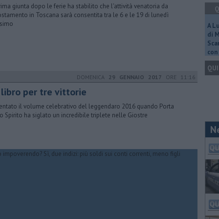
rima giunta dopo le ferie ha stabilito che l'attività venatoria da
Q
stamento in Toscana sarà consentita tra le 6 e le 19 di lunedì
ssimo
A L
di 
Scar
con 
QUI
DOMENICA
29 GENNAIO 2017
ORE 11:16
libro per tre vittorie
entato il volume celebrativo del leggendaro 2016 quando Porta
o Spirito ha siglato un incredibile triplete nelle Giostre
N