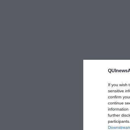
QUInewsAr
If you wish 
sensitive in
confirm you
continue se
information 
further disc
participants
Downstream 