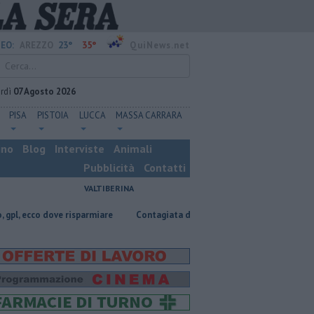
23°
35°
EO:
AREZZO
QuiNews.net
rdì
07 Agosto 2026
PISA
PISTOIA
LUCCA
MASSA CARRARA
ino
Blog
Interviste
Animali
Pubblicità
Contatti
VALTIBERINA
dove risparmiare
Contagiata da legionella, non ce l'ha fatta
Nascos