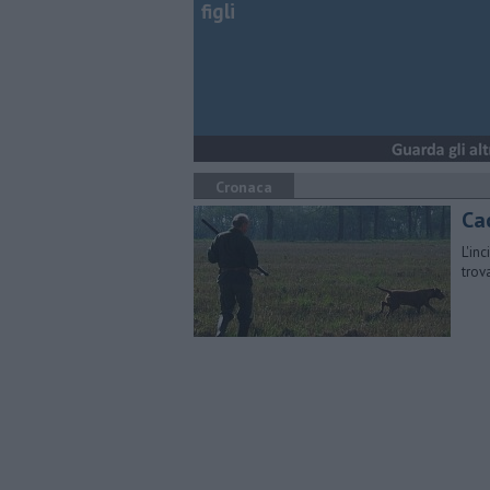
figli
Cronaca
Ca
L'in
trov