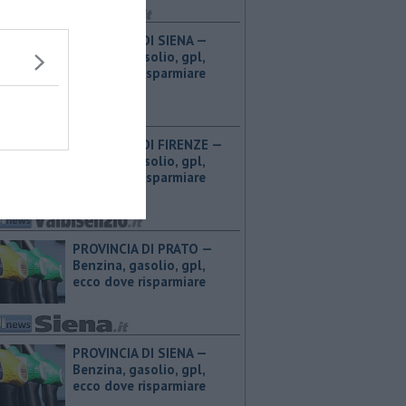
PROVINCIA DI SIENA — ​
Benzina, gasolio, gpl,
ecco dove risparmiare
PROVINCIA DI FIRENZE — ​
Benzina, gasolio, gpl,
ecco dove risparmiare
PROVINCIA DI PRATO — ​
Benzina, gasolio, gpl,
ecco dove risparmiare
PROVINCIA DI SIENA — ​
Benzina, gasolio, gpl,
ecco dove risparmiare