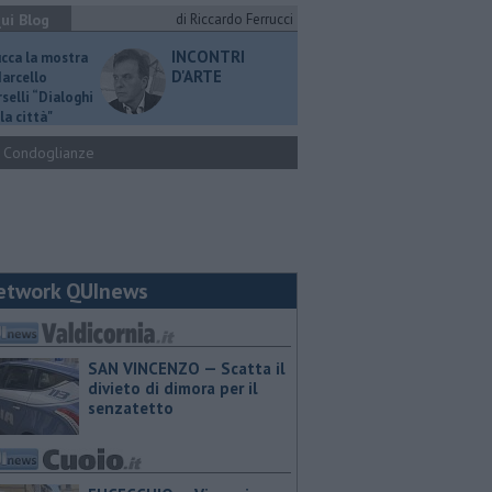
ui Blog
di Riccardo Ferrucci
INCONTRI
ucca la mostra
D'ARTE
Marcello
selli “Dialoghi
la città"
Condoglianze
etwork QUInews
SAN VINCENZO — Scatta il
divieto di dimora per il
senzatetto