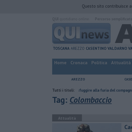
Questo sito contribuisce 
QUI
quotidiano online.
Percorso semplificat
TOSCANA
AREZZO
CASENTINO
VALDARNO
V
Home
Cronaca
Politica
Attualità
AREZZO
CAS
atta
Nascosta in un bar per sfuggire alla furia del compagno
Tutti i titoli:
​Tutt
Tag:
Colombaccio
Attualità
Ca