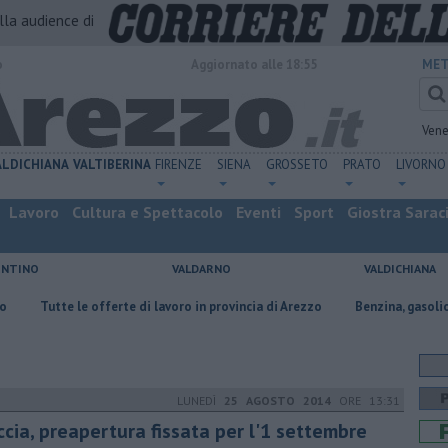
alla audience di
o
Aggiornato alle 18:55
MET
Vene
ALDICHIANA
VALTIBERINA
FIRENZE
SIENA
GROSSETO
PRATO
LIVORNO
Lavoro
Cultura e Spettacolo
Eventi
Sport
Giostra Sarac
ENTINO
VALDARNO
VALDICHIANA
e le offerte di lavoro in provincia di Arezzo
​Benzina, gasolio, gpl, ecco 
LUNEDÌ
25 AGOSTO 2014
ORE 13:31
ccia, preapertura fissata per l'1 settembre