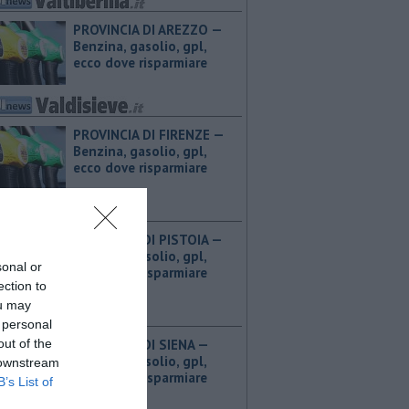
PROVINCIA DI AREZZO — ​
Benzina, gasolio, gpl,
ecco dove risparmiare
PROVINCIA DI FIRENZE — ​
Benzina, gasolio, gpl,
ecco dove risparmiare
PROVINCIA DI PISTOIA — ​
Benzina, gasolio, gpl,
sonal or
ecco dove risparmiare
ection to
ou may
 personal
out of the
PROVINCIA DI SIENA — ​
Benzina, gasolio, gpl,
 downstream
ecco dove risparmiare
B’s List of