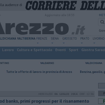
alla audience di
o
Aggiornato alle 18:55
MET
Gio
ALDICHIANA
VALTIBERINA
FIRENZE
SIENA
GROSSETO
PRATO
LIVORNO
Lavoro
Cultura e Spettacolo
Eventi
Sport
Giostra Sarac
ENTINO
VALDARNO
VALDICHIANA
e offerte di lavoro in provincia di Arezzo
​Benzina, gasolio, gpl, ecco do
MERCOLEDÌ
06 LUGLIO 2016
ORE 12:36
od banks, primi progressi per il risanamento