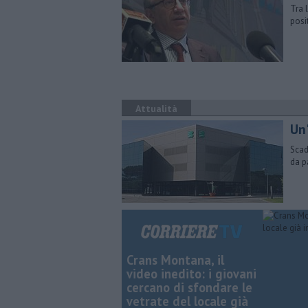
Tra 
posi
Attualità
Un
Scad
da p
Crans Montana, il
video inedito: i giovani
cercano di sfondare le
vetrate del locale già