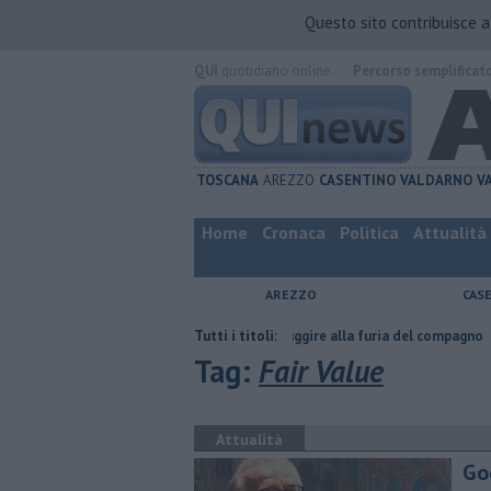
Questo sito contribuisce 
QUI
quotidiano online.
Percorso semplificat
TOSCANA
AREZZO
CASENTINO
VALDARNO
V
Home
Cronaca
Politica
Attualità
AREZZO
CAS
ta
Nascosta in un bar per sfuggire alla furia del compagno
Tutti i titoli:
​Tutte l
Tag:
Fair Value
Attualità
Go