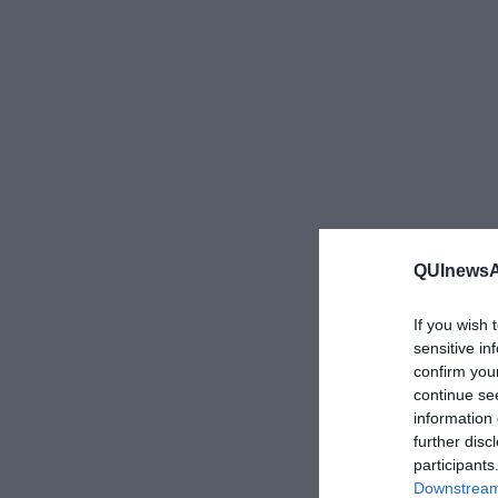
QUInewsAr
If you wish 
sensitive in
confirm you
continue se
information 
further disc
participants
Downstream 