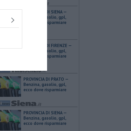
PROVINCIA DI SIENA — ​
Benzina, gasolio, gpl,
ecco dove risparmiare
PROVINCIA DI FIRENZE — ​
Benzina, gasolio, gpl,
ecco dove risparmiare
PROVINCIA DI PRATO — ​
Benzina, gasolio, gpl,
ecco dove risparmiare
PROVINCIA DI SIENA — ​
Benzina, gasolio, gpl,
ecco dove risparmiare