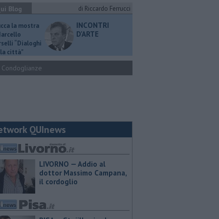
ui Blog
di Riccardo Ferrucci
INCONTRI
ucca la mostra
D'ARTE
Marcello
selli “Dialoghi
la città"
Condoglianze
etwork QUInews
LIVORNO — Addio al
dottor Massimo Campana,
il cordoglio