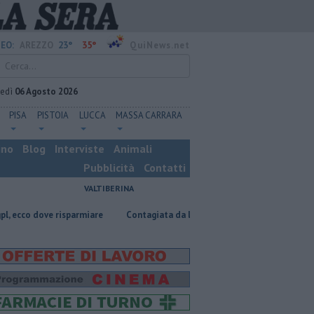
23°
35°
EO:
AREZZO
QuiNews.net
vedì
06 Agosto 2026
PISA
PISTOIA
LUCCA
MASSA CARRARA
ino
Blog
Interviste
Animali
Pubblicità
Contatti
VALTIBERINA
ve risparmiare
Contagiata da legionella, non ce l'ha fatta
Nascosta 