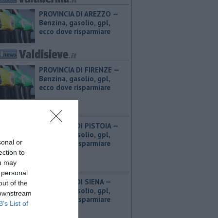
PROVINCIA DI AREZZO — ​
Benzina, gasolio, gpl,
ecco dove risparmiare
PROVINCIA DI FIRENZE — ​
Benzina, gasolio, gpl,
ecco dove risparmiare
PROVINCIA DI PISTOIA — ​
Benzina, gasolio, gpl,
sonal or
ecco dove risparmiare
ection to
ou may
 personal
PROVINCIA DI SIENA — ​
out of the
Benzina, gasolio, gpl,
 downstream
ecco dove risparmiare
B’s List of