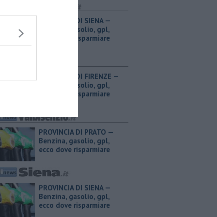
PROVINCIA DI SIENA — ​
Benzina, gasolio, gpl,
ecco dove risparmiare
PROVINCIA DI FIRENZE — ​
Benzina, gasolio, gpl,
ecco dove risparmiare
PROVINCIA DI PRATO — ​
Benzina, gasolio, gpl,
ecco dove risparmiare
PROVINCIA DI SIENA — ​
Benzina, gasolio, gpl,
ecco dove risparmiare