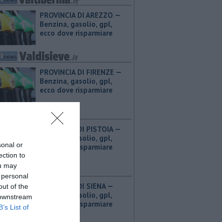
PROVINCIA DI AREZZO — ​
Benzina, gasolio, gpl,
ecco dove risparmiare
PROVINCIA DI FIRENZE — ​
Benzina, gasolio, gpl,
ecco dove risparmiare
PROVINCIA DI PISTOIA — ​
Benzina, gasolio, gpl,
sonal or
ecco dove risparmiare
ection to
ou may
 personal
PROVINCIA DI SIENA — ​
out of the
Benzina, gasolio, gpl,
 downstream
ecco dove risparmiare
B’s List of