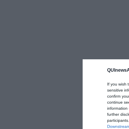
QUInewsAr
If you wish 
sensitive in
confirm you
continue se
information 
further disc
participants
Downstream 