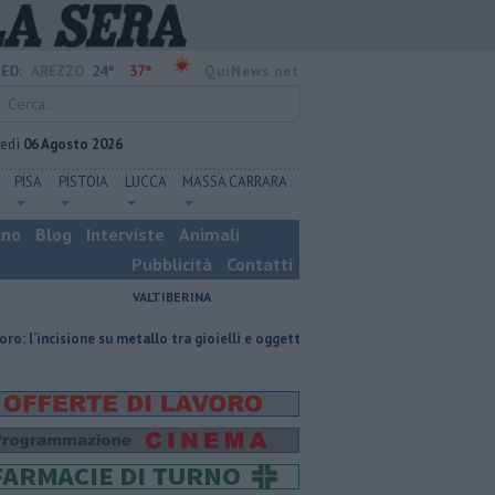
24°
37°
EO:
AREZZO
QuiNews.net
vedì
06 Agosto 2026
PISA
PISTOIA
LUCCA
MASSA CARRARA
ino
Blog
Interviste
Animali
Pubblicità
Contatti
VALTIBERINA
one su metallo tra gioielli e oggetti personalizzati
Nascosta in un bar pe