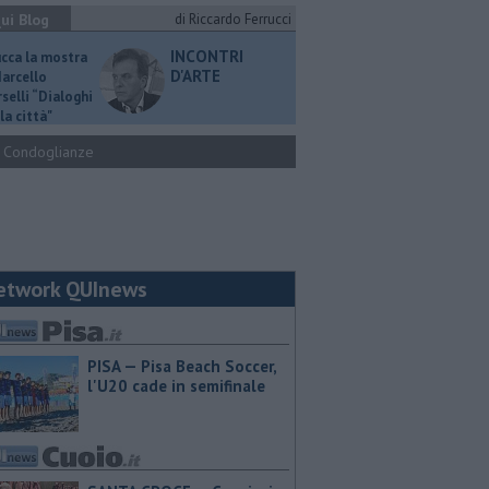
ui Blog
di Riccardo Ferrucci
INCONTRI
ucca la mostra
D'ARTE
Marcello
selli “Dialoghi
la città"
Condoglianze
etwork QUInews
PISA — Pisa Beach Soccer,
l'U20 cade in semifinale