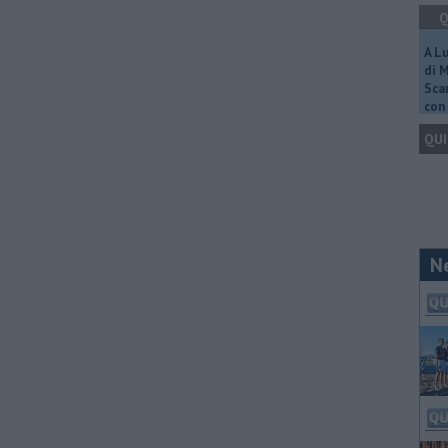
Q
A L
di 
Scar
con 
QUI
N