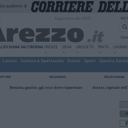
alla audience di
o
Aggiornato alle 18:50
MET
Gio
ALDICHIANA
VALTIBERINA
FIRENZE
SIENA
GROSSETO
PRATO
LIVORNO
Lavoro
Cultura e Spettacolo
Eventi
Sport
Giostra Sarac
ENTINO
VALDARNO
VALDICHIANA
a, gasolio, gpl, ecco dove risparmiare
Arezzo, capitale dell’oro: l’incisi