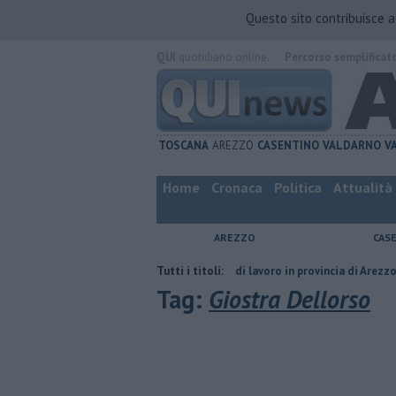
Questo sito contribuisce 
QUI
quotidiano online.
Percorso semplificat
TOSCANA
AREZZO
CASENTINO
VALDARNO
V
Home
Cronaca
Politica
Attualità
AREZZO
CAS
el compagno
​Tutte le offerte di lavoro in provincia di Arezzo
Tutti i titoli:
​Benzin
Tag:
Giostra Dellorso