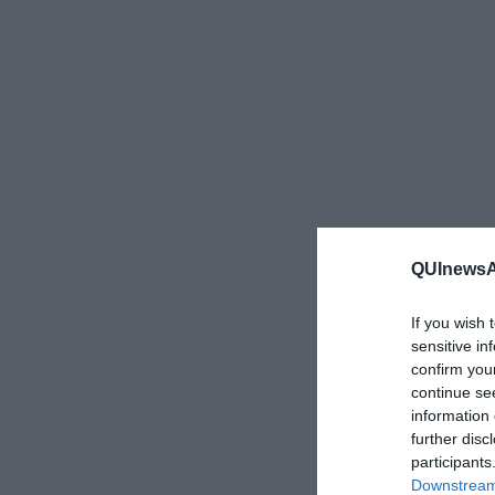
QUInewsAr
If you wish 
sensitive in
confirm you
continue se
information 
further disc
participants
Downstream 