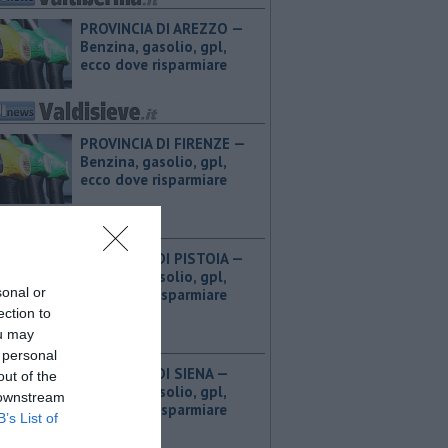
PROVINCIA DI AREZZO — ​
Benzina, gasolio, gpl,
ecco dove risparmiare
PROVINCIA DI FIRENZE — ​
Benzina, gasolio, gpl,
ecco dove risparmiare
PROVINCIA DI PISTOIA — ​
Benzina, gasolio, gpl,
sonal or
ecco dove risparmiare
ection to
ou may
 personal
PROVINCIA DI SIENA — ​
out of the
Benzina, gasolio, gpl,
 downstream
ecco dove risparmiare
B’s List of