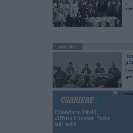
Saba
e in
Attualità
Tor
pa
Ecco
spett
Calendario Pirelli,
diffuso il teaser: focus
sull'India