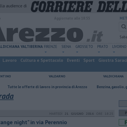
alla audience di
o
Aggiornato alle 18:55
MET
Sab
ALDICHIANA
VALTIBERINA
FIRENZE
SIENA
GROSSETO
PRATO
LIVORNO
Lavoro
Cultura e Spettacolo
Eventi
Sport
Giostra Sarac
ENTINO
VALDARNO
VALDICHIANA
e offerte di lavoro in provincia di Arezzo
​Benzina, gasolio, gpl, ecco dov
trada
MARTEDÌ
21 GIUGNO 2016
ORE 18:25
range night" in via Perennio