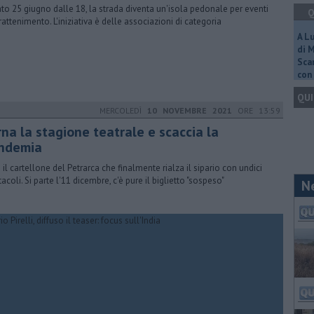
to 25 giugno dalle 18, la strada diventa un'isola pedonale per eventi
Q
trattenimento. L'iniziativa è delle associazioni di categoria
A L
di 
Scar
con 
QUI
MERCOLEDÌ
10 NOVEMBRE 2021
ORE 13:59
na la stagione teatrale e scaccia la
ndemia
 il cartellone del Petrarca che finalmente rialza il sipario con undici
acoli. Si parte l'11 dicembre, c'è pure il biglietto "sospeso"
N