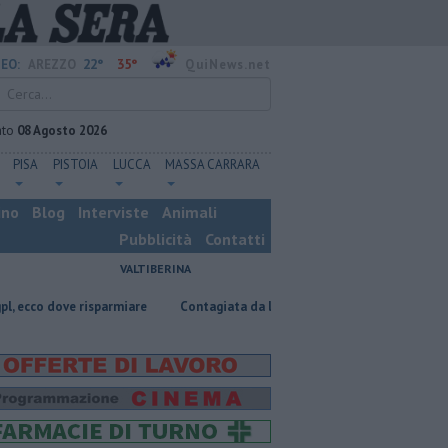
22°
35°
EO:
AREZZO
QuiNews.net
ato
08 Agosto 2026
PISA
PISTOIA
LUCCA
MASSA CARRARA
ino
Blog
Interviste
Animali
Pubblicità
Contatti
VALTIBERINA
e risparmiare
Contagiata da legionella, non ce l'ha fatta
Nascosta 