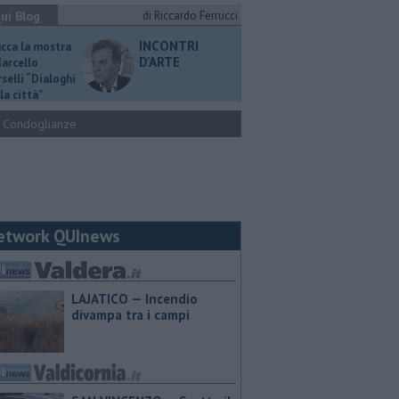
ui Blog
di Riccardo Ferrucci
INCONTRI
ucca la mostra
D'ARTE
Marcello
selli “Dialoghi
la città"
Condoglianze
etwork QUInews
LAJATICO — Incendio
divampa tra i campi