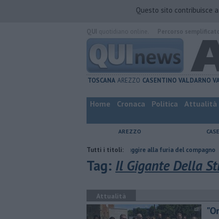
Questo sito contribuisce 
QUI
quotidiano online.
Percorso semplificat
TOSCANA
AREZZO
CASENTINO
VALDARNO
V
Home
Cronaca
Politica
Attualità
AREZZO
CAS
a
Nascosta in un bar per sfuggire alla furia del compagno
Tutti i titoli:
​Tutte l
Tag:
Il Gigante Della S
Attualità
"O