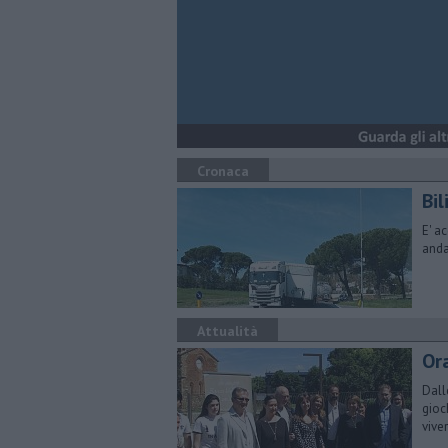
Cronaca
Bil
E' a
anda
Attualità
Or
Dall
gioc
vive