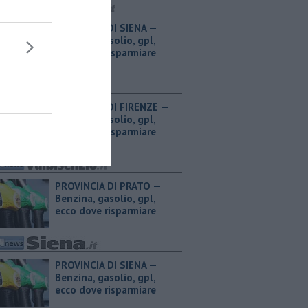
PROVINCIA DI SIENA — ​
Benzina, gasolio, gpl,
ecco dove risparmiare
PROVINCIA DI FIRENZE — ​
Benzina, gasolio, gpl,
ecco dove risparmiare
PROVINCIA DI PRATO — ​
Benzina, gasolio, gpl,
ecco dove risparmiare
PROVINCIA DI SIENA — ​
Benzina, gasolio, gpl,
ecco dove risparmiare