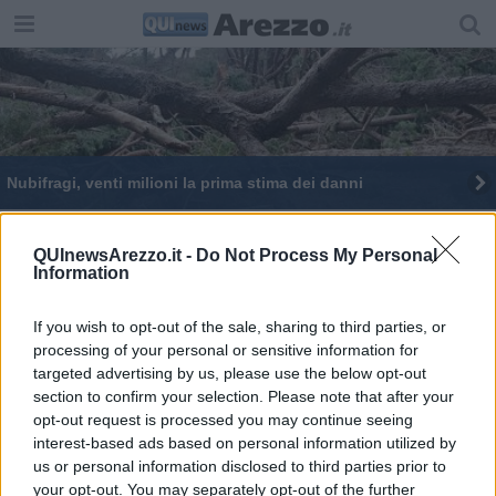
Nubifragi, venti milioni la prima stima dei danni
Eccellenza del territorio, Toscana regina di
Bandiere arancioni
QUInewsArezzo.it -
Do Not Process My Personal
Information
Un milione e mezzo per la manutenzione stradale
Toscana in marcia nella Staffetta dell'umanità per
If you wish to opt-out of the sale, sharing to third parties, or
la pace
processing of your personal or sensitive information for
Arresti e denunce per il rave party di Radicofani
targeted advertising by us, please use the below opt-out
section to confirm your selection. Please note that after your
opt-out request is processed you may continue seeing
Il check up della rete elettrica si fa in volo
interest-based ads based on personal information utilized by
us or personal information disclosed to third parties prior to
Differenziata: continua il trend di crescita
your opt-out. You may separately opt-out of the further