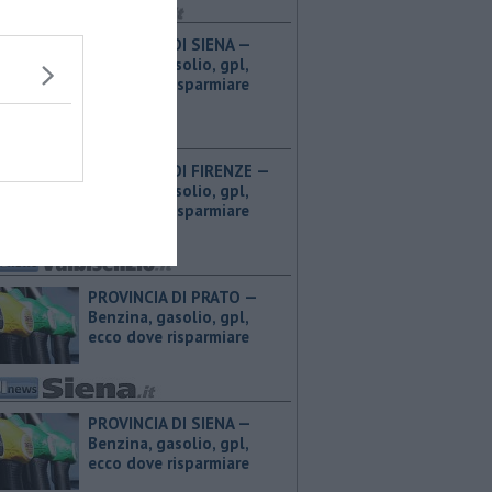
PROVINCIA DI SIENA — ​
Benzina, gasolio, gpl,
ecco dove risparmiare
PROVINCIA DI FIRENZE — ​
Benzina, gasolio, gpl,
ecco dove risparmiare
PROVINCIA DI PRATO — ​
Benzina, gasolio, gpl,
ecco dove risparmiare
PROVINCIA DI SIENA — ​
Benzina, gasolio, gpl,
ecco dove risparmiare