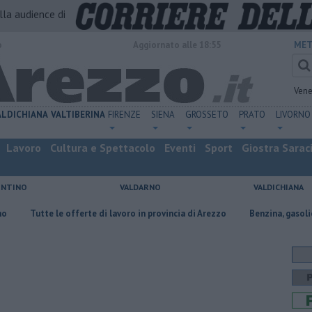
alla audience di
o
Aggiornato alle 18:55
MET
Vene
ALDICHIANA
VALTIBERINA
FIRENZE
SIENA
GROSSETO
PRATO
LIVORNO
Lavoro
Cultura e Spettacolo
Eventi
Sport
Giostra Sarac
ENTINO
VALDARNO
VALDICHIANA
te le offerte di lavoro in provincia di Arezzo
​Benzina, gasolio, gpl, ecco