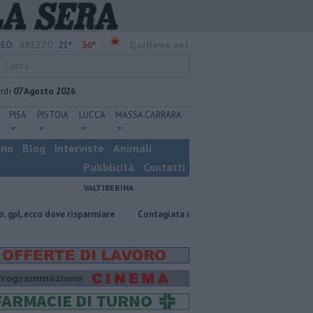
21°
36°
EO:
AREZZO
QuiNews.net
rdì
07 Agosto 2026
PISA
PISTOIA
LUCCA
MASSA CARRARA
ino
Blog
Interviste
Animali
Pubblicità
Contatti
VALTIBERINA
 dove risparmiare
Contagiata da legionella, non ce l'ha fatta
Nasco