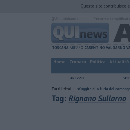
Questo sito contribuisce 
QUI
quotidiano online.
Percorso semplificat
TOSCANA
AREZZO
CASENTINO
VALDARNO
V
Home
Cronaca
Politica
Attualità
AREZZO
CAS
fatta
Nascosta in un bar per sfuggire alla furia del compagno
Tutti i titoli:
​Tut
Tag:
Rignano Sullarno