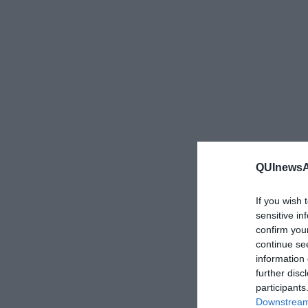
QUInewsAr
If you wish 
sensitive in
confirm you
continue se
information 
further disc
participants
Downstream 