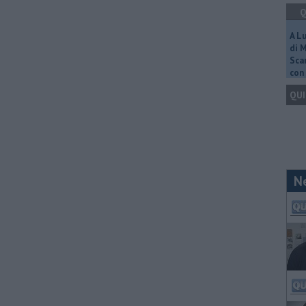
Q
A L
di 
Scar
con 
QUI
N