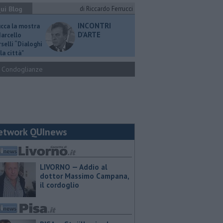
ui Blog
di Riccardo Ferrucci
INCONTRI
ucca la mostra
D'ARTE
Marcello
selli “Dialoghi
la città"
Condoglianze
etwork QUInews
LIVORNO — Addio al
dottor Massimo Campana,
il cordoglio