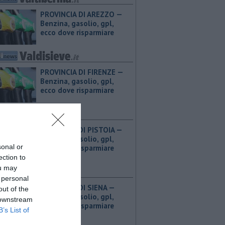
PROVINCIA DI AREZZO — ​
Benzina, gasolio, gpl,
ecco dove risparmiare
PROVINCIA DI FIRENZE — ​
Benzina, gasolio, gpl,
ecco dove risparmiare
PROVINCIA DI PISTOIA — ​
Benzina, gasolio, gpl,
sonal or
ecco dove risparmiare
ection to
ou may
 personal
PROVINCIA DI SIENA — ​
out of the
Benzina, gasolio, gpl,
 downstream
ecco dove risparmiare
B’s List of