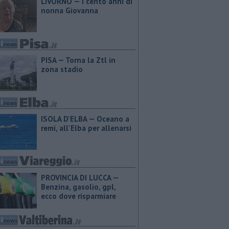
LIVORNO — I cento anni di
nonna Giovanna
PISA — Torna la Ztl in
zona stadio
ISOLA D'ELBA — Oceano a
remi, all'Elba per allenarsi
PROVINCIA DI LUCCA — ​
Benzina, gasolio, gpl,
ecco dove risparmiare