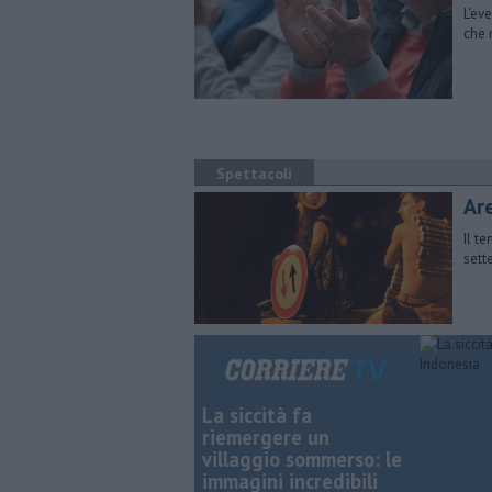
L'ev
che 
Spettacoli
​Ar
Il t
sett
La siccità fa
riemergere un
villaggio sommerso: le
immagini incredibili