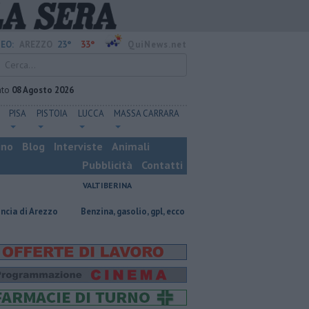
23°
33°
EO:
AREZZO
QuiNews.net
ato
08 Agosto 2026
PISA
PISTOIA
LUCCA
MASSA CARRARA
ino
Blog
Interviste
Animali
Pubblicità
Contatti
VALTIBERINA
zo
​Benzina, gasolio, gpl, ecco dove risparmiare
Contagiata da legio