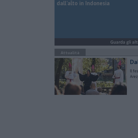
dall'alto in Indonesia
Attualità
Da
Il f
Arez