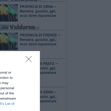
PROVINCIA DI SIENA — ​
Benzina, gasolio, gpl,
ecco dove risparmiare
PROVINCIA DI FIRENZE — ​
Benzina, gasolio, gpl,
ecco dove risparmiare
PROVINCIA DI PRATO — ​
Benzina, gasolio, gpl,
ecco dove risparmiare
sonal or
ection to
ou may
 personal
PROVINCIA DI SIENA — ​
out of the
Benzina, gasolio, gpl,
 downstream
ecco dove risparmiare
B’s List of