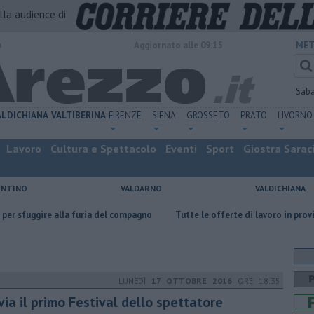
alla audience di
o
Aggiornato alle 09:15
MET
Sab
ALDICHIANA
VALTIBERINA
FIRENZE
SIENA
GROSSETO
PRATO
LIVORNO
Lavoro
Cultura e Spettacolo
Eventi
Sport
Giostra Sarac
ENTINO
VALDARNO
VALDICHIANA
e alla furia del compagno
​Tutte le offerte di lavoro in provincia di Arez
LUNEDÌ
17 OTTOBRE 2016
ORE 18:35
via il primo Festival dello spettatore