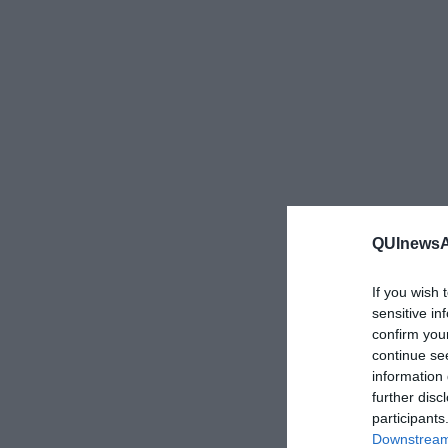
QUInewsAr
If you wish 
sensitive in
confirm you
continue se
information 
further disc
participants
Downstream 