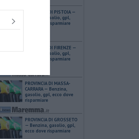
PROVINCIA DI PISTOIA — ​
Benzina, gasolio, gpl,
ecco dove risparmiare
PROVINCIA DI FIRENZE — ​
Benzina, gasolio, gpl,
ecco dove risparmiare
PROVINCIA DI MASSA-
CARRARA — ​Benzina,
gasolio, gpl, ecco dove
risparmiare
PROVINCIA DI GROSSETO
— ​Benzina, gasolio, gpl,
ecco dove risparmiare