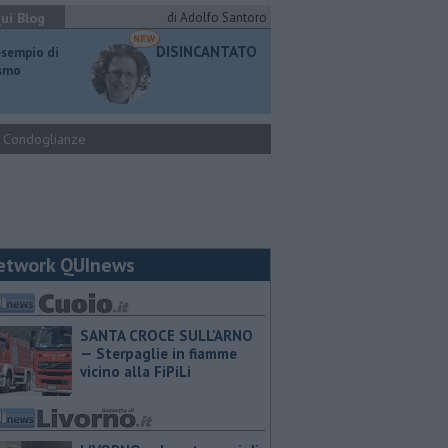
ui Blog
di Adolfo Santoro
DISINCANTATO
esempio di
ismo
Condoglianze
etwork QUInews
SANTA CROCE SULL'ARNO
— Sterpaglie in fiamme
vicino alla FiPiLi