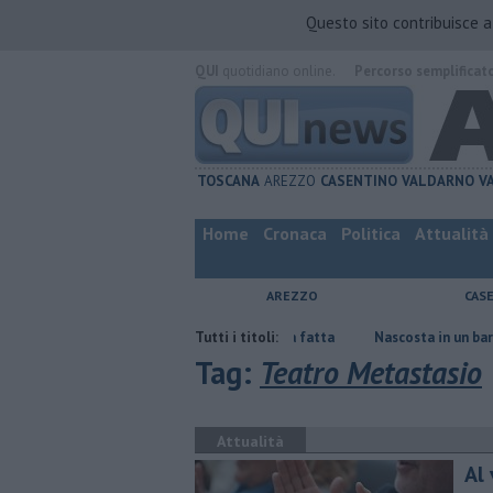
Questo sito contribuisce 
QUI
quotidiano online.
Percorso semplificat
TOSCANA
AREZZO
CASENTINO
VALDARNO
V
Home
Cronaca
Politica
Attualità
AREZZO
CAS
tagiata da legionella, non ce l'ha fatta
Tutti i titoli:
Nascosta in un bar per sfuggir
Tag:
Teatro Metastasio
Attualità
Al 