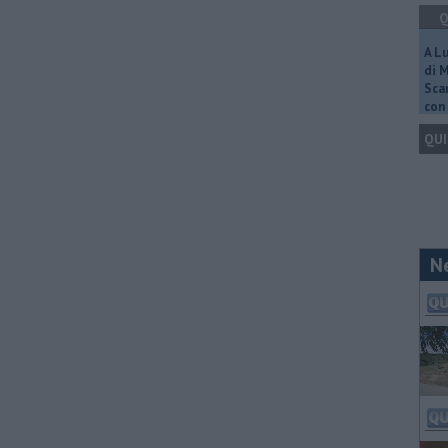
Q
A L
di 
Scar
con 
QUI
N