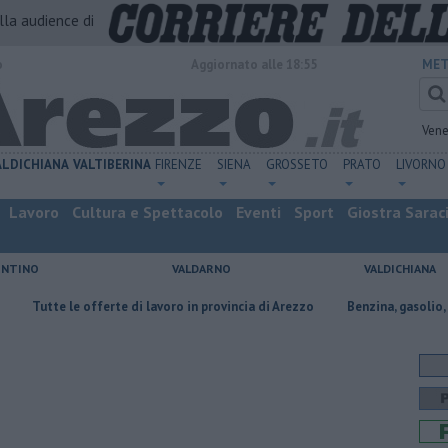
alla audience di
o
Aggiornato alle 18:55
MET
Vene
ALDICHIANA
VALTIBERINA
FIRENZE
SIENA
GROSSETO
PRATO
LIVORNO
Lavoro
Cultura e Spettacolo
Eventi
Sport
Giostra Sarac
ENTINO
VALDARNO
VALDICHIANA
 le offerte di lavoro in provincia di Arezzo
​Benzina, gasolio, gpl, ecco d