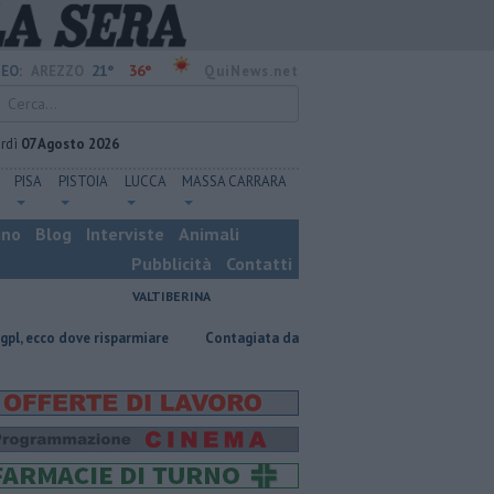
21°
36°
EO:
AREZZO
QuiNews.net
rdì
07 Agosto 2026
PISA
PISTOIA
LUCCA
MASSA CARRARA
ino
Blog
Interviste
Animali
Pubblicità
Contatti
VALTIBERINA
ove risparmiare
Contagiata da legionella, non ce l'ha fatta
Nascosta