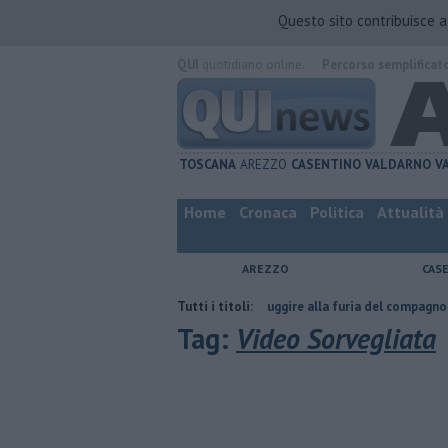
Questo sito contribuisce 
QUI
quotidiano online.
Percorso semplificat
TOSCANA
AREZZO
CASENTINO
VALDARNO
V
Home
Cronaca
Politica
Attualità
AREZZO
CAS
tta
Nascosta in un bar per sfuggire alla furia del compagno
Tutti i titoli:
​Tutte
Tag:
Video Sorvegliata