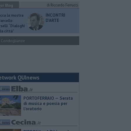
ui Blog
di Riccardo Ferrucci
INCONTRI
ucca la mostra
D'ARTE
Marcello
selli “Dialoghi
la città"
Condoglianze
etwork QUInews
PORTOFERRAIO — Serata
di musica e poesia per
l'oratorio