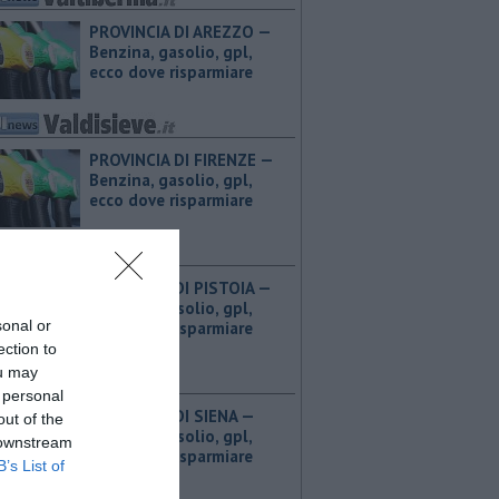
PROVINCIA DI AREZZO — ​
Benzina, gasolio, gpl,
ecco dove risparmiare
PROVINCIA DI FIRENZE — ​
Benzina, gasolio, gpl,
ecco dove risparmiare
PROVINCIA DI PISTOIA — ​
Benzina, gasolio, gpl,
sonal or
ecco dove risparmiare
ection to
ou may
 personal
PROVINCIA DI SIENA — ​
out of the
Benzina, gasolio, gpl,
 downstream
ecco dove risparmiare
B’s List of