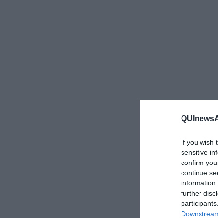
QUInewsAr
If you wish 
sensitive in
confirm you
continue se
information 
further disc
participants
Downstream 