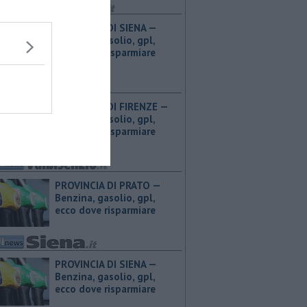
PROVINCIA DI SIENA — ​
Benzina, gasolio, gpl,
ecco dove risparmiare
PROVINCIA DI FIRENZE — ​
Benzina, gasolio, gpl,
ecco dove risparmiare
PROVINCIA DI PRATO — ​
Benzina, gasolio, gpl,
ecco dove risparmiare
PROVINCIA DI SIENA — ​
Benzina, gasolio, gpl,
ecco dove risparmiare