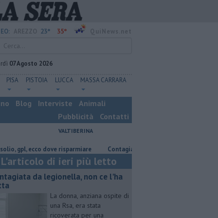
23°
35°
EO:
AREZZO
QuiNews.net
rdì
07 Agosto 2026
PISA
PISTOIA
LUCCA
MASSA CARRARA
ino
Blog
Interviste
Animali
Pubblicità
Contatti
VALTIBERINA
gpl, ecco dove risparmiare
Contagiata da legionella, non ce l'ha fatta
L'articolo di ieri più letto
ntagiata da legionella, non ce l'ha
tta
La donna, anziana ospite di
una Rsa, era stata
ricoverata per una