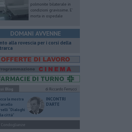
polmonite bilaterale in
condizioni gravissime. E'
morta in ospedale
DOMANI AVVENNE
onto alla rovescia per i corsi della
trarca
ui Blog
di Riccardo Ferrucci
INCONTRI
ucca la mostra
D'ARTE
Marcello
selli “Dialoghi
la città"
Condoglianze