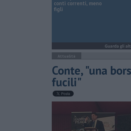
conti correnti, meno
figli
Attualità
Conte, "una bors
fucili"