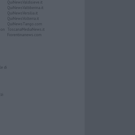
QuiNewsValdisieve.it
QuiNewsValtiberina.it
QuiNewsVersilia.it
QuiNewsVolterra.it
QuiNewsTango.com
Don
ToscanaMediaNews.it
Fiorentinanews.com
le di
zzi