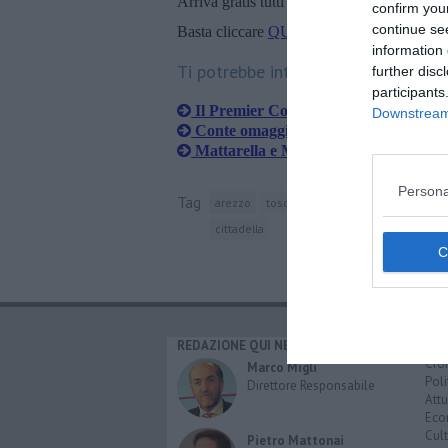
Arriva gratis tutti i giorni alle 20:00 dirett
confirm you
continue se
Basta cliccare
QUI
information 
Ti potrebbe interessare anche:
further disc
participants
Il Premier Conte firma l'appello di 
Downstream 
Conte omaggia la mamma con una po
Mattarella e Macron rendono omagg
Persona
Tag
arezzo
toscana
giuseppe conte
gran
cittadella
REDAZIONE QUI NEWS
CAT
Cro
Marco Migli
Poli
Direttore Responsabile
Attu
Eco
Cult
Pietro Mattonai