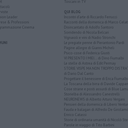
rt
Toscani in TV
tacoli
rviste
QUI BLOG
nion Leader
Incontri d'arte di Riccardo Ferrucci
rese & Professioni
Racconti della domenica di Marco Celat
grammazione Cinema
Disincantato di Adolfo Santoro
Sorridendo di Nicola Belcari
Vignaioli e vini di Nadio Stronchi
MUNI
Le pregiate penne di Pierantonio Pardi
Pagine allegre di Gianni Micheli
Psico-cose di Federica Giusti
VI PRESENTO I MIEI... di Dino Fiumalbi
Le stelle di Astrea di Edit Permay
STORIE VISPE MA NON TROPPO DISTR
di Dario Dal Canto
Progettare il benessere di Erica Fiumalbi
La Toscana della birra di Davide Cappan
Cose strane e posti assurdi di Blue Lam
Storielba di Alessandro Canestrelli
NEURONEWS di Alberto Arturo Vergani
Pensieri della domenica di Libero Ventur
Fauda e balagan di Alfredo De Girolam
Enrico Catassi
Storie di ordinaria umanità di Nicolò Ste
Parole in viaggio di Tito Barbini