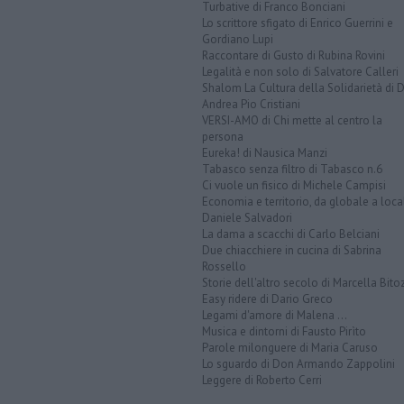
Turbative di Franco Bonciani
Lo scrittore sfigato di Enrico Guerrini e
Gordiano Lupi
Raccontare di Gusto di Rubina Rovini
Legalità e non solo di Salvatore Calleri
Shalom La Cultura della Solidarietà di 
Andrea Pio Cristiani
VERSI-AMO di Chi mette al centro la
persona
Eureka! di Nausica Manzi
Tabasco senza filtro di Tabasco n.6
Ci vuole un fisico di Michele Campisi
Economia e territorio, da globale a loca
Daniele Salvadori
La dama a scacchi di Carlo Belciani
Due chiacchiere in cucina di Sabrina
Rossello
Storie dell'altro secolo di Marcella Bito
Easy ridere di Dario Greco
Legami d'amore di Malena ...
Musica e dintorni di Fausto Pirìto
Parole milonguere di Maria Caruso
Lo sguardo di Don Armando Zappolini
Leggere di Roberto Cerri