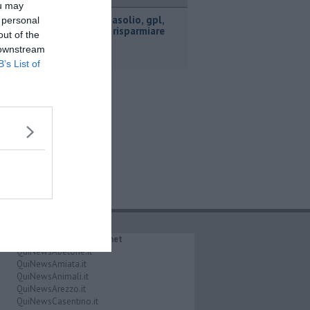
ttualità
ou may
​Benzina, gasolio, gpl,
 personal
ecco dove risparmiare
out of the
 downstream
B’s List of
IL NETWORK QuiNews.net
QuiNewsAbetone.it
QuiNewsAmiata.it
QuiNewsAnimali.it
QuiNewsArezzo.it
QuiNewsCasentino.it