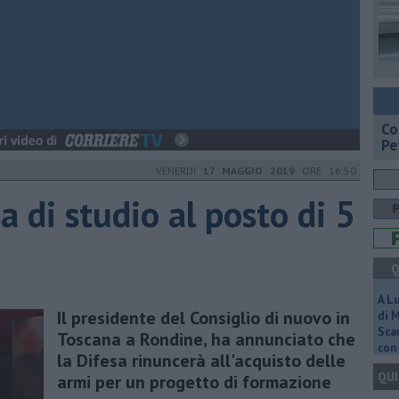
​C
Pe
VENERDÌ
17 MAGGIO 2019
ORE 16:50
a di studio al posto di 5
Q
A L
Il presidente del Consiglio di nuovo in
di 
Scar
Toscana a Rondine, ha annunciato che
con 
la Difesa rinuncerà all'acquisto delle
QUI
armi per un progetto di formazione