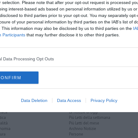
A
amente nella tua casella di posta.
r selection. Please note that after your opt-out request is processed y
eing interest-based ads based on personal information utilized by us or
disclosed to third parties prior to your opt-out. You may separately opt-
losure of your personal information by third parties on the IAB’s list of
. This information may also be disclosed by us to third parties on the
IA
Rondine
Participants
that may further disclose it to other third parties.
esia di Caproni
io a Leonardo
l Data Processing Opt Outs
ducato di toscana
firenze
dipartimento della difesa degli stati uniti
CONFIRM
Data Deletion
Data Access
Privacy Policy
EGORIE
RUBRICHE
naca
Le notizie di oggi
tica
Più Letti della settimana
alità
Più Letti del mese
nomia
Archivio Notizie
ura
Persone