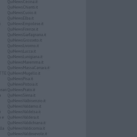
QuiNewsCecina.it
QuiNewsChianti.it
QuiNewsCuoio.it
QuiNewsElba.it
i
QuiNewsEmpolese.it
QuiNewsFirenze.it
QuiNewsGarfagnana.it
QuiNewsGrosseto.it
QuiNewsLivorno.it
QuiNewsLucca.it
QuiNewsLunigiana.it
QuiNewsMaremma.it
QuiNewsMassaCarrara.it
ATTE
QuiNewsMugello.it
QuiNewsPisa.it
QuiNewsPistoia.it
nari
QuiNewsPrato.it
a
QuiNewsSiena.it
QuiNewsValbisenzio.it
QuiNewsValdarno.it
i
QuiNewsValdelsa.it
o e
QuiNewsValdera.it
QuiNewsValdichiana.it
lla
QuiNewsValdicornia.it
QuiNewsValdinievole.it