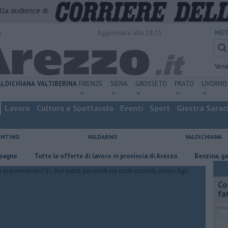
alla audience di
o
Aggiornato alle 18:55
MET
Vene
ALDICHIANA
VALTIBERINA
FIRENZE
SIENA
GROSSETO
PRATO
LIVORNO
Lavoro
Cultura e Spettacolo
Eventi
Sport
Giostra Sarac
ENTINO
VALDARNO
VALDICHIANA
​Tutte le offerte di lavoro in provincia di Arezzo
​Benzina, gasolio, 
Co
fa