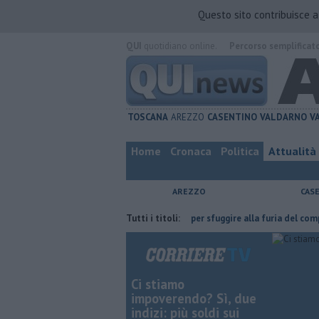
Questo sito contribuisce 
QUI
quotidiano online.
Percorso semplificat
TOSCANA
AREZZO
CASENTINO
VALDARNO
V
Home
Cronaca
Politica
Attualità
AREZZO
CAS
 ce l'ha fatta
Nascosta in un bar per sfuggire alla furia del compagno
Tutti i titoli:
Ci stiamo
impoverendo? Sì, due
indizi: più soldi sui