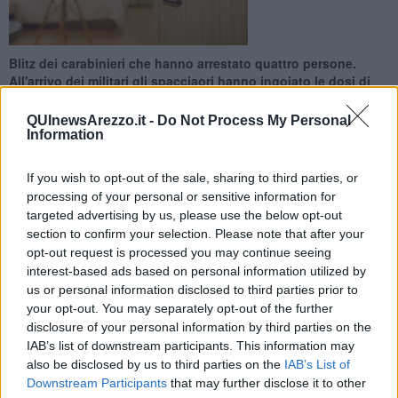
Blitz dei carabinieri che hanno arrestato quattro persone.
All'arrivo dei militari gli spacciaori hanno ingoiato le dosi di
droga
QUInewsArezzo.it -
Do Not Process My Personal
Information
If you wish to opt-out of the sale, sharing to third parties, or
processing of your personal or sensitive information for
AREZZO —
Si erano organizzati per poter preparare le
dosi da
targeted advertising by us, please use the below opt-out
smerciare
al riparo da occhi idiscreti. Nelle due stanze affittate in
section to confirm your selection. Please note that after your
un albergo di Arezzo i carabinieri ne hanno trovate quindici appena
opt-out request is processed you may continue seeing
confezionate. Dentro c'erano sia
eroina
che
cocaina
.
interest-based ads based on personal information utilized by
us or personal information disclosed to third parties prior to
L'indagine dei carabinieri è durata una settimana, poi è scattato il
blitz che ha visto l'intervento anche delle unità cinofile di Firenze.
your opt-out. You may separately opt-out of the further
disclosure of your personal information by third parties on the
IAB’s list of downstream participants. This information may
also be disclosed by us to third parties on the
IAB’s List of
Downstream Participants
that may further disclose it to other
Quando i militari hanno fatto irruzione, i quattro uomini, tutti tunisini,