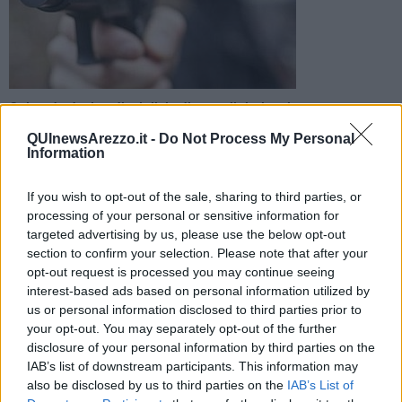
Colpo da decine di migliaia di euro. Il titolare legato e
immobilizzato. Fuori una macchina con il motore acceso per la
QUInewsArezzo.it -
Do Not Process My Personal
fuga
Information
If you wish to opt-out of the sale, sharing to third parties, or
processing of your personal or sensitive information for
targeted advertising by us, please use the below opt-out
section to confirm your selection. Please note that after your
AREZZO —
Un colpo studiato a tavolino quello messo a segno da
opt-out request is processed you may continue seeing
un
commando
di cinque malviventi
incappucciati
che hanno fatto
interest-based ads based on personal information utilized by
irruzione in una gioielleria di via Caravaggio. Una volta all'interno, i
quattro hanno legato e immobilizzato il titolare. Poi hanno fatto
us or personal information disclosed to third parties prior to
razzia e hanno portato via gioielli, oro e contanti per un ammontare
your opt-out. You may separately opt-out of the further
di
80mila euro
.
disclosure of your personal information by third parties on the
IAB’s list of downstream participants. This information may
C'è voluto del tempo prima che scattasse l'allarme. A darlo, infatti,
also be disclosed by us to third parties on the
IAB’s List of
sono stati alcuni passanti che si sono accorti della vetrina infranta.