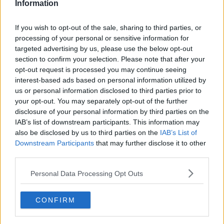
Information
If you wish to opt-out of the sale, sharing to third parties, or
processing of your personal or sensitive information for
targeted advertising by us, please use the below opt-out
section to confirm your selection. Please note that after your
opt-out request is processed you may continue seeing
interest-based ads based on personal information utilized by
us or personal information disclosed to third parties prior to
your opt-out. You may separately opt-out of the further
disclosure of your personal information by third parties on the
IAB’s list of downstream participants. This information may
Fonte: Facile.it - Assicurazioni.it
also be disclosed by us to third parties on the
IAB’s List of
Ai piedi del podio si trovano
Pistoia
(72 euro), seguita da
Pisa
(69
Downstream Participants
that may further disclose it to other
euro),
Livorno
(49 euro),
Arezzo
(45 euro) e
Prato
, dove
third parties.
automobilisti e motociclisti, in media, hanno dovuto sostenere multe
di importo pari a 44 euro. Sanzioni al di sotto dei 30 euro per
Personal Data Processing Opt Outs
Massa
(26 euro) e
Lucca
, provincia che con una multa pro capite
di soli 20 euro chiude la classifica della Toscana.
CONFIRM
Le contravvenzioni per eccesso di
velocità