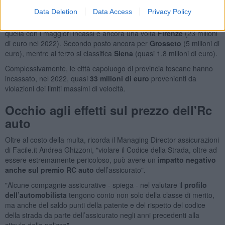
Data Deletion
Data Access
Privacy Policy
Limitando l’analisi ai soli proventi derivanti da violazioni ai limiti
massimi di velocità emerge che tra le città capoluogo toscane
quella con i maggiori incassi è ancora una volta
Firenze
(23 milioni
di euro nel 2022). Secondo posto ancora per
Grosseto
(5 milioni di
euro), mentre al terzo si classifica
Siena
(quasi 1,8 milioni di euro).
Complessivamente, le città capoluogo di provincia toscane hanno
incassato, nel 2022, quasi
33
milioni di euro
provenienti da
violazioni dei limiti massimi di velocità.
Occhio agli effetti sul prezzo dell'Rc
auto
Oltre al costo della multa, ricorda il Managing Director assicurazioni
di Facile.it Andrea Ghizzoni, "violare il Codice della Strada, oltre ad
essere estremamente pericoloso, può avere un
impatto negativo
anche sul premio RC auto
dell’assicurato"
.
"Alcune compagnie assicurative - spiega - nel valutare il
profilo
dell’automobilista
tengono conto non solo della classe di merito,
ma anche del saldo punti della patente e del rispetto del codice
della strada da parte dell’assicurato negli anni precedenti alla
stipula della polizza".