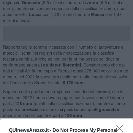
regionale
Grosseto
(8,5 milioni di euro) e
Livorno
(6,5 milioni di
euro), mentre sul versante opposto della classifica troviamo, quasi
a pari merito,
Lucca
con 1,46 milioni di euro e
Massa
con 1,48
milioni di euro.
Rapportando le somme incassate con il numero di autovetture e
motocicli iscritti nei registri della motorizzazione la classifica
toscana cambia, anche se non per la prima posizione, dove si
confermano ancora i
guidatori fiorentini
. Considerando che dai
dati ufficiali Aci fanno capo a Firenze quasi 275.000 veicoli tra auto
e moto, nel 2022 la spesa pro capite per multe legate alle violazioni
del Codice della Strada è stata di
170 euro
.
Seguono nella graduatoria regionale i conducenti
senesi
, che in
media nel 2022 hanno dovuto pagare contravvenzioni di importo
pari a
128 euro
(quinti nella classifica nazionale), mentre al terzo
posto e a brevissima distanza si posizionano quelli
grossetani
,
dove la multa pro capite è pari a
126 euro
.
QUInewsArezzo.it -
Do Not Process My Personal