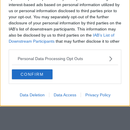
bordo anche una comitiva di turisti della provincia di Arezzo. Per
interest-based ads based on personal information utilized by
loro il rientro in Italia era previsto per oggi pomeriggio, ma le
us or personal information disclosed to third parties prior to
operazioni belliche in corso hanno bloccato ogni spostamento.
your opt-out. You may separately opt-out of the further
disclosure of your personal information by third parties on the
Questa mattina il ministro
Antonio Tajani
ha convocato una
riunione urgente al Ministero degli Esteri con tutti gli ambasciatori e
IAB’s list of downstream participants. This information may
i consoli in Medio Oriente. "Primo obiettivo - ha spiegato il Ministro
also be disclosed by us to third parties on the
IAB’s List of
su X- garantire sicurezza e assistenza a tutti gli italiani".
Downstream Participants
that may further disclose it to other
third parties.
Il ministro ha dato vita alla
Task Force Golfo
per l’assistenza agli
italiani bloccati nella regione. La task force, spiega la
Personal Data Processing Opt Outs
Farnesina, rafforzerà il lavoro dell’Unità di Crisi e sosterrà l’impegno
delle ambasciate e dei consolati nella regione per far fronte alle
migliaia di richieste di assistenza delle migliaia di cittadini bloccati
CONFIRM
nei paesi del Golfo. "Dall’unità di crisi della Farnesina e con le
nostre sedi diplomatiche nella regione - ha spiegato sui social- non
lasceremo soli un minuto i nostri connazionali".
Data Deletion
Data Access
Privacy Policy