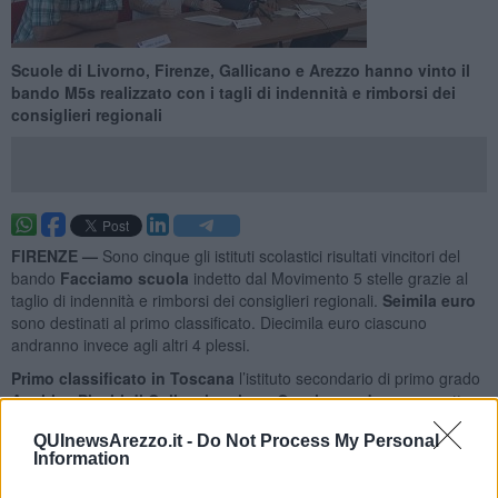
Scuole di Livorno, Firenze, Gallicano e Arezzo hanno vinto il
bando M5s realizzato con i tagli di indennità e rimborsi dei
consiglieri regionali
FIRENZE —
Sono cinque gli istituti scolastici risultati vincitori del
bando
Facciamo scuola
indetto dal Movimento 5 stelle grazie al
taglio di indennità e rimborsi dei consiglieri regionali.
Seimila euro
sono destinati al primo classificato. Diecimila euro ciascuno
andranno invece agli altri 4 plessi.
Primo classificato in Toscana
l’istituto secondario di primo grado
Anchise Picchi di Collesalvetti
con
Orto in condotta
, progetto
che prevede la realizzazione di orti per promuovere e sviluppare
QUInewsArezzo.it -
Do Not Process My Personal
l’educazione alimentare e ambientale nelle scuole.
Information