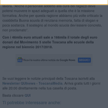
L’attenzione del gruppo consiliare va anche a chi nelle scuole
lavora. “Anche il personale addetto alla cura dei ragazzi deve
potersi muovere in spazi adeguati a quella che è la missione
formativa. Anche per questa ragione abbiamo più volte criticato la
cosiddetta Buona scuola di renziana memoria, fatta di slogan e
poca sostanza. Il sostegno al mondo scuola dev’essere concreto,
non proclamato”.
Con i 46mila euro attuali sale a 166mila il totale degli euro
donati dal Movimento 5 stelle Toscana alle scuole della
regione nel biennio 2017/2018.
Se vuoi leggere le notizie principali della Toscana iscriviti alla
Newsletter QUInews - ToscanaMedia.
Arriva gratis tutti i giorni
alle 20:00 direttamente nella tua casella di posta.
Basta cliccare
QUI
Ti potrebbe interessare anche: