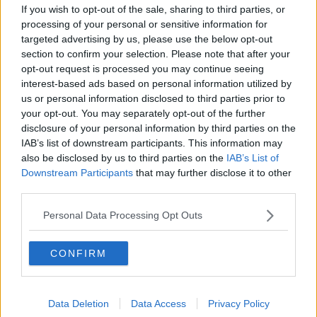
If you wish to opt-out of the sale, sharing to third parties, or
processing of your personal or sensitive information for
Secondo posto
per la secondaria di primo grado
Barsanti di
targeted advertising by us, please use the below opt-out
Firenze
con il progetto di studio assistito pomeridiano gratuito
Il
section to confirm your selection. Please note that after your
tuo prof ti aiuta!
opt-out request is processed you may continue seeing
Terzo classificato
l’istututo comprensivo di Gallicano a Lucca con
interest-based ads based on personal information utilized by
la proposta
Scuola viva e aperta
, sviluppare competenze grazie
us or personal information disclosed to third parties prior to
alle nuove tecnologie.
your opt-out. You may separately opt-out of the further
Quarto post
o per
Scuola attiva
, laboratorio scolastico di
disclosure of your personal information by third parties on the
educazione al decoro, sicurezza e incisività proposto dal
IAB’s list of downstream participants. This information may
comprensivo Giorgio Vasari di Arezzo.
also be disclosed by us to third parties on the
IAB’s List of
Downstream Participants
that may further disclose it to other
Quinta posizione
per l’Iti Galileo Galilei di Livorno con
Roboteam
,
third parties.
laboratorio di programmazione e realizzazione di robot e sistemi
automatizzati.
Personal Data Processing Opt Outs
“Siamo orgogliosi – hanno detto i consiglieri regionali del M5S – di
contribuire con i fatti al miglioramento di alcune delle nostre scuole.
CONFIRM
Siamo convinti che i giovani abbiano il diritto di vivere in un
ambiente scolastico sempre più attrezzato ed efficiente. Un luogo
pieno di stimoli e iniziative in grado di coinvolgere gli studenti in
percorsi di crescita culturale, sociale e civica”.
Data Deletion
Data Access
Privacy Policy