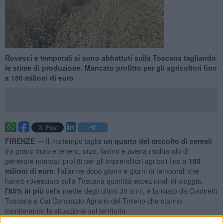
Rovesci e temporali si sono abbattuti sulla Toscana tagliando
le stime di produzione. Mancato profitto per gli agricoltori fino
a 150 milioni di euro
FIRENZE —
Il maltempo taglia
un quarto del raccolto di cereali
fra grano duro e tenero, orzo, favino e avena rischiando di
generare mancati profitti per gli imprenditori agricoli fino a
150
milioni di euro
: l'allarme dopo giorni e giorni di temporali che
hanno rovesciato sulla Toscana quantità eccezionali di pioggia,
l'85% in più
delle medie degli ultimi 30 anni, è lanciato da Coldiretti
Toscana e Cai Consorzio Agrario del Tirreno che stanno
monitorando la situazione sul territorio.