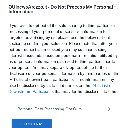
Le precipitazioni di Maggio hanno raggiunto livelli straordinari: lo
scorso mese sono caduti mediamente
132 millimetri di acqua
,
QUInewsArezzo.it -
Do Not Process My Personal
Information
secondo il Servizio Idrogeologico Regionale. Come anticipato si
tratta dell’85% in più rispetto alla media degli ultimi 30 anni, con
punte record nell’area di
Grosseto
(+132%),
Firenze
(+119%),
If you wish to opt-out of the sale, sharing to third parties, or
Arezzo
(+115%) e
Siena
(+93%).
processing of your personal or sensitive information for
targeted advertising by us, please use the below opt-out
section to confirm your selection. Please note that after your
opt-out request is processed you may continue seeing
La quantità eccezionale ha ricaricato le falde, riportato il livello di
interest-based ads based on personal information utilized by
riempimento di invasi e bacini in sicurezza ed
allontanando lo
us or personal information disclosed to third parties prior to
spettro siccità
, ma ha provocato anche
allagamenti nei campi
your opt-out. You may separately opt-out of the further
seminati
e compromesso il prossimo importante raccolto di
disclosure of your personal information by third parties on the
cereali.
IAB’s list of downstream participants. This information may
also be disclosed by us to third parties on the
IAB’s List of
“Le prime ricognizioni in campo destano
preoccupazione
. La
Downstream Participants
that may further disclose it to other
situazione è molto diversa da zona a zona e dal periodo in cui la
third parties.
semina è stata effettuata", spiegano Coldiretti Toscana e Cai
Consorzio Agrario del Tirreno.
Personal Data Processing Opt Outs
Già ad inizio della prossima settimana nelle zone di costa
partirà la
trebbiatura
dell’orzo e del favino, poi toccherà via via alle aree
interne: "A una prima analisi
le spighe del grano risultano essere
CONFIRM