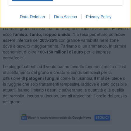
povere
, e questo significa meno chicchi e una conseguente
produzione inferiore. La ragione è la troppa acqua che ha
penalizzato la fase di allegagione della spiga e la sua successiva
Data Deletion
Data Access
Privacy Policy
maturazione, oltre agli squilibri termici improvvisi".
I cereali, grano in testa, hanno bisogno di caldo e asciutto. E invece
ecco l'
umido. Tanto, troppo umido
: "La resa per ettaro potrebbe
essere inferiore del
20%-25%
con grande variabilità nelle zone
dove è piovuto maggiormente. Parliamo di un ammanco, in termini
economici, di oltre
100-150 milioni di euro
per le imprese
cerealicole”.
Le piogge battenti ed il vento hanno favorito fenomeni molto diffusi
di allettamento del grano e creato le condizioni ideali per la
diffusione di
patogeni fungini
come la fusariosi, il mal del piede o
la ruggine che solo trattamenti tempestivi, laddove è stato possibile
attuarli, hanno limitato i danni e salveranno la quantità e la qualità
del raccolto. Incubo su incubo, per gli agricoltori: il crollo del prezzo
del grano.