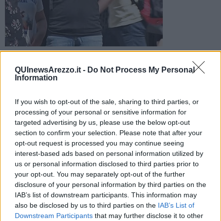
Stabilimenti balneari aperti, gente in spiaggia ma anche nelle
città d'arte e in campagna. L'autunno non porta ancora il
QUInewsArezzo.it -
Do Not Process My Personal
freddo, solo qualche nebbia
Information
If you wish to opt-out of the sale, sharing to third parties, or
processing of your personal or sensitive information for
targeted advertising by us, please use the below opt-out
section to confirm your selection. Please note that after your
TOSCANA —
Diversi stabilimenti balneari ancora aperti, almeno 3
opt-out request is processed you may continue seeing
su 10, dalla Versilia alla Maremma, gente a spasso nelle città d'arte
interest-based ads based on personal information utilized by
ma anche nelle campagne.
us or personal information disclosed to third parties prior to
L'estate sta letteralmente facendo il bis in
Toscana
come in tutta
your opt-out. You may separately opt-out of the further
Italia a causa, come spiega LaMMa, dell'alta pressione di matrice
disclosure of your personal information by third parties on the
sub tropicale. Insomma è ufficialmente
Ottobrata
tanto che la
IAB’s list of downstream participants. This information may
regione è risultata la più calda nelle ultime settimane con picchi di
also be disclosed by us to third parties on the
IAB’s List of
calore record e molto oltre la media stagionale.
Downstream Participants
that may further disclose it to other