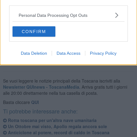
third parties.
Personal Data Processing Opt Outs
Stamani e anche domani mattina nei cieli toscani solo qualche
nube bassa
che nelle zone collinari determinano l'effetto della
CONFIRM
nebbia
in particolare nelle zone centrali. Ma passate le prime ore
della giornata spazio al sole.
Data Deletion
Data Access
Privacy Policy
Se vuoi leggere le notizie principali della Toscana iscriviti alla
Newsletter QUInews - ToscanaMedia.
Arriva gratis tutti i giorni
alle 20:00 direttamente nella tua casella di posta.
Basta cliccare
QUI
Ti potrebbe interessare anche:
Rotta toscana per un'altra nave umanitaria
Un Ottobre mai visto, Apollo regala ancora sole
Anticiclone al potere, record di caldo in Toscana