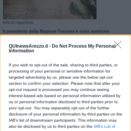
foto di repertorio
Il presidente della Regione Toscana è stato nominato
commissario delegato per gli interventi urgenti resi necessari
dai nubifragi del 27 e 28 Luglio
QUInewsArezzo.it -
Do Not Process My Personal
Information
If you wish to opt-out of the sale, sharing to third parties, or
processing of your personal or sensitive information for
targeted advertising by us, please use the below opt-out
FIRENZE —
Il capo della Protezione civile nazionale, Angelo
section to confirm your selection. Please note that after your
Borrelli ha nominato il presidente della Regione Toscana, Enrico
opt-out request is processed you may continue seeing
Rossi, commissario delegato per gli interventi urgenti resi necessari
interest-based ads based on personal information utilized by
dai gravi eventi meteorologici che il 27 e 28 luglio 2019 hanno
us or personal information disclosed to third parties prior to
colpito le province di Arezzo e Siena.
your opt-out. You may separately opt-out of the further
L'atto fa seguito alla delibera con cui il Consiglio dei Ministri aveva
disclosure of your personal information by third parties on the
proclamato, il 19 settembre scorso, lo stato di emergenza per 12
IAB’s list of downstream participants. This information may
mesi, anche per le due province toscane, in conseguenza dei danni
also be disclosed by us to third parties on the
IAB’s List of
causati dall'ondata di maltempo. Nella delibera era stato indicato