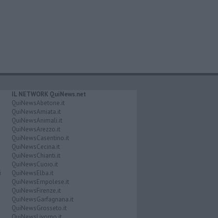
IL NETWORK QuiNews.net
QuiNewsAbetone.it
QuiNewsAmiata.it
QuiNewsAnimali.it
QuiNewsArezzo.it
QuiNewsCasentino.it
QuiNewsCecina.it
QuiNewsChianti.it
QuiNewsCuoio.it
i
QuiNewsElba.it
QuiNewsEmpolese.it
QuiNewsFirenze.it
QuiNewsGarfagnana.it
QuiNewsGrosseto.it
QuiNewsLivorno.it