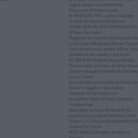
Pagine allegre di Gianni Micheli
Psico-cose di Federica Giusti
VI PRESENTO I MIEI... di Dino Fiumalbi
Le stelle di Astrea di Edit Permay
STORIE VISPE MA NON TROPPO DISTR
di Dario Dal Canto
Progettare il benessere di Erica Fiumalbi
La Toscana della birra di Davide Cappan
Cose strane e posti assurdi di Blue Lam
Storielba di Alessandro Canestrelli
NEURONEWS di Alberto Arturo Vergani
Pensieri della domenica di Libero Ventur
Fauda e balagan di Alfredo De Girolam
Enrico Catassi
Storie di ordinaria umanità di Nicolò Ste
Parole in viaggio di Tito Barbini
Turbative di Franco Bonciani
Lo scrittore sfigato di Enrico Guerrini e
Gordiano Lupi
Raccontare di Gusto di Rubina Rovini
Legalità e non solo di Salvatore Calleri
Shalom La Cultura della Solidarietà di 
Andrea Pio Cristiani
VERSI-AMO di Chi mette al centro la
persona