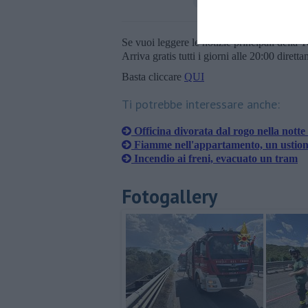
Se vuoi leggere le notizie principali della T
Arriva gratis tutti i giorni alle 20:00 dirett
Basta cliccare
QUI
Ti potrebbe interessare anche:
Officina divorata dal rogo nella notte
Fiamme nell'appartamento, un ustion
Incendio ai freni, evacuato un tram
Fotogallery