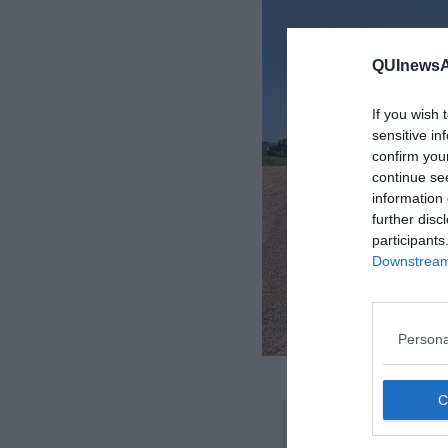
QUInewsAr
If you wish 
sensitive in
confirm you
continue se
information 
further disc
participants
Downstream 
Persona
Le ope