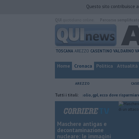
Questo sito contribuisce 
QUI
quotidiano online.
Percorso semplificat
TOSCANA
AREZZO
CASENTINO
VALDARNO
V
Home
Cronaca
Politica
Attualità
AREZZO
CAS
ovincia di Arezzo
​Benzina, gasolio, gpl, ecco dove risparmiare
Tutti i titoli:
Conta
Maschere antigas e
decontaminazione
nucleare: le immagini