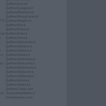
QuiNewsLucca.it
QuiNewsLunigiana.it
QuiNewsMaremma.it
QuiNewsMassaCarrara.it
ATTE
QuiNewsMugello.it
QuiNewsPisa.it
QuiNewsPistoia.it
nari
QuiNewsPrato.it
a
QuiNewsSiena.it
QuiNewsValbisenzio.it
QuiNewsValdarno.it
i
QuiNewsValdelsa.it
o e
QuiNewsValdera.it
QuiNewsValdichiana.it
lla
QuiNewsValdicornia.it
QuiNewsValdinievole.it
QuiNewsValdisieve.it
QuiNewsValtiberina.it
QuiNewsVersilia.it
QuiNewsVolterra.it
QuiNewsTango.com
Don
ToscanaMediaNews.it
Fiorentinanews.com