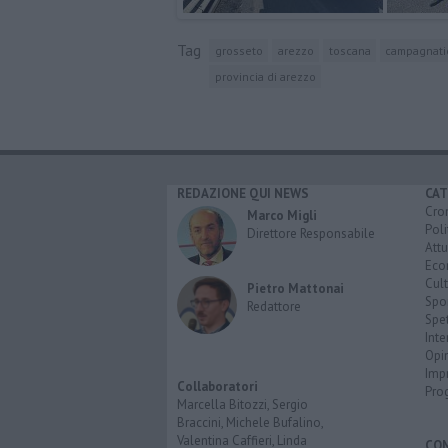
Tag
grosseto
arezzo
toscana
campagnati
provincia di arezzo
REDAZIONE QUI NEWS
CAT
Cro
Marco Migli
Poli
Direttore Responsabile
Attu
Eco
Cult
Pietro Mattonai
Spo
Redattore
Spet
Inte
Opi
Imp
Collaboratori
Pro
Marcella Bitozzi, Sergio
Braccini, Michele Bufalino,
Valentina Caffieri, Linda
CO