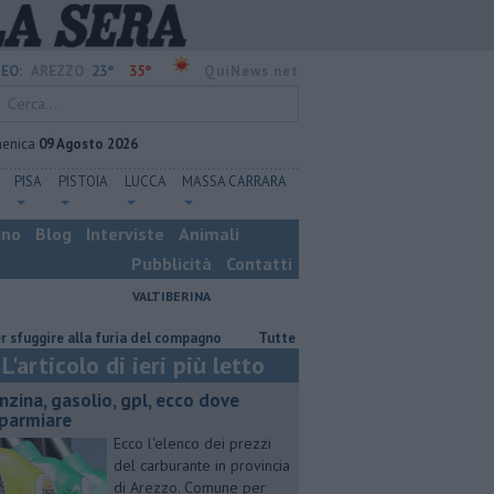
23°
35°
EO:
AREZZO
QuiNews.net
enica
09 Agosto 2026
PISA
PISTOIA
LUCCA
MASSA CARRARA
ino
Blog
Interviste
Animali
Pubblicità
Contatti
VALTIBERINA
alla furia del compagno
​Tutte le offerte di lavoro in provincia di Arezzo
L'articolo di ieri più letto
enzina, gasolio, gpl, ecco dove
sparmiare
Ecco l'elenco dei prezzi
del carburante in provincia
di Arezzo. Comune per