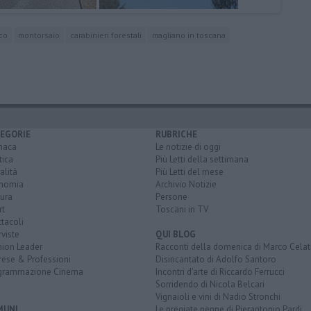
co
montorsaio
carabinieri forestali
magliano in toscana
EGORIE
RUBRICHE
naca
Le notizie di oggi
tica
Più Letti della settimana
alità
Più Letti del mese
nomia
Archivio Notizie
ura
Persone
rt
Toscani in TV
tacoli
rviste
QUI BLOG
nion Leader
Racconti della domenica di Marco Celat
rese & Professioni
Disincantato di Adolfo Santoro
grammazione Cinema
Incontri d'arte di Riccardo Ferrucci
Sorridendo di Nicola Belcari
Vignaioli e vini di Nadio Stronchi
MUNI
Le pregiate penne di Pierantonio Pardi