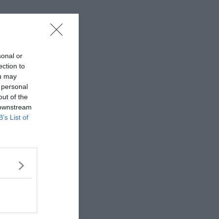
sonal or
ection to
ou may
 personal
out of the
 downstream
B’s List of