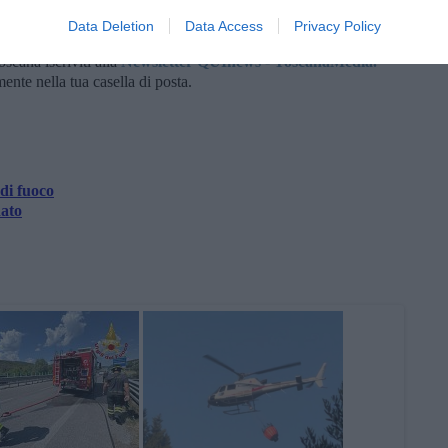
Data Deletion
Data Access
Privacy Policy
oscana iscriviti alla
Newsletter QUInews - ToscanaMedia.
amente nella tua casella di posta.
 di fuoco
ato