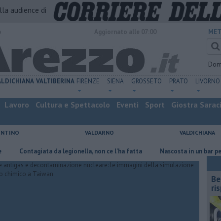
alla audience di
o
Aggiornato alle 07:00
MET
Dom
ALDICHIANA
VALTIBERINA
FIRENZE
SIENA
GROSSETO
PRATO
LIVORNO
Lavoro
Cultura e Spettacolo
Eventi
Sport
Giostra Sarac
ENTINO
VALDARNO
VALDICHIANA
giata da legionella, non ce l'ha fatta
Nascosta in un bar per sfuggire 
​B
ri