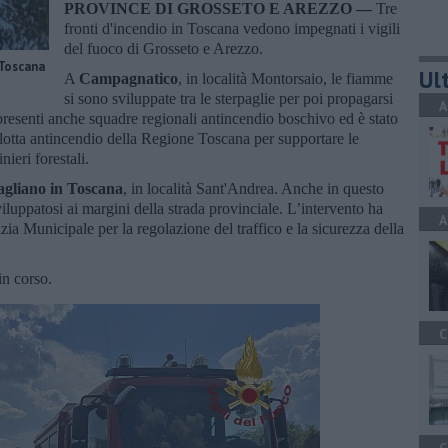
PROVINCE DI GROSSETO E AREZZO —
Tre
fronti d'incendio in Toscana vedono impegnati i vigili
del fuoco di Grosseto e Arezzo.
 Toscana
Ult
A
Campagnatico
, in località Montorsaio, le fiamme
si sono sviluppate tra le sterpaglie per poi propagarsi
A
presenti anche squadre regionali antincendio boschivo ed è stato
a flotta antincendio della Regione Toscana per supportare le
nieri forestali.
gliano in Toscana
, in località Sant'Andrea. Anche in questo
sviluppatosi ai margini della strada provinciale. L’intervento ha
A
zia Municipale per la regolazione del traffico e la sicurezza della
in corso.
C