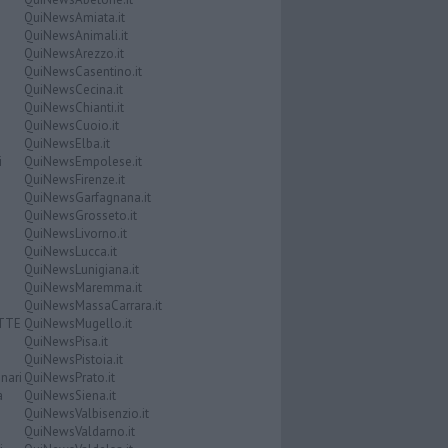
QuiNewsAmiata.it
QuiNewsAnimali.it
QuiNewsArezzo.it
QuiNewsCasentino.it
QuiNewsCecina.it
QuiNewsChianti.it
QuiNewsCuoio.it
QuiNewsElba.it
i
QuiNewsEmpolese.it
QuiNewsFirenze.it
QuiNewsGarfagnana.it
QuiNewsGrosseto.it
QuiNewsLivorno.it
QuiNewsLucca.it
QuiNewsLunigiana.it
QuiNewsMaremma.it
QuiNewsMassaCarrara.it
ATTE
QuiNewsMugello.it
QuiNewsPisa.it
QuiNewsPistoia.it
nari
QuiNewsPrato.it
a
QuiNewsSiena.it
QuiNewsValbisenzio.it
QuiNewsValdarno.it