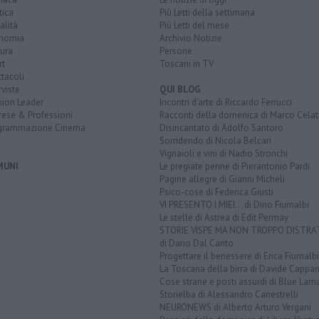
tica
Più Letti della settimana
alità
Più Letti del mese
nomia
Archivio Notizie
ura
Persone
rt
Toscani in TV
tacoli
rviste
QUI BLOG
nion Leader
Incontri d'arte di Riccardo Ferrucci
rese & Professioni
Racconti della domenica di Marco Celat
grammazione Cinema
Disincantato di Adolfo Santoro
Sorridendo di Nicola Belcari
Vignaioli e vini di Nadio Stronchi
MUNI
Le pregiate penne di Pierantonio Pardi
Pagine allegre di Gianni Micheli
Psico-cose di Federica Giusti
VI PRESENTO I MIEI... di Dino Fiumalbi
Le stelle di Astrea di Edit Permay
STORIE VISPE MA NON TROPPO DISTR
di Dario Dal Canto
Progettare il benessere di Erica Fiumalbi
La Toscana della birra di Davide Cappan
Cose strane e posti assurdi di Blue Lam
Storielba di Alessandro Canestrelli
NEURONEWS di Alberto Arturo Vergani