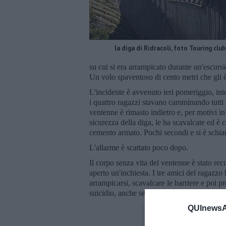
la diga di Ridracoli, foto Touring club
su cui si era arrampicato durante un'escursi
Un volo spaventoso di cento metri che gli è 
L'incidente è avvenuto ieri pomeriggio, int
i quattro ragazzi stavano camminando tutti 
ventenne è rimasto indietro e, per motivi in
sicurezza della diga, le ha scavalcate ed è c
cemento armato. Pochi secondi e si è schiant
L'allarme è scattato poco dopo.
Il corpo senza vita del ventenne è stato re
aperto un'inchiesta. I tre amici del ragazzo 
arrampicarsi, scavalcare le barriere e poi pre
suicidio, anche se sono ancora molti gli e
QUInewsAr