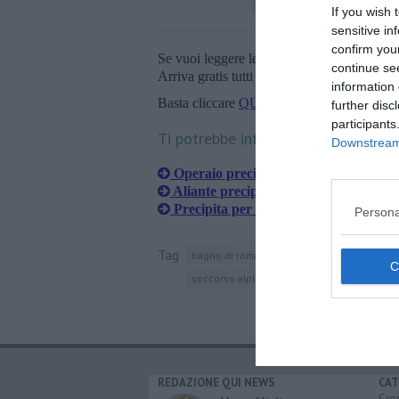
If you wish 
sensitive in
confirm you
Se vuoi leggere le notizie principali della T
continue se
Arriva gratis tutti i giorni alle 20:00 dirett
information 
Basta cliccare
QUI
further disc
participants
Ti potrebbe interessare anche:
Downstream 
Operaio precipita dal tetto del capan
Aliante precipita dopo il decollo, mort
Precipita per 25 metri in un dirupo
Persona
Tag
bagno di romagna
casentino
diga di rid
soccorso alpino
forlì
suicidio
REDAZIONE QUI NEWS
CAT
Cro