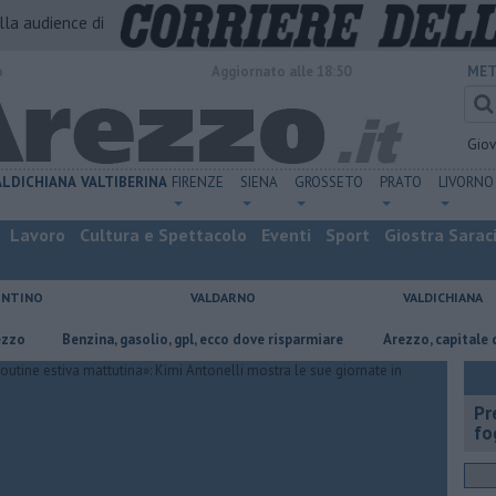
alla audience di
o
Aggiornato alle 18:50
MET
Gio
ALDICHIANA
VALTIBERINA
FIRENZE
SIENA
GROSSETO
PRATO
LIVORNO
Lavoro
Cultura e Spettacolo
Eventi
Sport
Giostra Sarac
ENTINO
VALDARNO
VALDICHIANA
​Benzina, gasolio, gpl, ecco dove risparmiare
Arezzo, capitale dell’oro:
Pr
fo