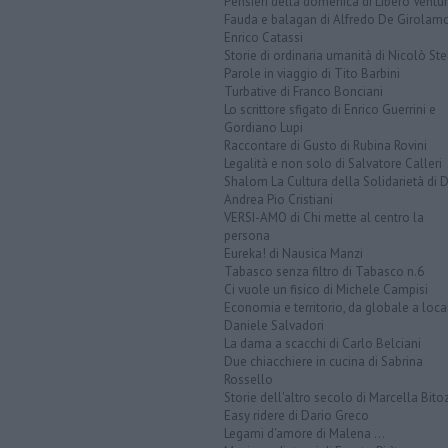
Pensieri della domenica di Libero Ventur
Fauda e balagan di Alfredo De Girolam
Enrico Catassi
Storie di ordinaria umanità di Nicolò Ste
Parole in viaggio di Tito Barbini
Turbative di Franco Bonciani
Lo scrittore sfigato di Enrico Guerrini e
Gordiano Lupi
Raccontare di Gusto di Rubina Rovini
Legalità e non solo di Salvatore Calleri
Shalom La Cultura della Solidarietà di 
Andrea Pio Cristiani
VERSI-AMO di Chi mette al centro la
persona
Eureka! di Nausica Manzi
Tabasco senza filtro di Tabasco n.6
Ci vuole un fisico di Michele Campisi
Economia e territorio, da globale a loca
Daniele Salvadori
La dama a scacchi di Carlo Belciani
Due chiacchiere in cucina di Sabrina
Rossello
Storie dell'altro secolo di Marcella Bito
Easy ridere di Dario Greco
Legami d'amore di Malena ...