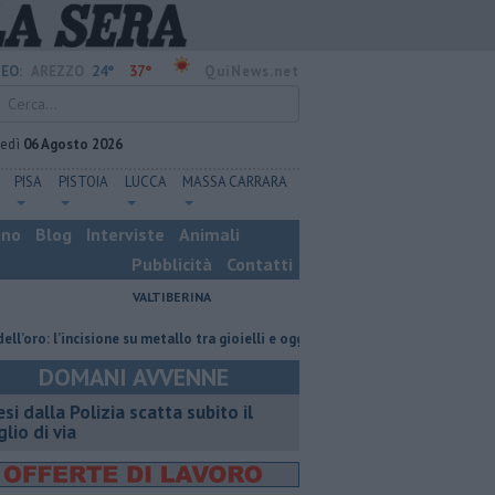
24°
37°
EO:
AREZZO
QuiNews.net
vedì
06 Agosto 2026
PISA
PISTOIA
LUCCA
MASSA CARRARA
ino
Blog
Interviste
Animali
Pubblicità
Contatti
VALTIBERINA
 l’incisione su metallo tra gioielli e oggetti personalizzati
Nascosta in u
DOMANI AVVENNE
esi dalla Polizia scatta subito il
glio di via