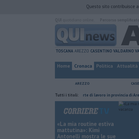
Questo sito contribuisce 
QUI
quotidiano online.
Percorso semplificat
TOSCANA
AREZZO
CASENTINO
VALDARNO
V
Home
Cronaca
Politica
Attualità
AREZZO
CAS
furia del compagno
​Tutte le offerte di lavoro in provincia di Arezzo
Tutti i titoli:
«La mia routine estiva
mattutina»: Kimi
Antonelli mostra le sue