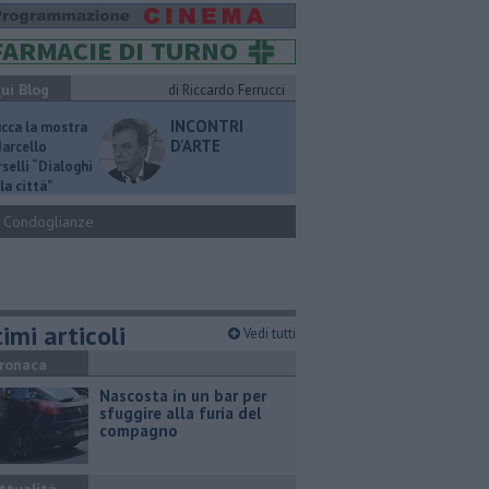
ui Blog
di Riccardo Ferrucci
INCONTRI
ucca la mostra
D'ARTE
Marcello
selli “Dialoghi
la città"
Condoglianze
imi articoli
Vedi tutti
ronaca
Nascosta in un bar per
sfuggire alla furia del
compagno