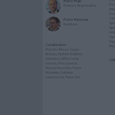
Marco Migli
Poli
Direttore Responsabile
Attu
Eco
Cult
Pietro Mattonai
Spo
Redattore
Spet
Inte
Opi
Imp
Collaboratori
Pro
Marcella Bitozzi, Sergio
Braccini, Michele Bufalino,
Valentina Caffieri, Linda
CO
Giuliani, Dina Laurenzi,
Monica Nocciolini, Paolo
Nocentini, Gabriele
Santarnecchi, Paola Silvi.