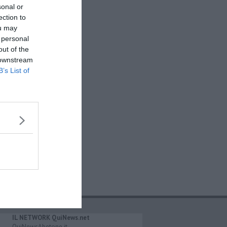
sonal or
ection to
ou may
 personal
out of the
 downstream
B’s List of
IL NETWORK QuiNews.net
QuiNewsAbetone.it