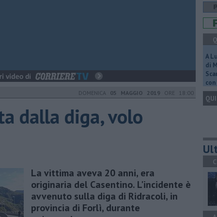
Q
A L
di 
Scar
con 
DOMENICA
05 MAGGIO 2019
ORE 18:00
QUI
a dalla diga, volo
Ult
C
La vittima aveva 20 anni, era
originaria del Casentino. L'incidente è
avvenuto sulla diga di Ridracoli, in
provincia di Forlì, durante