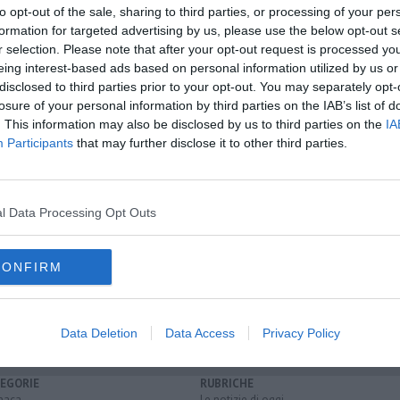
to opt-out of the sale, sharing to third parties, or processing of your per
formation for targeted advertising by us, please use the below opt-out s
r selection. Please note that after your opt-out request is processed y
oscana iscriviti alla
Newsletter QUInews - ToscanaMedia.
eing interest-based ads based on personal information utilized by us or
amente nella tua casella di posta.
disclosed to third parties prior to your opt-out. You may separately opt-
losure of your personal information by third parties on the IAB’s list of
. This information may also be disclosed by us to third parties on the
IA
Participants
that may further disclose it to other third parties.
none
o pilota
l Data Processing Opt Outs
racoli
provincia di forlì-cesena
carabinieri
cemento armato
CONFIRM
Data Deletion
Data Access
Privacy Policy
EGORIE
RUBRICHE
naca
Le notizie di oggi