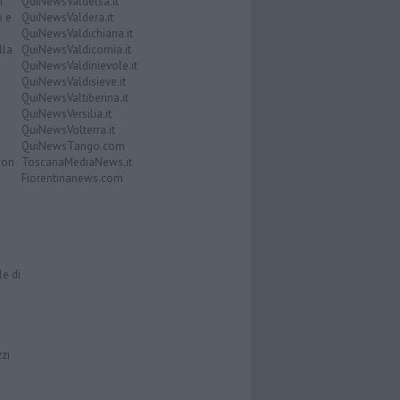
i
QuiNewsValdelsa.it
o e
QuiNewsValdera.it
QuiNewsValdichiana.it
lla
QuiNewsValdicornia.it
QuiNewsValdinievole.it
QuiNewsValdisieve.it
QuiNewsValtiberina.it
QuiNewsVersilia.it
QuiNewsVolterra.it
QuiNewsTango.com
Don
ToscanaMediaNews.it
Fiorentinanews.com
le di
zzi