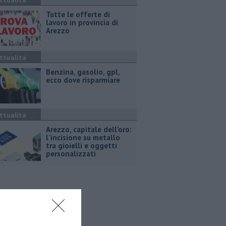
ttualità
​Tutte le offerte di
lavoro in provincia di
Arezzo
ttualità
​Benzina, gasolio, gpl,
ecco dove risparmiare
ttualità
Arezzo, capitale dell’oro:
l’incisione su metallo
tra gioielli e oggetti
personalizzati