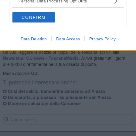
Personal Data Processing Opt Outs
CONFIRM
Data Deletion
Data Access
Privacy Policy
Se vuoi leggere le notizie principali della Toscana iscriviti alla
Newsletter QUInews - ToscanaMedia.
Arriva gratis tutti i giorni
alle 20:00 direttamente nella tua casella di posta.
Basta cliccare
QUI
Ti potrebbe interessare anche:
Crisi del calcio, bandierine amaranto ad Arezzo
Bancarotta, a processo l'ex presidente dell'Arezzo
Muore ex calciatore della Carrarese