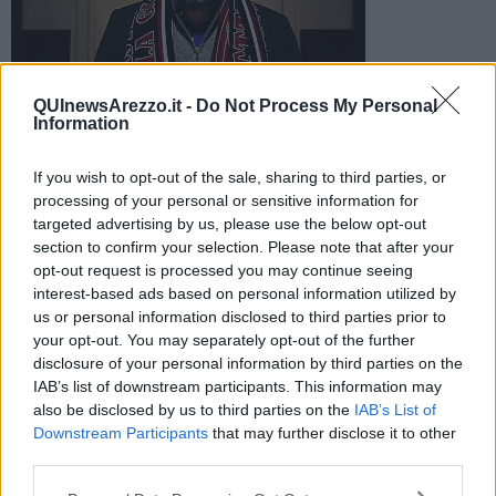
QUInewsArezzo.it -
Do Not Process My Personal
Marco Matteoni
Information
Ufficializzato il passaggio delle quote dalla Neos Solution alla
Matteoni Group. A breve la presentazione del nuovo cda
If you wish to opt-out of the sale, sharing to third parties, or
processing of your personal or sensitive information for
targeted advertising by us, please use the below opt-out
section to confirm your selection. Please note that after your
opt-out request is processed you may continue seeing
interest-based ads based on personal information utilized by
AREZZO —
E' ormai ufficiale:
Marco Matteoni
è il nuovo
us or personal information disclosed to third parties prior to
presidente e proprietario dell'
Us Arezzo
. Il club toscano che milita
your opt-out. You may separately opt-out of the further
in serie C ha comunicato il passaggio di proprietà, tramite cessione
disclosure of your personal information by third parties on the
delle quote, dalla Neos Solution Soc. Consortile alla Marco
IAB’s list of downstream participants. This information may
Matteoni Group.
also be disclosed by us to third parties on the
IAB’s List of
L'imprenditore romano è diventato così a tutti gli effetti il nuovo
Downstream Participants
that may further disclose it to other
proprietario del Cavallino, con l’1 per cento delle quote che è
third parties.
rimasto stabilmente al Comitato Orgoglio Amaranto.