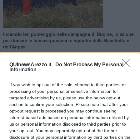
Incendio ieri pomeriggio nelle campagne di Bucine, in azione
per domare le fiamme pompieri e squadre della Racchetta e
dell'Anpas
QUInewsArezzo.it -
Do Not Process My Personal
Information
If you wish to opt-out of the sale, sharing to third parties, or
BUCINE —
Ancora incendi nelle campagne valdarnesi. Dopo gli
processing of your personal or sensitive information for
interventi dei giorni scorsi
(vedi articoli collegati)
ieri il
fuoco
si è
targeted advertising by us, please use the below opt-out
sviluppato in località
Podere Greta
, nel comune di Bucine. Intorno
section to confirm your selection. Please note that after your
alle 16,45
le fiamme hanno colpito alcuni terreni incolti
che si
estendono lungo la strada provinciale 18. Il rogo si è presto
opt-out request is processed you may continue seeing
propagato interessando
circa 5000 metri quadri di vegetazione
e
interest-based ads based on personal information utilized by
sterpaglie.
us or personal information disclosed to third parties prior to
your opt-out. You may separately opt-out of the further
Sul posto sono
intervenuti
una squadra de
La Racchetta sezione
disclosure of your personal information by third parties on the
di Laterina
, una de La Racchetta di
Bucine
, una squadra
Anpas