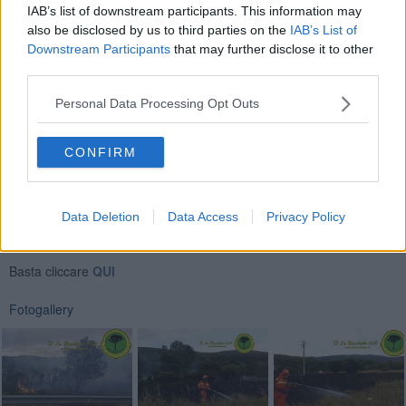
IAB’s list of downstream participants. This information may
di Monte San Savino,
oltre ai
Vigili del fuoco
di Montevarchi e
also be disclosed by us to third parties on the
IAB’s List of
Carabinieri
Forestali
di Monte San Savino.
Downstream Participants
that may further disclose it to other
third parties.
Personal Data Processing Opt Outs
CONFIRM
Se vuoi leggere le notizie principali della Toscana iscriviti alla
Data Deletion
Data Access
Privacy Policy
Newsletter QUInews - ToscanaMedia.
Arriva gratis tutti i giorni
alle 20:00 direttamente nella tua casella di posta.
Basta cliccare
QUI
Fotogallery