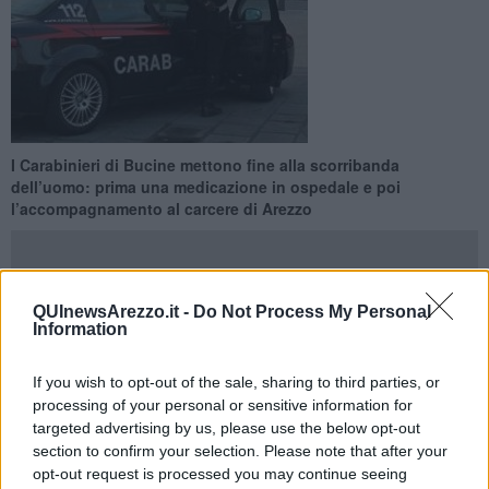
I Carabinieri di Bucine mettono fine alla scorribanda
dell’uomo: prima una medicazione in ospedale e poi
l’accompagnamento al carcere di Arezzo
QUInewsArezzo.it -
Do Not Process My Personal
Information
BUCINE —
I Carabinieri della stazione di Bucine hanno messo fine
ad una scorribanda di un quarantenne valdarnese, eseguendo
If you wish to opt-out of the sale, sharing to third parties, or
un’ordinanza emessa dalla magistratura di sorveglianza di Firenze.
processing of your personal or sensitive information for
L’uomonato nel 1979, una decina di giorni fa era evaso dagli arresti
targeted advertising by us, please use the below opt-out
domiciliari ed aveva compiuto un furto in un bar nella zona di
section to confirm your selection. Please note that after your
Civitella in Val di Chiana dove, dove, approfittando di un attimo di
opt-out request is processed you may continue seeing
distrazione della cassiera, aveva sottratto 100 euro dalla cassa,