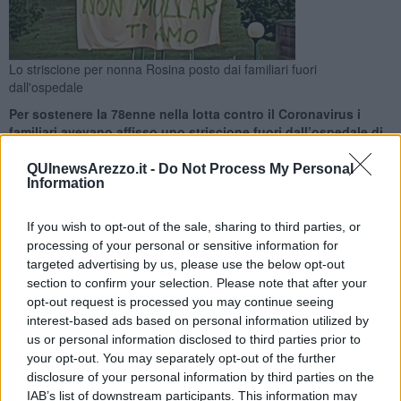
Lo striscione per nonna Rosina posto dai familiari fuori
dall'ospedale
Per sostenere la 78enne nella lotta contro il Coronavirus i
familiari avevano affisso uno striscione fuori dall’ospedale di
Arezzo
QUInewsArezzo.it -
Do Not Process My Personal
Information
If you wish to opt-out of the sale, sharing to third parties, or
processing of your personal or sensitive information for
TERRANUOVA BRACCIOLINI —
Stavolta ha vinto il Coronavirus
targeted advertising by us, please use the below opt-out
che si è portato via qualche ora fa
nonna Rosina, la 78enne di
section to confirm your selection. Please note that after your
Terranuova
da giorni ricoverata presso l’ospedale di Arezzo: per lei
opt-out request is processed you may continue seeing
i familiari avevano affisso fuori dal presidio sanitario del San Donato
interest-based ads based on personal information utilized by
uno striscione con su scritto “non mollare”.
us or personal information disclosed to third parties prior to
your opt-out. You may separately opt-out of the further
Un cartello che lei dal letto del reparto di terapia intensiva non
disclosure of your personal information by third parties on the
poteva vedere ma per i parenti è stato
un modo per sostenerla e
IAB’s list of downstream participants. This information may
incoraggiarla
anche se a distanza, nella speranza della