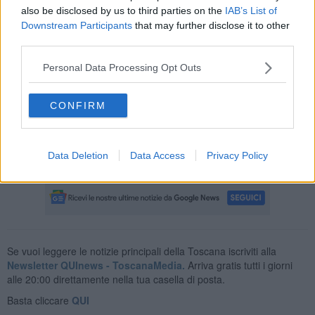
guarigione. Invece Rosina Giaccherini se ne è andata cedendo al
also be disclosed by us to third parties on the
IAB’s List of
Covid.
Downstream Participants
that may further disclose it to other
third parties.
Personal Data Processing Opt Outs
Molti oggi la ricordano e la piangono, tra loro anche il
sindaco di
Terranuova
che ha scritto un messaggio di cordoglio sui social: "È
CONFIRM
stata il fulcro della sua famiglia,
un volto amico nel quartiere di
Pernina e resterà una persona cara a tanti terranuovesi”
ha
scritto Sergio Chienni. “Ciao Rosina, un abbraccio grande a tutti i
Data Deletion
Data Access
Privacy Policy
tuoi familiari".
Se vuoi leggere le notizie principali della Toscana iscriviti alla
Newsletter QUInews - ToscanaMedia.
Arriva gratis tutti i giorni
alle 20:00 direttamente nella tua casella di posta.
Basta cliccare
QUI