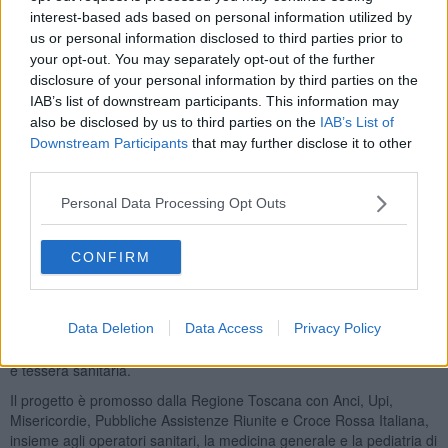
effettuati i test dalle ore 9 fino alle 13 e dalle ore 14 alle 18. È
interest-based ads based on personal information utilized by
possibile prenotarsi attraverso il sito
us or personal information disclosed to third parties prior to
https://territorisicuri.sanita.toscana.it/
your opt-out. You may separately opt-out of the further
Le prenotazioni rimarranno aperte fino alla mezzanotte di giovedì
disclosure of your personal information by third parties on the
11 febbraio, per i giorni di sabato, domenica e lunedì, ma sarà
IAB’s list of downstream participants. This information may
possibile prenotarsi anche fino alla mezzanotte di venerdì 12
also be disclosed by us to third parties on the
IAB’s List of
febbraio per chi vuole fare il test tra domenica e lunedì. E fino alla
Downstream Participants
that may further disclose it to other
mezzanotte di sabato 13 febbraio per chi vuole fare il test lunedì 15
third parties.
febbraio.
Personal Data Processing Opt Outs
CONFIRM
Per chi avesse difficoltà è disponibile il call center aziendale: da
telefono fisso si può chiamare il numero verde 800 575 800 mentre
da cellulare si può digitare lo 0575 379100. Per la prenotazione è
Data Deletion
Data Access
Privacy Policy
necessario inserire nome, cognome, cellulare e codice fiscale. Nel
giorno del prelievo è necessario presentare il documento di identità
e tessera sanitaria.
Il progetto è promosso dalla Regione Toscana con Anci, Upi,
Misericordie, Pubbliche Assistenze Riunite e Croce Rossa Italiana,
insieme agli operatori sanitari, la medicina generale e la pediatria di