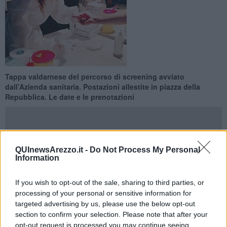
Tappa valdarnese del percorso di screening avviato
dall’Azienda sanitaria. Postazioni allestite in piazza della
Repubblica. Le date e le prenotazioni
QUInewsArezzo.it -
Do Not Process My Personal
Information
TERRANUOVA BRACCIOLINI —
Nuovo appuntamento con
Territorio Sicuri, il programma promosso dalla Regione Toscana di
screening attraverso test antigenici, che tra sabato 13 e lunedì 15
If you wish to opt-out of the sale, sharing to third parties, or
febbraio interesserà Terranuova Bracciolini. Le postazioni allestite
processing of your personal or sensitive information for
dalla USL TSE in collaborazione con il Comune di Terranuova
targeted advertising by us, please use the below opt-out
Bracciolini e le associazioni di volontariato del territorio, saranno
section to confirm your selection. Please note that after your
posizionate nella centrale piazza della Repubblica, dove verranno
opt-out request is processed you may continue seeing