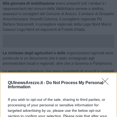
Alla giornata di mobilitazione
erano presenti tutti i sindaci e i
rappresentanti dei comuni della Valdichiana senese e aretina,
assessori e consiglieri del Comune di Arezzo, il sindaco di Grosseto
Antonfrancesco Vivarelli Colonna, il consigliere regionale Pd
Stefano Scaramelli, il consigliere regionale della Lega Nord Marco
Casucci Lega Nord ed esponenti di Fratelli d'Italia.
Le richieste degli agricoltori e delle
organizzazioni agricole sono
contenute in un documento che è stato consegnato agli
amministratori locali e regionali, oltre che a Governo e Parlamento.
Le associaizoni chiedono che siano incentivati gli accordi e contratti
di filiera capaci di garantire una più equa ridistribuzione del valore
del prodotto finito, con prezzi minimi garantiti da contratti di
QUInewsArezzo.it -
Do Not Process My Personal
coltivazione.
Messa a punto di strumenti di salvaguardia
del
Information
reddito e strumenti di incentivazione delle filiere per sostenere la
nostra cerealicoltura.
If you wish to opt-out of the sale, sharing to third parties, or
Prevedere una campagna di promozione e valorizzazione della
processing of your personal or sensitive information for
pasta italiana nel mondo che trova oggi una concorrenza
targeted advertising by us, please use the below opt-out
impensabile fino a soli pochi anni fa; valorizzando la filiera italiana.
section to confirm your selection. Please note that after your