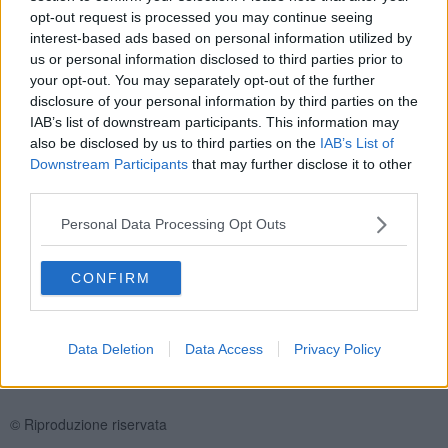
opt-out request is processed you may continue seeing
Garantire la completa tracciabilità del prodotto tramite l'indicazione
interest-based ads based on personal information utilized by
dell'origine del frumento in etichetta per pane, pasta e biscotti.
us or personal information disclosed to third parties prior to
Rendere obbligatoria e non facoltativa la comunicazione delle
your opt-out. You may separately opt-out of the further
scorte da parte degli operatori commerciali ed industriali in modo
disclosure of your personal information by third parties on the
da avere dati oggettivi e verificabili, rendere più trasparente la
IAB’s list of downstream participants. This information may
valutazione di mercato ed approntare un bilancio previsionale
also be disclosed by us to third parties on the
IAB’s List of
affidabile della nuova campagna di commercializzazione.
Downstream Participants
that may further disclose it to other
Sburocratizzazione e maggior efficienza
delle agenzie di
third parties.
pagamento nazionale e regionali (Agea, Artea). Accelerare, snellire
e semplificare le attività di controllo delle produzioni del Sistema
Personal Data Processing Opt Outs
Informativo Agricolo Nazionale (Sian). Controllo qualitativo
obbligatorio di tutti i prodotti agro-alimentari importati.
CONFIRM
Durante la
manifestazione si è svolto anche un simbolico
funerale
del grano, con tanto di marcia funebre, carro funebre e
bara con lo scopo di sottolineare il fatto che se queste richieste
Data Deletion
Data Access
Privacy Policy
fatte dagli agricoltori non verrà ascoltate si potranno davvero
assistere alla morte del grano italiano.
© Riproduzione riservata